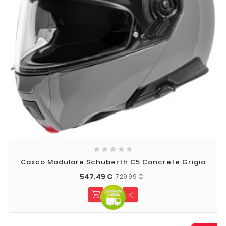





Casco Modulare Schuberth C5 Concrete Grigio
547,49 €
729,99 €