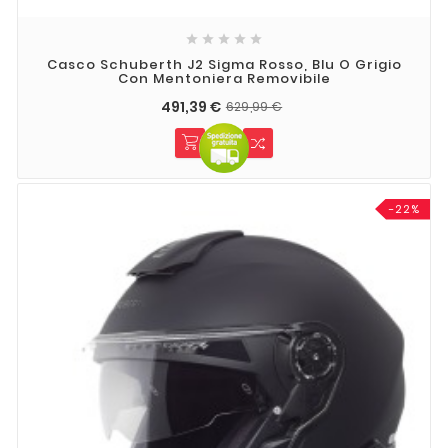





Casco Schuberth J2 Sigma Rosso, Blu O Grigio
Con Mentoniera Removibile
491,39 €
629,99 €
-22%