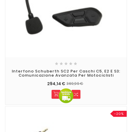





Interfono Schuberth SC2 Per Caschi C5, E2 E S3:
Comunicazione Avanzata Per Motociclisti
294,14 €
369,99 €
-20%