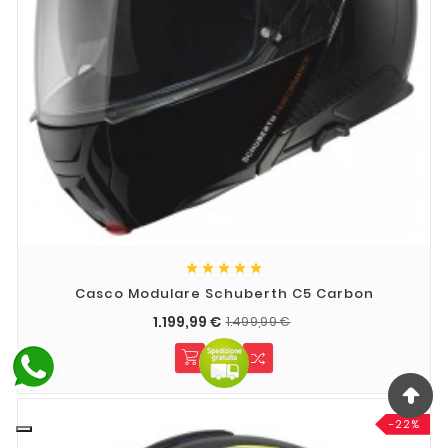





Casco Modulare Schuberth C5 Carbon
1.199,99 €
1.499,99 €
-22%