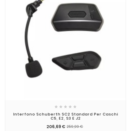





Interfono Schuberth SC2 Standard Per Caschi
C5, E2, S3 E J2
206,69 €
259,99 €