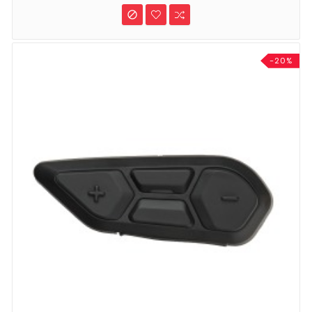

-20%