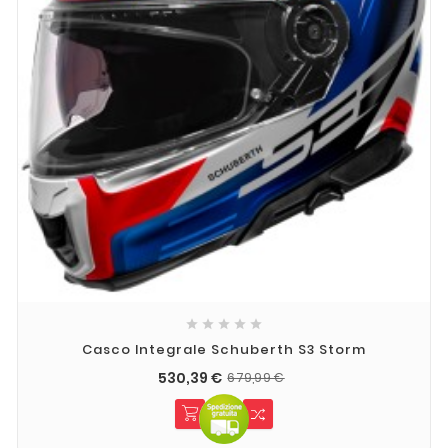





Casco Integrale Schuberth S3 Storm
530,39 €
679,99 €