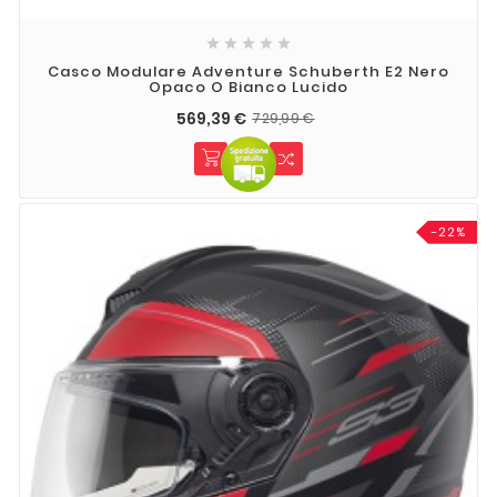





Casco Modulare Adventure Schuberth E2 Nero
Opaco O Bianco Lucido
569,39 €
729,99 €
-22%