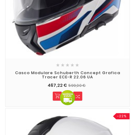





Casco Modulare Schuberth Concept Grafica
Tracer ECE-R 22.06 UA
467,22 €
599,00 €
-22%