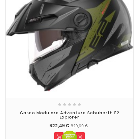





Casco Modulare Adventure Schuberth E2
Explorer
622,49 €
829,99 €