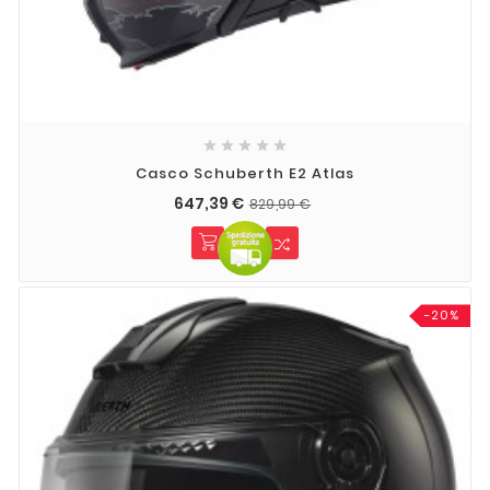





Casco Schuberth E2 Atlas
647,39 €
829,99 €
-20%