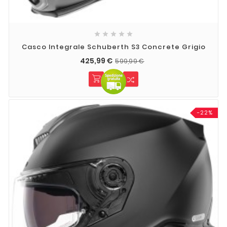





Casco Integrale Schuberth S3 Concrete Grigio
425,99 €
599,99 €
-22%