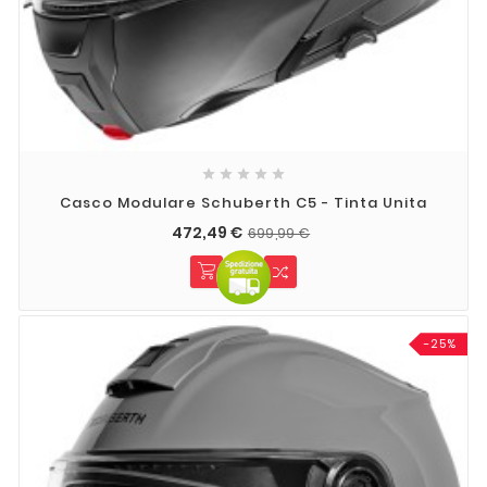





Casco Modulare Schuberth C5 - Tinta Unita
472,49 €
699,99 €
-25%