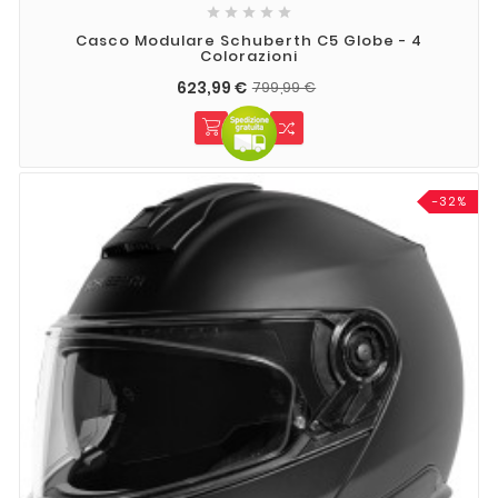





Casco Modulare Schuberth C5 Globe - 4
Colorazioni
623,99 €
799,99 €
-32%