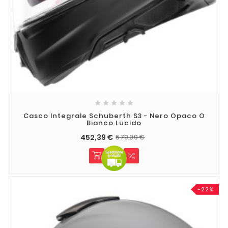





Casco Integrale Schuberth S3 - Nero Opaco O
Bianco Lucido
452,39 €
579,99 €
-22%