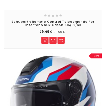





Schuberth Remote Control Telecomando Per
Interfono SC2 Caschi C5/E2/S3
79,49 €
99,99 €
-22%