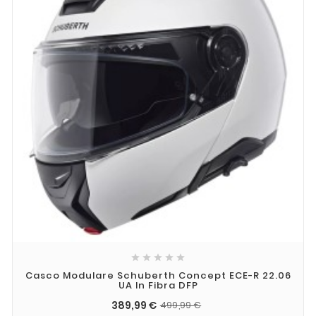





Casco Modulare Schuberth Concept ECE-R 22.06
UA In Fibra DFP
389,99 €
499,99 €