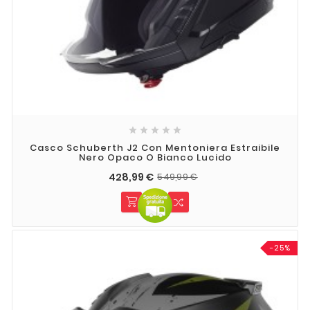





Casco Schuberth J2 Con Mentoniera Estraibile
Nero Opaco O Bianco Lucido
428,99 €
549,99 €
-25%