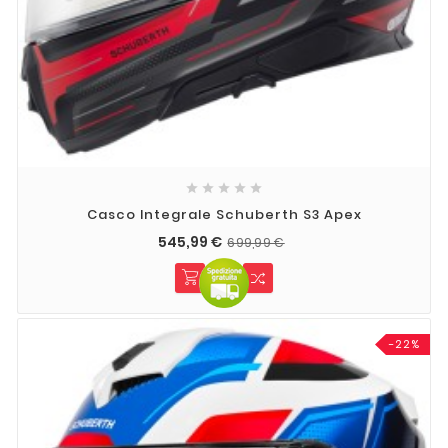





Casco Integrale Schuberth S3 Apex
545,99 €
699,99 €
-22%