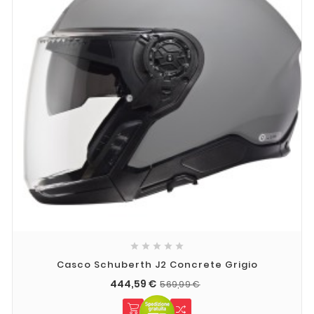





Casco Schuberth J2 Concrete Grigio
444,59 €
569,99 €