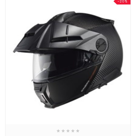
-20%




