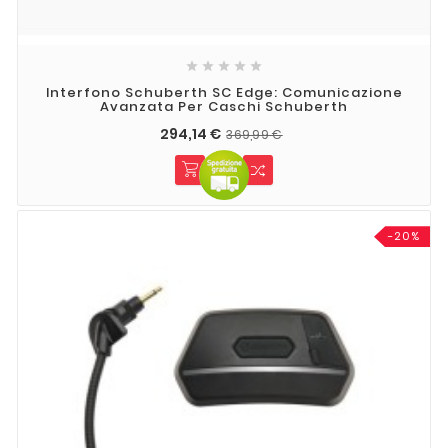





Interfono Schuberth SC Edge: Comunicazione
Avanzata Per Caschi Schuberth​
294,14 €
369,99 €
-20%