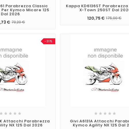
061 Parabrezza Classic
Kappa KD6136ST Parabrezz
 Per Kymco Micare 125
X-Town 250ST Dal 202
Dal 2026
120,75 €
175,00 €
,73 €
73,20 €
-31%










K Attacchi Parabrezza
Givi A6131A Attacchi Para
lity NX 125 Dal 2026
Kymco Agility NX 125 Dal 