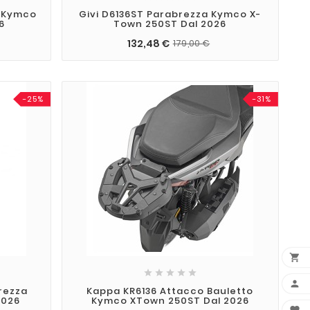
a Kymco
Givi D6136ST Parabrezza Kymco X-
6
Town 250ST Dal 2026
132,48 €
179,00 €
-25%
-31%







brezza
Kappa KR6136 Attacco Bauletto
2026
Kymco XTown 250ST Dal 2026