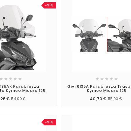
-31%










135AK Parabrezza
Givi 6135A Parabrezza Tras
te Kymco Micare 125
Kymco Micare 125
,26 €
40,70 €
54,00 €
55,00 €
-31%