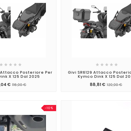










Attacco Posteriore Per
Givi SR6129 Attacco Posteri
ink X 125 Dal 2025
Kymco Dink X 125 Dal 2
,04 €
88,81 €
116,00 €
120,00 €
-10%