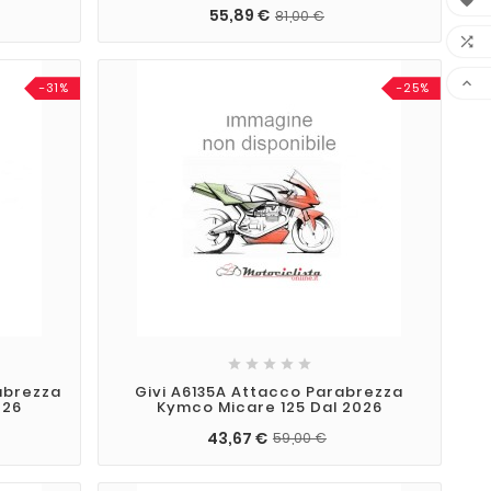

55,89 €
81,00 €


-31%
-25%





abrezza
Givi A6135A Attacco Parabrezza
026
Kymco Micare 125 Dal 2026
43,67 €
59,00 €