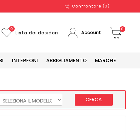
Confrontare
(0)
0
0
Account
Lista dei desideri
BI
INTERFONI
ABBIGLIAMENTO
MARCHE
CERCA