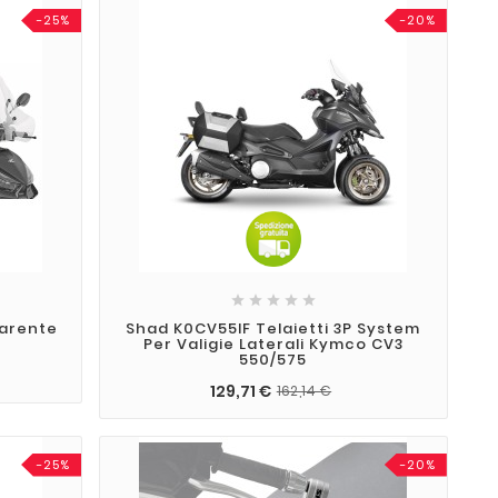
-25%
-20%





parente
Shad K0CV55IF Telaietti 3P System
Per Valigie Laterali Kymco CV3
550/575
129,71 €
162,14 €
-25%
-20%