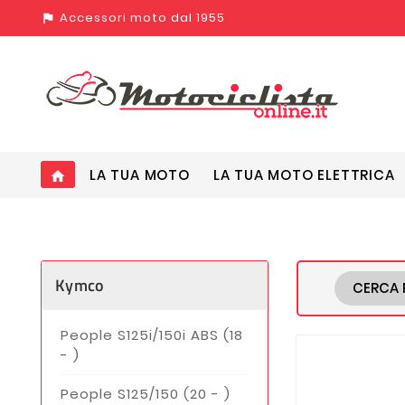
Accessori moto dal 1955
assistant_photo
LA TUA MOTO
LA TUA MOTO ELETTRICA
home
Kymco
CERCA 
People S125i/150i ABS (18
- )
People S125/150 (20 - )