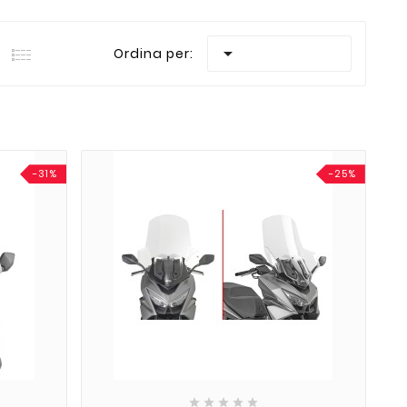

Ordina per:
-31%
-25%




