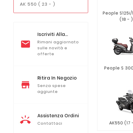
AK 550 ( 23 - )
People S125i/
(18 - )
Iscriviti Alla
Newsletter
Rimani aggiornato
sulle novità e
offerte
People S 300 
Ritira In Negozio
Senza spese
aggiunte
Assistenza Ordini
AK550 (17 -
Contattaci