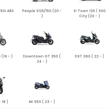
150i ABS
People S125/150 (20 -
X-Town 125 / 300
)
City (20 - )
(19 - )
Downtown GT 350 (
DXT 360 ( 22 - )
24 - )
 18 )
AK 550 ( 23 - )