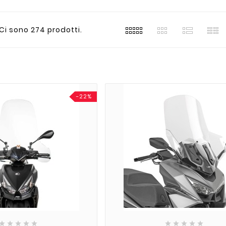
Ci sono 274 prodotti.
-22%









