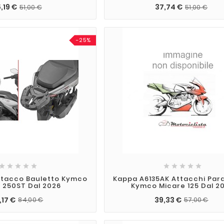
,19 €
37,74 €
51,00 €
51,00 €
-25%










Attacco Bauletto Kymco
Kappa A6135AK Attacchi Par
 250ST Dal 2026
Kymco Micare 125 Dal 2
,17 €
39,33 €
84,00 €
57,00 €