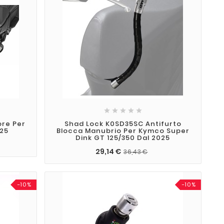





ore Per
Shad Lock K0SD35SC Antifurto
025
Blocca Manubrio Per Kymco Super
Dink GT 125/350 Dal 2025
29,14 €
36,43 €
-10%
-10%