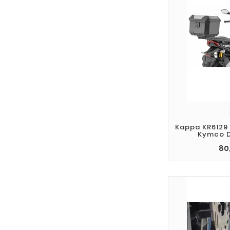
Kappa KR6129 
Kymco D
80