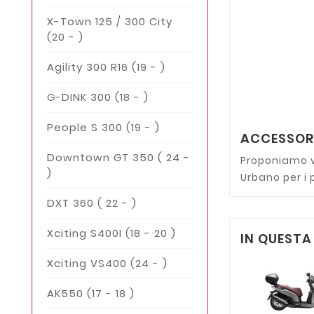
X-Town 125 / 300 City
(20 - )
Agility 300 R16 (19 - )
G-DINK 300 (18 - )
People S 300 (19 - )
ACCESSOR
Downtown GT 350 ( 24 -
Proponiamo v
)
Urbano per i 
DXT 360 ( 22 - )
Xciting S400I (18 - 20 )
IN QUEST
Xciting VS400 (24 - )
AK550 (17 - 18 )