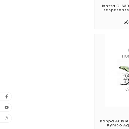
Isotta CLS3
Trasparente
56
Kappa A6131A
Kymco Agi