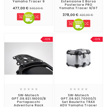
Yamaha Tracer 9
Estensione E Borsa
Posteriore PRO
477,00 €
Yamaha Tracer 9/GT
530,00 €
378,00 €
420,00 €
-10%
-10%










SW-Motech
SW-Motech
GPT.06.921.19000/B
GPT.06.921.70000/S
Portapacchi
Set Bauletto TRAX
Adventure Rack
ADV Yamaha Tracer