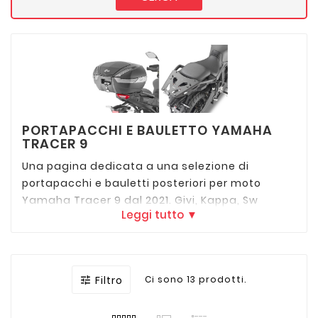
PORTAPACCHI E BAULETTO YAMAHA
TRACER 9
Una pagina dedicata a una selezione di
portapacchi e bauletti posteriori per moto
Yamaha Tracer 9 dal 2021. Givi, Kappa, Sw
Leggi tutto ▼
Motech, Hepco Becker, Shad e tutte le migliori
marche raccolte per darti la possibilità di
confrontare e scegliere quello che più fa alle
tue esigenze.
Filtro
Ci sono 13 prodotti.
