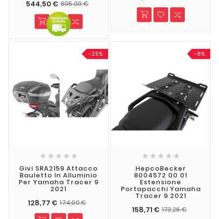
544,50 €
605,00 €
-25%
-8%










Givi SRA2159 Attacco
HepcoBecker
Bauletto In Alluminio
8004572 00 01
Per Yamaha Tracer 9
Estensione
2021
Portapacchi Yamaha
Tracer 9 2021
128,77 €
174,00 €
158,71 €
173,26 €