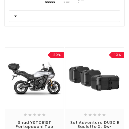

-20%
-10%










Shad Y0TC91ST
Set Adventure DUSC E
Portapacchi Top
Bauletto XL Sw-