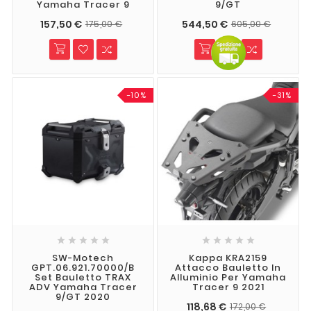
Yamaha Tracer 9
9/GT
157,50 €
544,50 €
175,00 €
605,00 €
-10%
-31%










SW-Motech
Kappa KRA2159
GPT.06.921.70000/B
Attacco Bauletto In
Set Bauletto TRAX
Alluminio Per Yamaha
ADV Yamaha Tracer
Tracer 9 2021
9/GT 2020
118,68 €
172,00 €