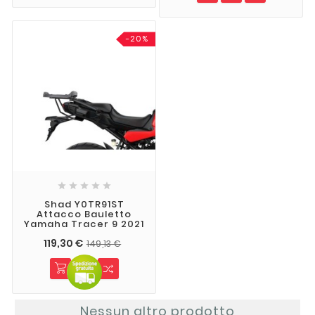
-20%





Shad Y0TR91ST
Attacco Bauletto
Yamaha Tracer 9 2021
119,30 €
149,13 €
Nessun altro prodotto