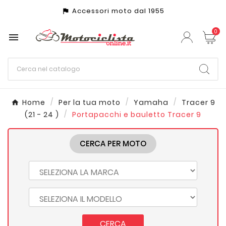
Accessori moto dal 1955
assistant_photo
0

Home
Per la tua moto
Yamaha
Tracer 9
(21 - 24 )
Portapacchi e bauletto Tracer 9
CERCA PER MOTO
CERCA