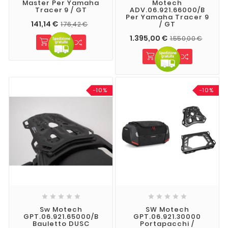
Master Per Yamaha
Motech
Tracer 9 / GT
ADV.06.921.66000/B
Per Yamaha Tracer 9
141,14 €
/ GT
176,42 €
1.395,00 €
1.550,00 €
-10%
-10%










Sw Motech
SW Motech
GPT.06.921.65000/B
GPT.06.921.30000
Bauletto DUSC
Portapacchi /