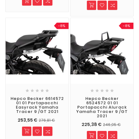
-8%
-8%










Hepco Becker 6614572
Hepco Becker
01 01 Portapacchi
6524572 01 01
Easyrack Yamaha
Portapacchi Alurack
Tracer 9 /GT 2021
Yamaha Tracer 9 /GT
2021
253,55 €
276,81 €
225,38 €
246,05 €