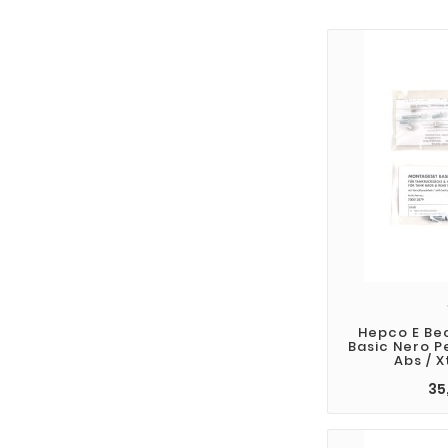
Hepco E Bec
Basic Nero P
Abs / X
35