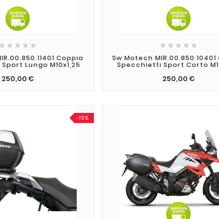










R.00.850.11401 Coppia
Sw Motech MIR.00.850.10401
 Sport Lungo M10x1,25
Specchietti Sport Corto M1
250,00 €
250,00 €
-15%