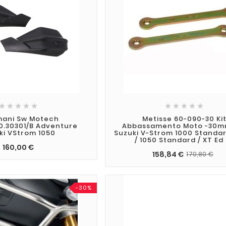










mani Sw Motech
Metisse 60-090-30 Ki
0.30301/B Adventure
Abbassamento Moto -30m
ki VStrom 1050
Suzuki V-Strom 1000 Standar
/ 1050 Standard / XT Ed
160,00 €
158,84 €
170,80 €
-30%