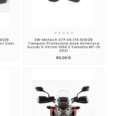





300/B
SW-Motech STP.05.176.10101/B
ri Cavi.
Tamponi Protezione Asse Anteriore
Suzuki V-Strom 1050 E Yamaha MT-10
2021
60,00 €