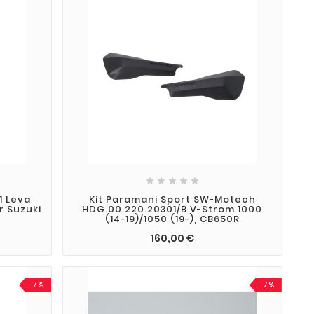





1 Leva
Kit Paramani Sport SW-Motech
r Suzuki
HDG.00.220.20301/B V-Strom 1000
(14-19)/1050 (19-), CB650R
160,00 €
-7%
-7%