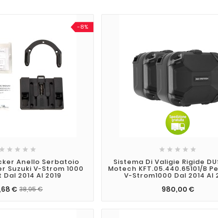
-8%










ker Anello Serbatoio
Sistema Di Valigie Rigide D
er Suzuki V-Strom 1000
Motech KFT.05.440.65101/B Pe
t Dal 2014 Al 2019
V-Strom1000 Dal 2014 Al 
,68 €
980,00 €
38,95 €