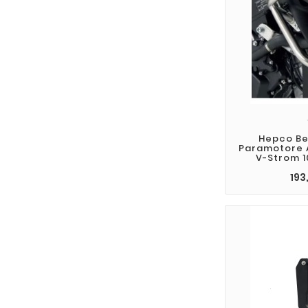
Hepco Be
Paramotore A
V-Strom 1
193