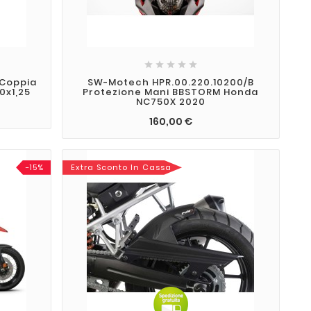





 Coppia
SW-Motech HPR.00.220.10200/B
0x1,25
Protezione Mani BBSTORM Honda
NC750X 2020
160,00 €
-15%
Extra Sconto In Cassa