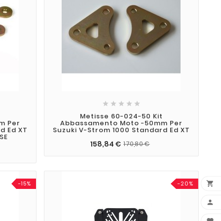





t
Metisse 60-024-50 Kit
m Per
Abbassamento Moto -50mm Per
d Ed XT
Suzuki V-Strom 1000 Standard Ed XT
 SE
158,84 €
170,80 €
-15%
-20%

