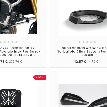










cker 5013530 00 22
Shad S010CS Attacco Bo
cciaio Inox Per Suzuki
Serbatoio Click System Pe
000 Dal 2014 Al 2019
Suzuki
,73 €
12,57 €
276,76 €
14,79 €
-20%