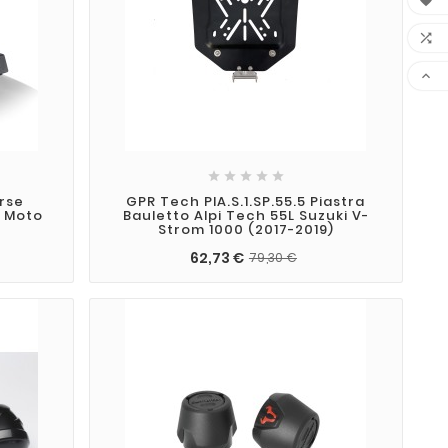








rse
GPR Tech PIA.S.1.SP.55.5 Piastra
r Moto
Bauletto Alpi Tech 55L Suzuki V-
Strom 1000 (2017-2019)
62,73 €
79,30 €