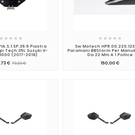










A.S.1.SP.35.5 Piastra
Sw Motech HPR.00.220.12
pi Tech 35L Suzuki V-
Paramani BBStorm Per Manub
1000 (2017-2019)
Da 22 Mm A 1 Pollice
,73 €
150,00 €
79,30 €