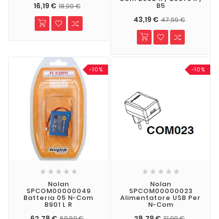
16,19 €
B5
18,00 €
43,19 €
47,99 €
-10%
-10%










Nolan
Nolan
SPCOM00000049
SPCOM00000023
Batteria 05 N-Com
Alimentatore USB Per
B901 L R
N-Com
62,78 €
28,79 €
69,99 €
31,99 €