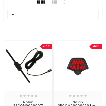

-10%
-10%










Nolan
Nolan
SPCOM00000071
SPCOM00000070 Luci