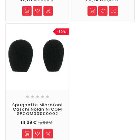
-10%





Spugnette Microfoni
Caschi Nolan N-COM
SPCOM00000002
14,39 €
15,99 €