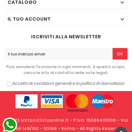
CATALOGO

IL TUO ACCOUNT

ISCRIVITI ALLA NEWSLETTER
OK
Puoi annullare l'iscrizione in ogni momenti. A questo scopo,
cerca le info di contatto nelle note legali.
Accetto le condizioni generali e la politica di riservatezza
© 2022 Motociclistaonline.it - P.Iva: 15069401006 - Via
Tripoli 146/150 - 00199 - Roma - All Rights Reserved.