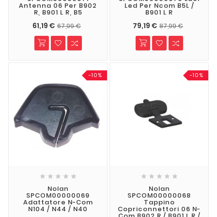
Antenna 06 Per B902
Led Per Ncom B5L /
R, B901 L R, B5
B901 L R
61,19 €
79,19 €
67,99 €
87,99 €
-10%
-10%










Nolan
Nolan
SPCOM00000069
SPCOM00000068
Adattatore N-Com
Tappino
N104 / N44 / N40
Copriconnettori 06 N-
Com B902 R / B901 L R /