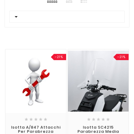

-21%
-21%










Isotta A/847 Attacchi
Isotta SC4215
Per Parabrezza
Parabrezza Media