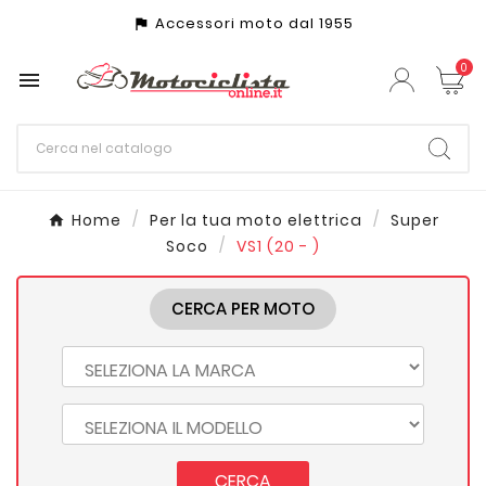
Accessori moto dal 1955
assistant_photo
0

Home
Per la tua moto elettrica
Super
Soco
VS1 (20 - )
CERCA PER MOTO
CERCA