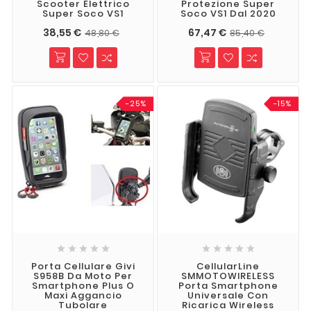
Scooter Elettrico
Protezione Super
Super Soco VS1
Soco VS1 Dal 2020
38,55 €
67,47 €
48,80 €
85,40 €
-25%
-15%










Porta Cellulare Givi
CellularLine
S958B Da Moto Per
SMMOTOWIRELESS
Smartphone Plus O
Porta Smartphone
Maxi Aggancio
Universale Con
Tubolare
Ricarica Wireless