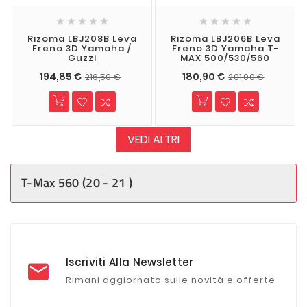










Rizoma LBJ208B Leva
Rizoma LBJ206B Leva
Freno 3D Yamaha /
Freno 3D Yamaha T-
Guzzi
MAX 500/530/560
194,85 €
180,90 €
216,50 €
201,00 €
VEDI ALTRI
T-Max 560 (20 - 21 )
Iscriviti Alla Newsletter
Rimani aggiornato sulle novità e offerte