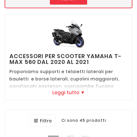
ACCESSORI PER SCOOTER YAMAHA T-
MAX 560 DAL 2020 AL 2021
Proponiamo supporti e telaietti laterali per
bauletti e borse laterali, cupolini maggiorati,
parafanghi posteriori, coprigambe Tucano
Leggi tutto ▼
Urbano R189PRO per Yamaha T-Max 530 dal
2020 delle migliori marche come Givi, Kappa,
Isotta, Puig
Filtro
Ci sono 45 prodotti.
