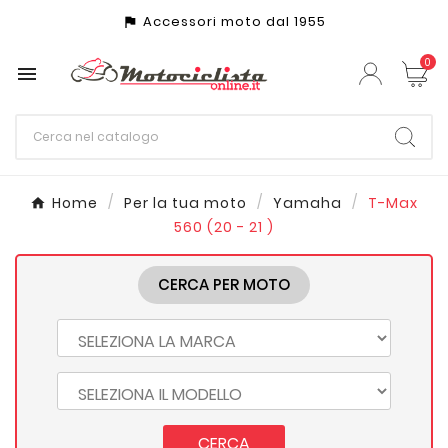
Accessori moto dal 1955
assistant_photo
0

Home
Per la tua moto
Yamaha
T-Max
560 (20 - 21 )
CERCA PER MOTO
CERCA