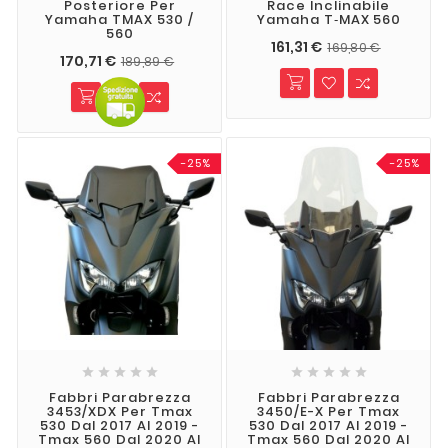
Posteriore Per
Race Inclinabile
Yamaha TMAX 530 /
Yamaha T‑MAX 560
560
161,31 €
169,80 €
170,71 €
189,89 €
-25%
-25%










Fabbri Parabrezza
Fabbri Parabrezza
3453/XDX Per Tmax
3450/E-X Per Tmax
530 Dal 2017 Al 2019 -
530 Dal 2017 Al 2019 -
Tmax 560 Dal 2020 Al
Tmax 560 Dal 2020 Al