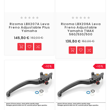










Rizoma LBX207A Leva
Rizoma LBX206A Leva
Freno Adjustable Plus
Freno Adjustable
Yamaha
Yamaha TMAX
560/530/500
145,80 €
162,00 €
136,80 €
152,00 €
-10%
-10%