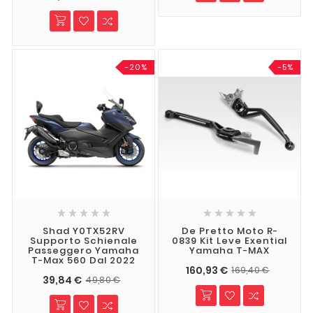
-20%
-5%










Shad Y0TX52RV
De Pretto Moto R-
Supporto Schienale
0839 Kit Leve Exential
Passeggero Yamaha
Yamaha T-MAX
T-Max 560 Dal 2022
160,93 €
169,40 €
39,84 €
49,80 €