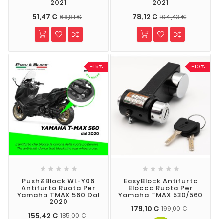
2021
2021
51,47 €
78,12 €
68,81 €
104,43 €
-15%
-10%










Push&Block WL-Y06
EasyBlock Antifurto
Antifurto Ruota Per
Blocca Ruota Per
Yamaha TMAX 560 Dal
Yamaha TMAX 530/560
2020
179,10 €
199,00 €
155,42 €
185,00 €