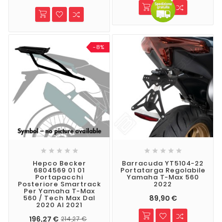
-8%










Hepco Becker
Barracuda YT5104-22
6804569 01 01
Portatarga Regolabile
Portapacchi
Yamaha T-Max 560
Posteriore Smartrack
2022
Per Yamaha T-Max
89,90 €
560 / Tech Max Dal
2020 Al 2021
196,27 €
214,27 €