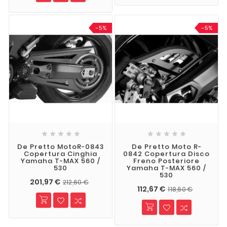
-5%
-5%










De Pretto MotoR-0843
De Pretto Moto R-
Copertura Cinghia
0842 Copertura Disco
Yamaha T-MAX 560 /
Freno Posteriore
530
Yamaha T-MAX 560 /
530
201,97 €
212,60 €
112,67 €
118,60 €