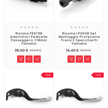










Rizoma PE676B
Rizoma LP300B Set
Adattatori Pedivelle
Montaggio Protezione
Passeggero ∅18mm
Freno E Specchietti
Yamaha
Yamaha
36,00 €
14,40 €
40,00 €
16,00 €
-10%
-10%