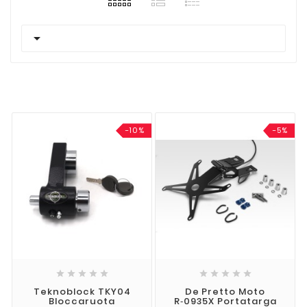

-10%
-5%










Teknoblock TKY04
De Pretto Moto
Bloccaruota
R‑0935X Portatarga