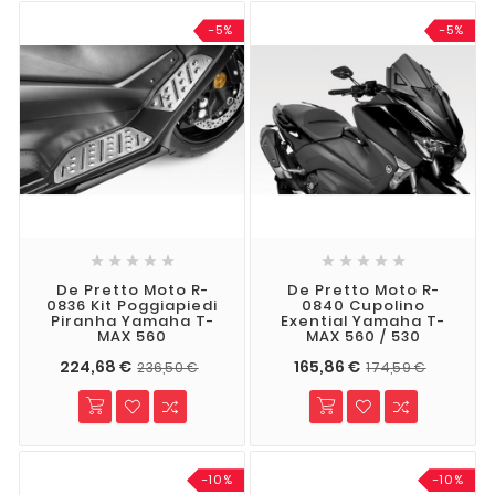
-5%
-5%










De Pretto Moto R-
De Pretto Moto R-
0836 Kit Poggiapiedi
0840 Cupolino
Piranha Yamaha T-
Exential Yamaha T-
MAX 560
MAX 560 / 530
224,68 €
165,86 €
236,50 €
174,59 €
-10%
-10%