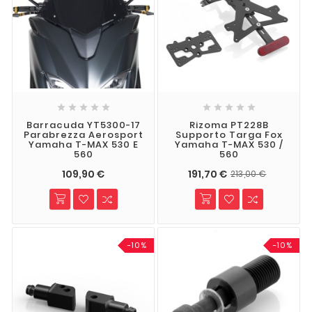










Barracuda YT5300-17
Rizoma PT228B
Parabrezza Aerosport
Supporto Targa Fox
Yamaha T-MAX 530 E
Yamaha T-MAX 530 /
560
560
109,90 €
191,70 €
213,00 €
-10%
-10%