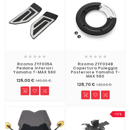










Rizoma ZYF035A
Rizoma ZYF034B
Pedane Inferiori
Copertura Puleggia
Yamaha T-MAX 560
Posteriore Yamaha T-
MAX 560
126,00 €
140,00 €
128,70 €
143,00 €
-10%