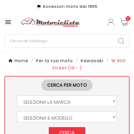
Accessori moto dal 1955
assistant_photo
0

Home
Per la tua moto
Kawasaki
W 800
Street (19 - )
CERCA PER MOTO
CERCA