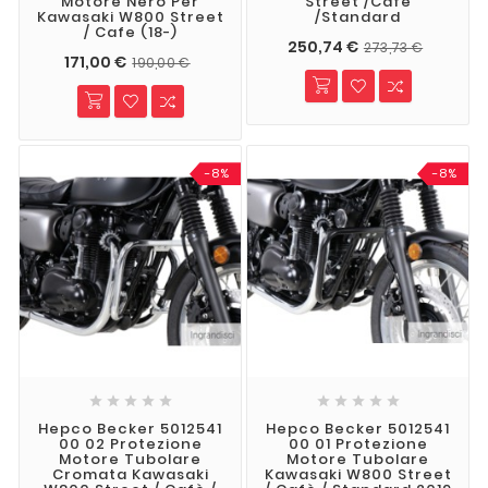
Motore Nero Per
Street /Cafe
Kawasaki W800 Street
/Standard
/ Cafe (18-)
250,74 €
273,73 €
171,00 €
190,00 €
-8%
-8%










Hepco Becker 5012541
Hepco Becker 5012541
00 02 Protezione
00 01 Protezione
Motore Tubolare
Motore Tubolare
Cromata Kawasaki
Kawasaki W800 Street