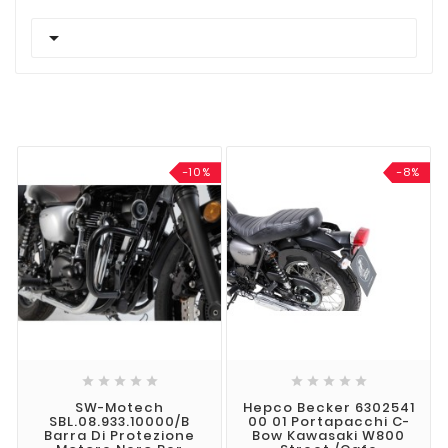

-10%
-8%










SW-Motech
Hepco Becker 6302541
SBL.08.933.10000/B
00 01 Portapacchi C-
Barra Di Protezione
Bow Kawasaki W800