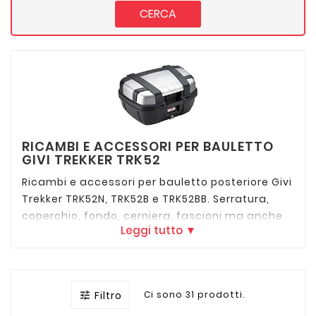
CERCA
RICAMBI E ACCESSORI PER BAULETTO
GIVI TREKKER TRK52
Ricambi e accessori per bauletto posteriore Givi
Trekker TRK52N, TRK52B e TRK52BB. Serratura,
coperchio, fondo, cerniera, fascioni ma anche
Leggi tutto ▼
cuscino poggia schiena per il passeggero,
portapacchino e tutto quello che serve per
personalizzare il tuo bauletto.
Filtro
Ci sono 31 prodotti.
