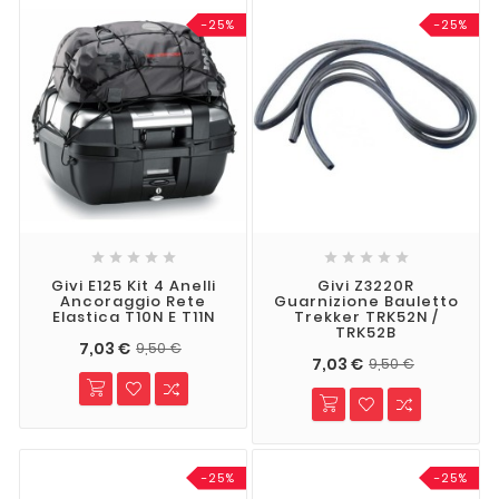
-25%
-25%










Givi E125 Kit 4 Anelli
Givi Z3220R
Ancoraggio Rete
Guarnizione Bauletto
Elastica T10N E T11N
Trekker TRK52N /
TRK52B
7,03 €
9,50 €
7,03 €
9,50 €
-25%
-25%