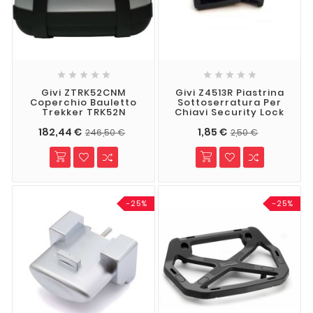










Givi ZTRK52CNM
Givi Z4513R Piastrina
Coperchio Bauletto
Sottoserratura Per
Trekker TRK52N
Chiavi Security Lock
182,44 €
1,85 €
246,50 €
2,50 €
-25%
-25%