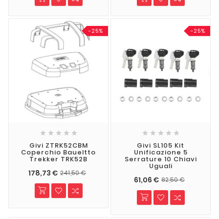
-25%
-25%










Givi ZTRK52CBM
Givi SL105 Kit
Coperchio Baueltto
Unificazione 5
Trekker TRK52B
Serrature 10 Chiavi
Uguali
178,73 €
241,50 €
61,06 €
82,50 €