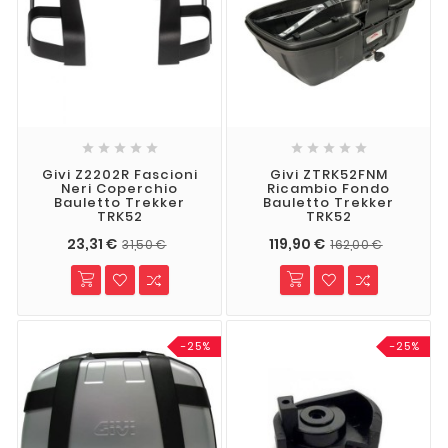










Givi Z2202R Fascioni
Givi ZTRK52FNM
Neri Coperchio
Ricambio Fondo
Bauletto Trekker
Bauletto Trekker
TRK52
TRK52
23,31 €
119,90 €
31,50 €
162,00 €
-25%
-25%