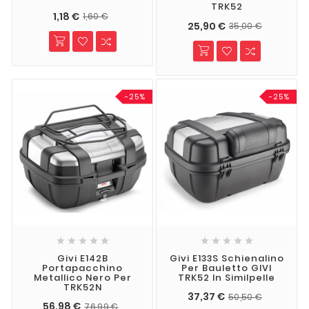
TRK52
1,18 €
1,60 €
25,90 €
35,00 €
-25%
-25%










Givi E142B
Givi E133S Schienalino
Portapacchino
Per Bauletto GIVI
Metallico Nero Per
TRK52 In Similpelle
TRK52N
37,37 €
50,50 €
56,98 €
76,99 €