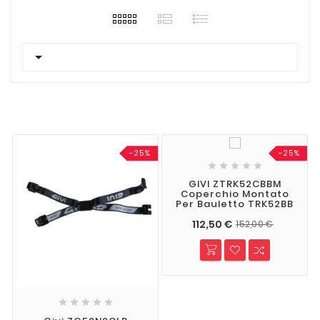

-25%
-25%





GIVI ZTRK52CBBM
Coperchio Montato
Per Bauletto TRK52BB
112,50 €
152,00 €




