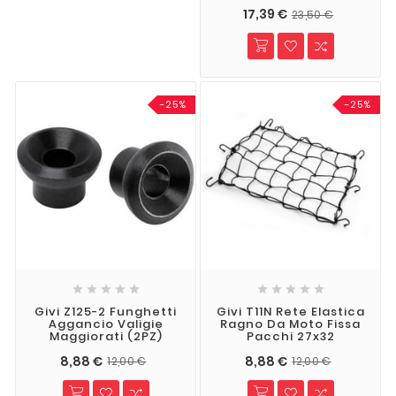
17,39 €
23,50 €
-25%
-25%










Givi Z125-2 Funghetti
Givi T11N Rete Elastica
Aggancio Valigie
Ragno Da Moto Fissa
Maggiorati (2PZ)
Pacchi 27x32
8,88 €
8,88 €
12,00 €
12,00 €