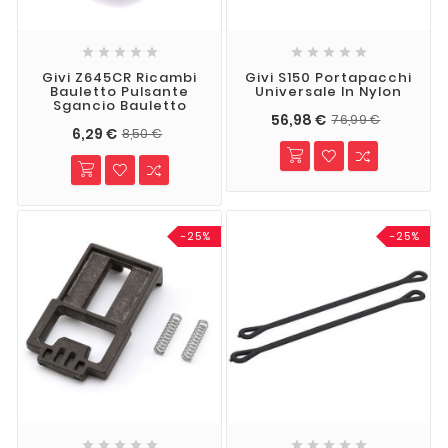










Givi Z645CR Ricambi
Givi S150 Portapacchi
Bauletto Pulsante
Universale In Nylon
Sgancio Bauletto
56,98 €
76,99 €
6,29 €
8,50 €
-25%
-25%









