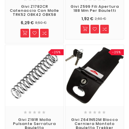
Givi Z1782CR
Givi Z599 Fili Apertura
Catenaccio Con Molle
188 Mm Per Bauletti
TRK52 OBK42 OBK58
1,92 €
2,60 €
6,29 €
8,50 €
-25%
-25%










Givi Z191R Molla
Givi Z641N52M Blocco
Pulsante Serratura
Cerniera Montato
Bauletto
Bauletto Trekker