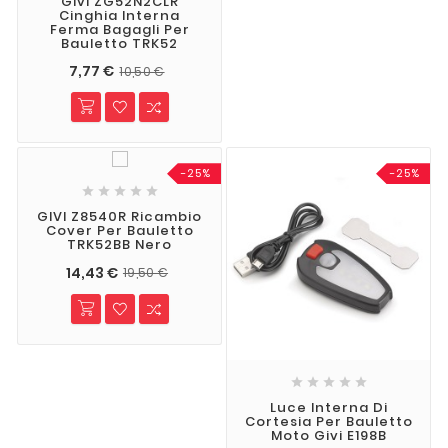
Givi ZG52N2CLR
Cinghia Interna
Ferma Bagagli Per
Bauletto TRK52
7,77 €
10,50 €
-25%
-25%





GIVI Z8540R Ricambio
Cover Per Bauletto
TRK52BB Nero
14,43 €
19,50 €





Luce Interna Di
Cortesia Per Bauletto
Moto Givi E198B