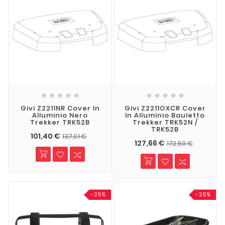










Givi Z2211NR Cover In
Givi Z2211OXCR Cover
Alluminio Nero
In Alluminio Bauletto
Trekker TRK52B
Trekker TRK52N /
TRK52B
101,40 €
137,01 €
127,66 €
172,50 €
-25%
-25%