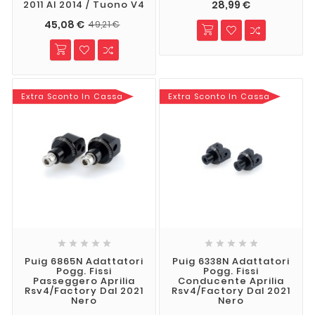
28,99 €
2011 Al 2014 / Tuono V4
45,08 €
49,21 €
Extra Sconto In Cassa
Extra Sconto In Cassa










Puig 6865N Adattatori
Puig 6338N Adattatori
Pogg. Fissi
Pogg. Fissi
Passeggero Aprilia
Conducente Aprilia
Rsv4/Factory Dal 2021
Rsv4/Factory Dal 2021
Nero
Nero