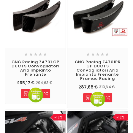










CNC Racing ZA701 GP
CNC Racing ZA701PR
DUCTS Convogliatori
GP DUCTS
Aria Impianto
Convogliatori Aria
Frenante
Impianto Frenante
Pramac Racing
265,17 €
294,63 €
287,68 €
319,64 €
-12%
-12%