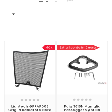

-10%
Extra Sconto In Cassa










Lightech GPRAP002
Puig 3615N Maniglia
Griglia Radiatore Nera
Passeggero Aprilia