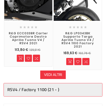










R&G ECC0338R Carter
R&G LP0343BK
Coprimotore Destro
Supporto Targa
Aprilia Tuono V4 /
Aprilia Tuono V4 /
RSV4 2021
RSV4 1100 Factory
2021
113,80 €
129,31 €
169,63 €
192,76 €
VEDI ALTRI
RSV4 / Factory 1100 (21 - )