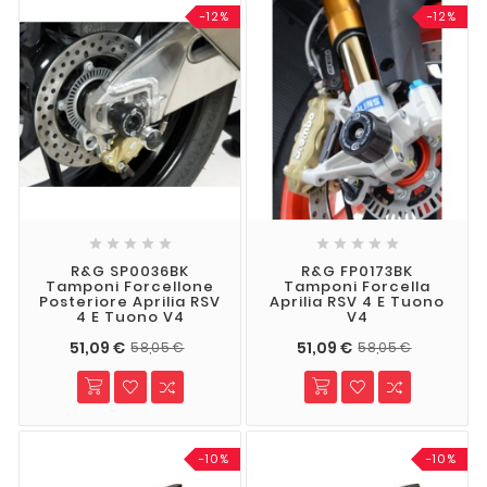
-12%
-12%










R&G SP0036BK
R&G FP0173BK
Tamponi Forcellone
Tamponi Forcella
Posteriore Aprilia RSV
Aprilia RSV 4 E Tuono
4 E Tuono V4
V4
51,09 €
51,09 €
58,05 €
58,05 €
-10%
-10%