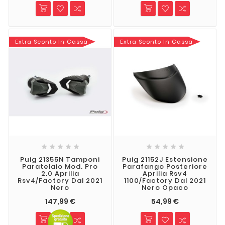
Extra Sconto In Cassa
Extra Sconto In Cassa










Puig 21355N Tamponi
Puig 21152J Estensione
Paratelaio Mod. Pro
Parafango Posteriore
2.0 Aprilia
Aprilia Rsv4
Rsv4/Factory Dal 2021
1100/Factory Dal 2021
Nero
Nero Opaco
147,99 €
54,99 €