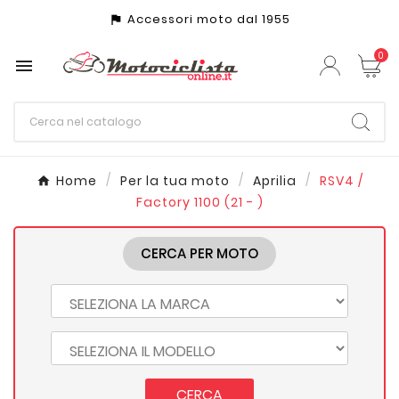
Accessori moto dal 1955
assistant_photo
0

Home
Per la tua moto
Aprilia
RSV4 /
Factory 1100 (21 - )
CERCA PER MOTO
CERCA