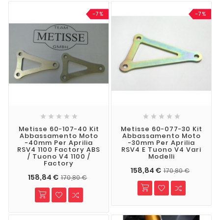
-7%
-7%










Metisse 60-107-40 Kit
Metisse 60-077-30 Kit
Abbassamento Moto
Abbassamento Moto
-40mm Per Aprilia
-30mm Per Aprilia
RSV4 1100 Factory ABS
RSV4 E Tuono V4 Vari
/ Tuono V4 1100 /
Modelli
Factory
158,84 €
170,80 €
158,84 €
170,80 €