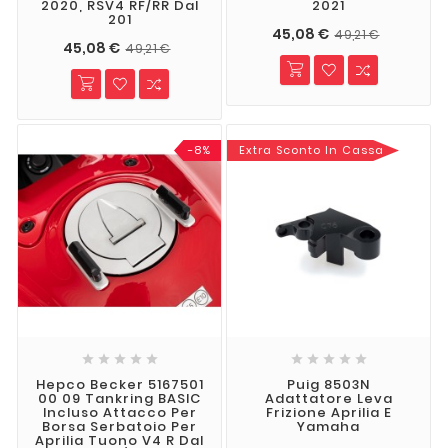
2020, RSV4 RF/RR Dal
2021
201
45,08 €
49,21 €
45,08 €
49,21 €
-8%
Extra Sconto In Cassa










Hepco Becker 5167501
Puig 8503N
00 09 Tankring BASIC
Adattatore Leva
Incluso Attacco Per
Frizione Aprilia E
Borsa Serbatoio Per
Yamaha
Aprilia Tuono V4 R Dal