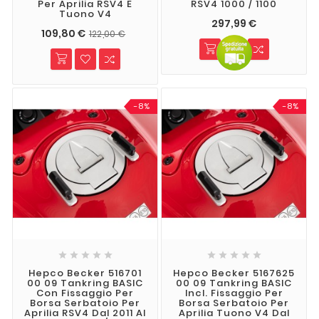
Per Aprilia RSV4 E
RSV4 1000 / 1100
Tuono V4
297,99 €
109,80 €
122,00 €
-8%
-8%










Hepco Becker 516701
Hepco Becker 5167625
00 09 Tankring BASIC
00 09 Tankring BASIC
Con Fissaggio Per
Incl. Fissaggio Per
Borsa Serbatoio Per
Borsa Serbatoio Per
Aprilia RSV4 Dal 2011 Al
Aprilia Tuono V4 Dal