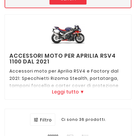
ACCESSORI MOTO PER APRILIA RSV4
1100 DAL 2021
Accessori moto per Aprilia RSV4 e Factory dal
2021: Specchietti Rizoma Stealth, portatarga,
tamponi forcella e carter cover di protezione
Leggi tutto ▼
per il motore R&G. Scopri i migliori accessori
delle migliori marche per la tua Aprilia RSV4 dal
2021.
Filtro
Ci sono 36 prodotti.
