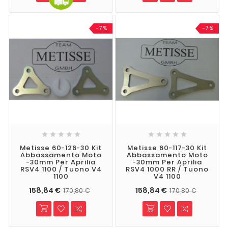
-7%
-7%










Metisse 60-126-30 Kit
Metisse 60-117-30 Kit
Abbassamento Moto
Abbassamento Moto
-30mm Per Aprilia
-30mm Per Aprilia
RSV4 1100 / Tuono V4
RSV4 1000 RR / Tuono
1100
V4 1100
158,84 €
158,84 €
170,80 €
170,80 €