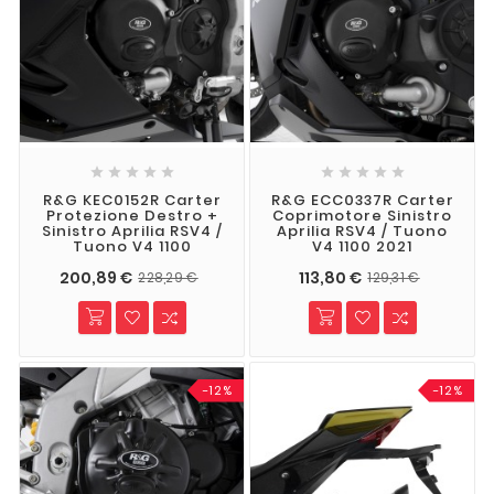










R&G KEC0152R Carter
R&G ECC0337R Carter
Protezione Destro +
Coprimotore Sinistro
Sinistro Aprilia RSV4 /
Aprilia RSV4 / Tuono
Tuono V4 1100
V4 1100 2021
200,89 €
113,80 €
228,29 €
129,31 €
-12%
-12%