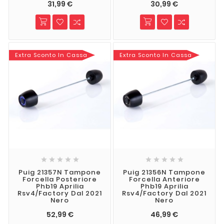
31,99 €
30,99 €
Extra Sconto In Cassa
Extra Sconto In Cassa










Puig 21357N Tampone
Puig 21356N Tampone
Forcella Posteriore
Forcella Anteriore
Phb19 Aprilia
Phb19 Aprilia
Rsv4/Factory Dal 2021
Rsv4/Factory Dal 2021
Nero
Nero
52,99 €
46,99 €