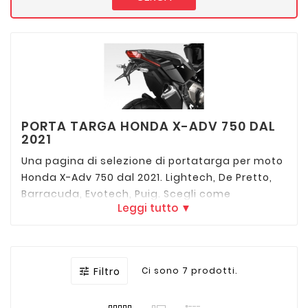
PORTA TARGA HONDA X-ADV 750 DAL
2021
Una pagina di selezione di portatarga per moto
Honda X-Adv 750 dal 2021. Lightech, De Pretto,
Barracuda, Evotech, Puig. Scegli come
Leggi tutto ▼
personalizzare la tua moto scegliendo il
supporto targa che più rispecchia le tue
esigenze.
Filtro
Ci sono 7 prodotti.
