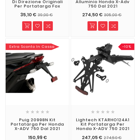
Di Direzione Originali
Alluminio Honda X-Adv
Per Portatarga Fox
750 Dal 2021
35,10 €
274,50 €
39,00 €
305,00 €
Extra Sconto In Cassa
-10%










Puig 20998N Kit
Lightech KTARHO124A1
Portatarga Per Honda
Kit Portatarga Per
X-ADV 750 Dal 2021
Honda X-ADV 750 2021
150,99 €
247,05 €
274,50 €