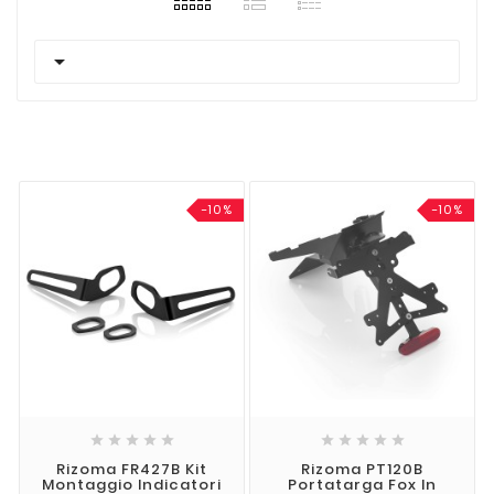

-10%
-10%










Rizoma FR427B Kit
Rizoma PT120B
Montaggio Indicatori
Portatarga Fox In