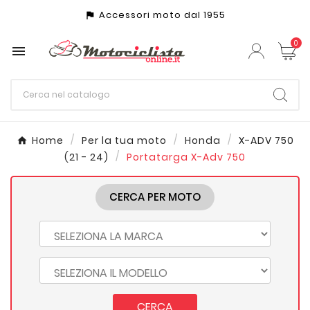
Accessori moto dal 1955
assistant_photo
0

Home
Per la tua moto
Honda
X-ADV 750
(21 - 24)
Portatarga X-Adv 750
CERCA PER MOTO
CERCA