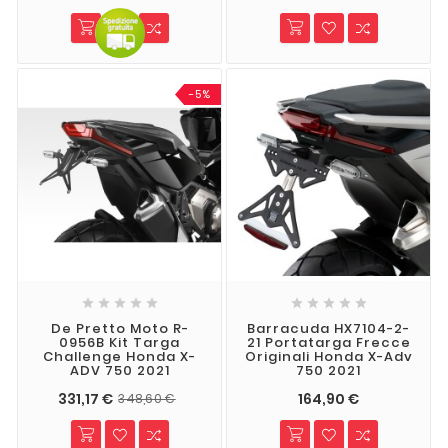
-5%










De Pretto Moto R-
Barracuda HX7104-2-
0956B Kit Targa
21 Portatarga Frecce
Challenge Honda X-
Originali Honda X-Adv
ADV 750 2021
750 2021
331,17 €
164,90 €
348,60 €