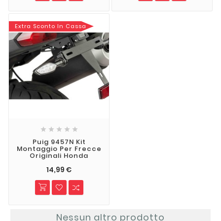
Extra Sconto In Cassa





Puig 9457N Kit
Montaggio Per Frecce
Originali Honda
14,99 €
Nessun altro prodotto