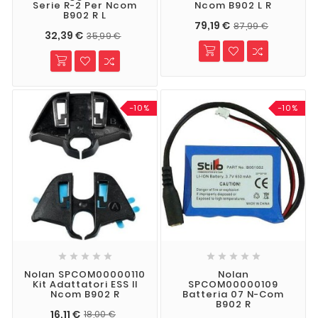
Serie R-2 Per Ncom
Ncom B902 L R
B902 R L
79,19 €
87,99 €
32,39 €
35,99 €
-10%
-10%










Nolan SPCOM00000110
Nolan
Kit Adattatori ESS II
SPCOM00000109
Ncom B902 R
Batteria 07 N-Com
B902 R
16,11 €
18,00 €