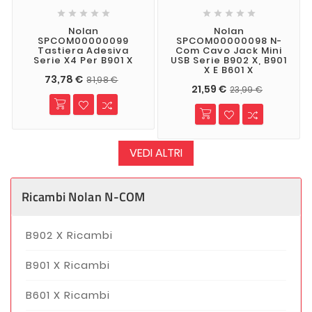










Nolan
Nolan
SPCOM00000099
SPCOM00000098 N-
Tastiera Adesiva
Com Cavo Jack Mini
Serie X4 Per B901 X
USB Serie B902 X, B901
X E B601 X
73,78 €
81,98 €
21,59 €
23,99 €
VEDI ALTRI
Ricambi Nolan N-COM
B902 X Ricambi
B901 X Ricambi
B601 X Ricambi