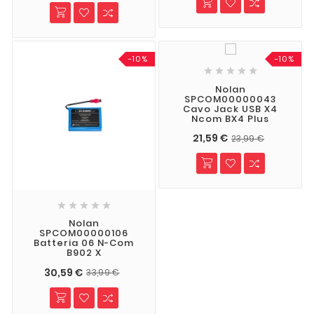
-10%
-10%





Nolan
SPCOM00000043
Cavo Jack USB X4
Ncom BX4 Plus
21,59 €
23,99 €





Nolan
SPCOM00000106
Batteria 06 N-Com
B902 X
30,59 €
33,99 €