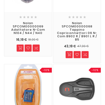










Nolan
Nolan
SPCOM00000069
SPCOM00000068
Adattatore N-Com
Tappino
N104 / N44 / N40
Copriconnettori 06 N-
Com B902 R / B901 L R /
16,19 €
B5
18,00 €
43,19 €
47,99 €
-10%
-10%