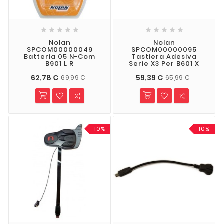










Nolan
Nolan
SPCOM00000049
SPCOM00000095
Batteria 05 N-Com
Tastiera Adesiva
B901 L R
Serie X3 Per B601 X
62,78 €
59,39 €
69,99 €
65,99 €
-10%
-10%