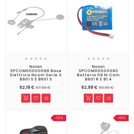










Nolan
Nolan
SPCOM00000089 Base
SPCOM00000080
Elettrica Ncom Serie S
Batteria 09 N-Com
B901 S E B601 S
B601 R E B1.4
52,19 €
62,99 €
57,99 €
69,99 €
-10%
-10%