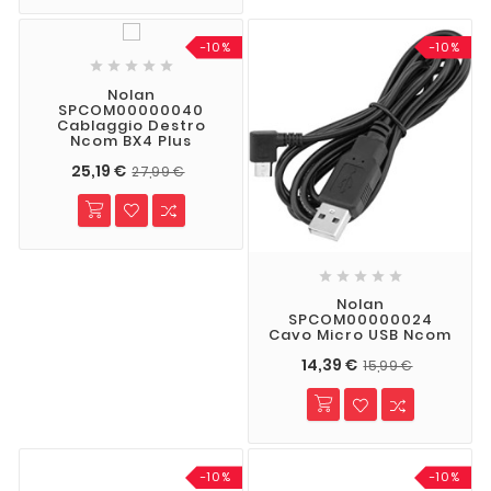
-10%
-10%





Nolan
SPCOM00000040
Cablaggio Destro
Ncom BX4 Plus
25,19 €
27,99 €





Nolan
SPCOM00000024
Cavo Micro USB Ncom
14,39 €
15,99 €
-10%
-10%