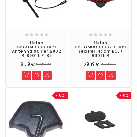










Nolan
Nolan
SPCOM00000071
SPCOM00000070 Luci
Antenna 06 Per B902
Led Per Ncom B5L /
R, B901 L R, B5
B901 L R
61,19 €
79,19 €
67,99 €
87,99 €
-10%
-10%