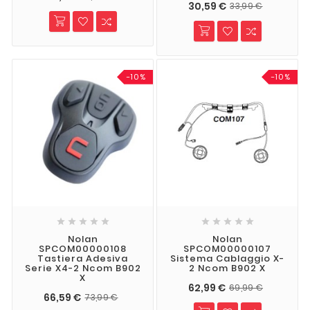
30,59 €
33,99 €
-10%
-10%










Nolan
Nolan
SPCOM00000108
SPCOM00000107
Tastiera Adesiva
Sistema Cablaggio X-
Serie X4-2 Ncom B902
2 Ncom B902 X
X
62,99 €
69,99 €
66,59 €
73,99 €