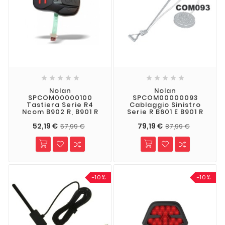










Nolan
Nolan
SPCOM00000100
SPCOM00000093
Tastiera Serie R4
Cablaggio Sinistro
Ncom B902 R, B901 R
Serie R B601 E B901 R
52,19 €
79,19 €
57,99 €
87,99 €
-10%
-10%