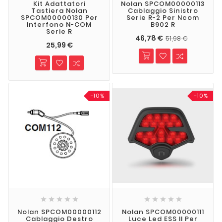
Kit Adattatori
Nolan SPCOM00000113
Tastiera Nolan
Cablaggio Sinistro
SPCOM00000130 Per
Serie R-2 Per Ncom
Interfono N-COM
B902 R
Serie R
46,78 €
51,98 €
25,99 €
-10%
-10%










Nolan SPCOM00000112
Nolan SPCOM00000111
Cablaggio Destro
Luce Led ESS II Per