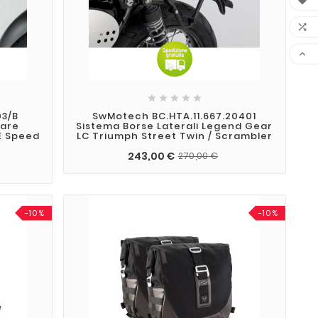








03/B
SwMotech BC.HTA.11.667.20401
lare
Sistema Borse Laterali Legend Gear
 E Speed
LC Triumph Street Twin / Scrambler
243,00 €
270,00 €
-10%
-10%