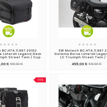










BC.HTA.11.667.20102
SW Motech BC.HTA.11.667.
e Laterali Legend Gear
Sistema Borse Laterali Lege
mph Street Twin / Cup
LC Triumph Street Twin /
,00 €
459,00 €
510,00 €
510,00 €
-10%