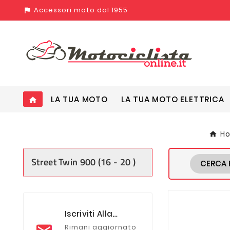
Accessori moto dal 1955
assistant_photo
LA TUA MOTO
LA TUA MOTO ELETTRICA
home
H
Street Twin 900 (16 - 20 )
CERCA 
Iscriviti Alla
Newsletter
Rimani aggiornato