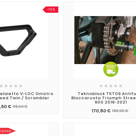
-10%










laietto V-LOC Sinistro
Teknoblock TKT09 Antif
eed Twin / Scrambler
Bloccaruota Triumph Stree
900 2016-2021
,50 €
115,00 €
170,80 €
189,99 €
 Cassa