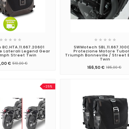










BC.HTA.11.667.20601
SWMotech SBL.11.667.100
e Laterali Legend Gear
Protezione Motore Tubo
umph Street Twin
Triumph Bonneville / Street
Twin
,00 €
510,00 €
166,50 €
185,00 €
-25%