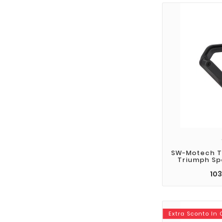
SW-Motech Te
Triumph Sp
103
Extra Sconto In