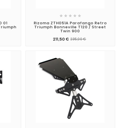





0 01
Rizoma ZTH051A Parafango Retro
 Triumph
Triumph Bonneville T120 / Street
Twin 900
211,50 €
235,00 €