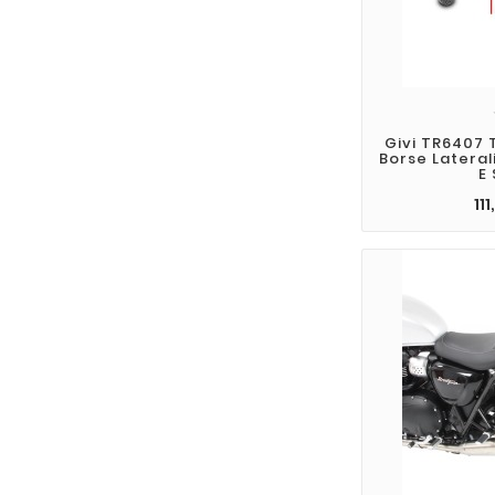
Givi TR6407 
Borse Lateral
E
111