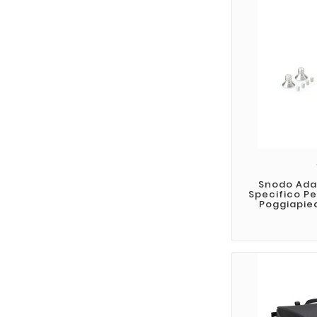
Snodo Ada
Specifico P
Poggiapied