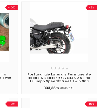
-10%
-8%





urto
Portavaligie Laterale Permanente
t Twin
Hepco & Becker 6537543 00 01 Per
Triumph Speed/Street Twin 900
333,38 €
363,95 €
-10%
-10%