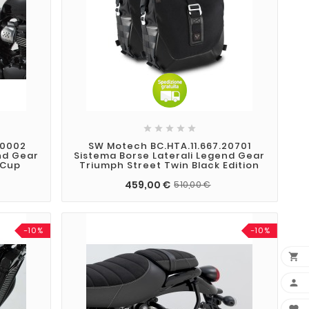





20002
SW Motech BC.HTA.11.667.20701
nd Gear
Sistema Borse Laterali Legend Gear
 Cup
Triumph Street Twin Black Edition
459,00 €
510,00 €
-10%
-10%

