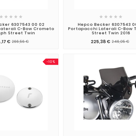










cker 6307543 00 02
Hepco Becker 6307543 0
Laterali C-Bow Crometo
Portapacchi Laterali C-Bow
ph Street Twin
Street Twin 2016
,17 €
225,38 €
266,56 €
246,05 €
-10%