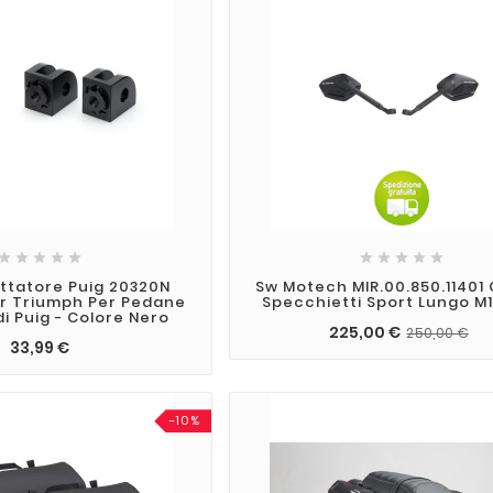










ttatore Puig 20320N
Sw Motech MIR.00.850.11401
er Triumph Per Pedane
Specchietti Sport Lungo M1
i Puig - Colore Nero
225,00 €
250,00 €
33,99 €
-10%