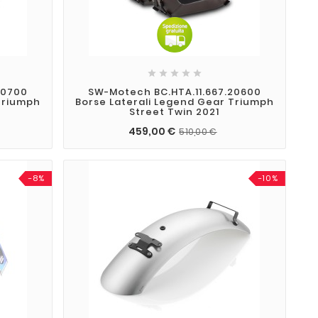





20700
SW-Motech BC.HTA.11.667.20600
Triumph
Borse Laterali Legend Gear Triumph
Street Twin 2021
459,00 €
510,00 €
-8%
-10%