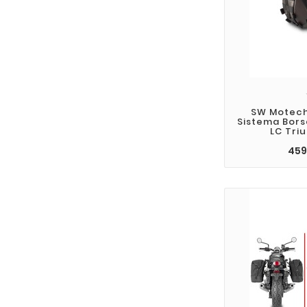
SW Motech 
Sistema Bors
LC Tri
459