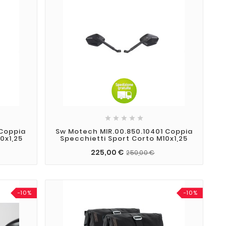





 Coppia
Sw Motech MIR.00.850.10401 Coppia
0x1,25
Specchietti Sport Corto M10x1,25
225,00 €
250,00 €
-10%
-10%