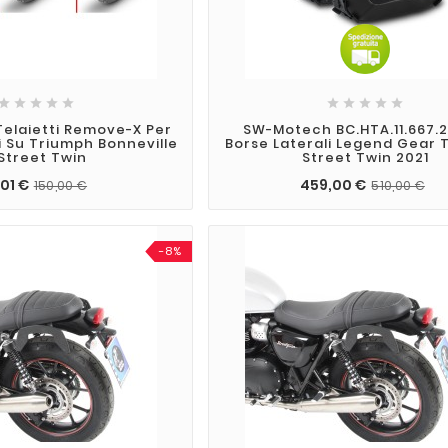










Telaietti Remove-X Per
SW-Motech BC.HTA.11.667.
i Su Triumph Bonneville
Borse Laterali Legend Gear 
 Street Twin
Street Twin 2021
,01 €
459,00 €
150,00 €
510,00 €
-8%