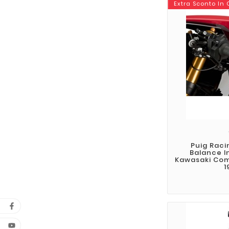
Extra Sconto In
Puig Raci
Balance I
Kawasaki Comp
1