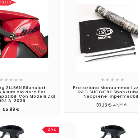
 Cassa










ng 21466N Bilancieri
Protezione Monoammortiz
n Alluminio Nero Per
R&G SHOCK1BK Shocktub
atibili Con Modelli Dal
Neoprene Impermeabi
994 Al 2025
37,15 €
42,22 €
55,99 €
-30%