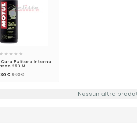





 Care Pulitore Interno
asco 250 Ml
,30 €
9,00 €
Nessun altro prodo