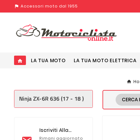
Accessori moto dal 1955
assistant_photo
LA TUA MOTO
LA TUA MOTO ELETTRICA
home
H
Ninja ZX-6R 636 (17 - 18 )
CERCA 
Iscriviti Alla
Newsletter
Rimani aggiornato