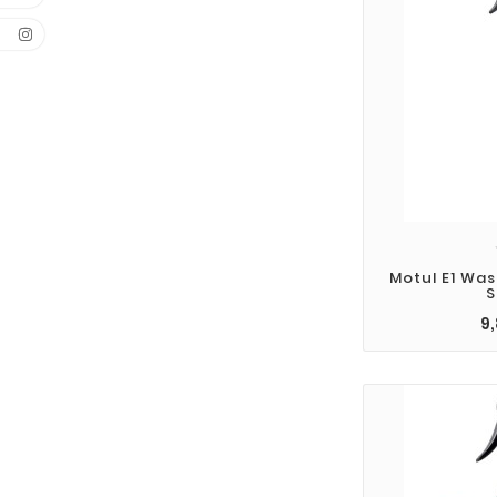
Motul E1 Wa
S
9