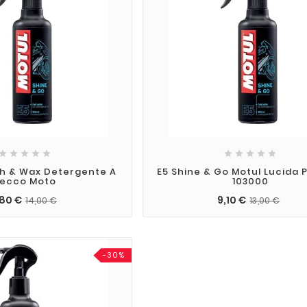










sh & Wax Detergente A
E5 Shine & Go Motul Lucida P
ecco Moto
103000
,80 €
9,10 €
14,00 €
13,00 €
-30%