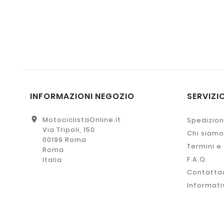
INFORMAZIONI NEGOZIO
SERVIZIO
location_on
MotociclistaOnline.it
Spedizion
Via Tripoli, 150
Chi siamo
00199 Roma
Termini e
Roma
F.A.Q.
Italia
Contatta
Informati