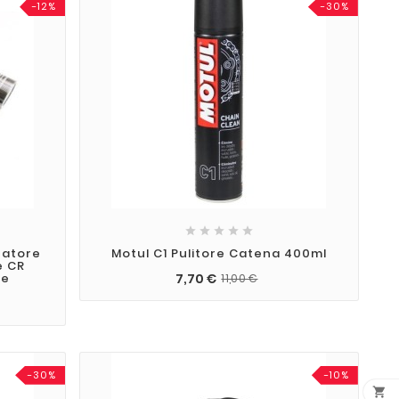
-12%
-30%





zatore
Motul C1 Pulitore Catena 400ml
e CR
7,70 €
le
11,00 €
-30%
-10%
