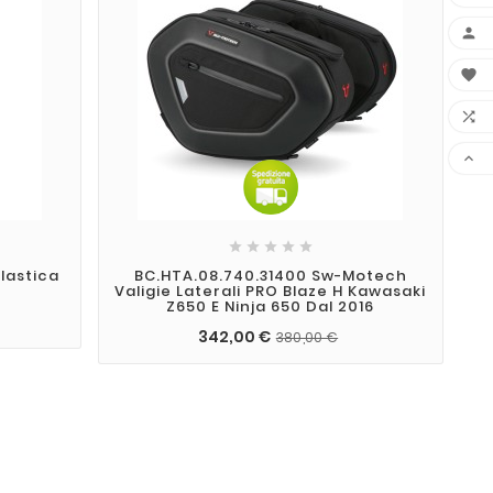









lastica
BC.HTA.08.740.31400 Sw-Motech
Valigie Laterali PRO Blaze H Kawasaki
Z650 E Ninja 650 Dal 2016
342,00 €
380,00 €