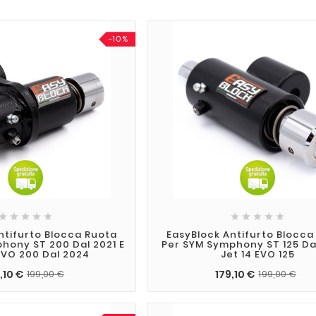
-10%










ntifurto Blocca Ruota
EasyBlock Antifurto Blocca
hony ST 200 Dal 2021 E
Per SYM Symphony ST 125 Dal
 EVO 200 Dal 2024
Jet 14 EVO 125
,10 €
179,10 €
199,00 €
199,00 €