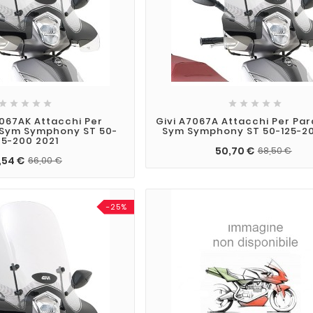










067AK Attacchi Per
Givi A7067A Attacchi Per Pa
 Sym Symphony ST 50-
Sym Symphony ST 50-125-20
25-200 2021
50,70 €
68,50 €
,54 €
66,00 €
-25%