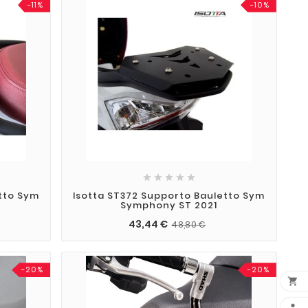
-11%
-10%





tto Sym
Isotta ST372 Supporto Bauletto Sym
Symphony ST 2021
43,44 €
48,80 €
-20%
-20%

