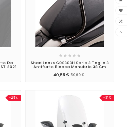








rto Da
Shad Locks C0S303H Serie 3 Taglia 3
ST 2021
Antifurto Blocca Manubrio 38 Cm
40,55 €
50,69 €
-25%
-31%