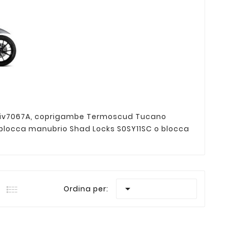
 Giv7067A, coprigambe Termoscud Tucano
o blocca manubrio Shad Locks S0SY11SC o blocca

Ordina per: