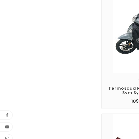
Termoscud 
Sym S
109