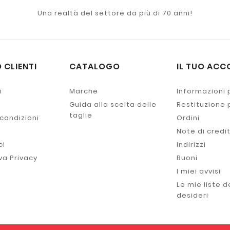
Una realtà del settore da più di 70 anni!
 CLIENTI
CATALOGO
IL TUO ACC
i
Marche
Informazioni 
Guida alla scelta delle
Restituzione
taglie
 condizioni
Ordini
Note di credi
ci
Indirizzi
va Privacy
Buoni
I miei avvisi
Le mie liste d
desideri