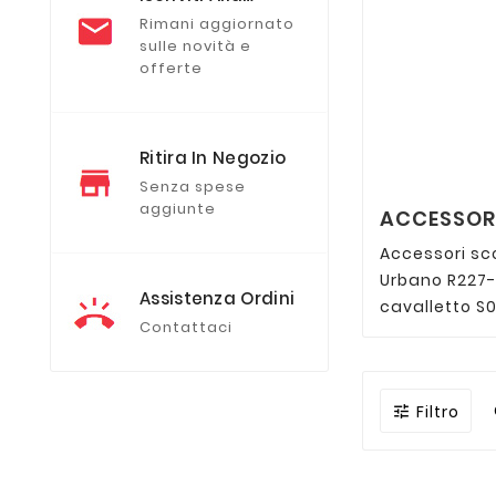
Newsletter
Rimani aggiornato
sulle novità e
offerte
Ritira In Negozio
Senza spese
aggiunte
ACCESSORI
Accessori s
Urbano R227-
Assistenza Ordini
cavalletto S0
Contattaci
Filtro
