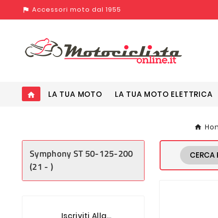
Accessori moto dal 1955
assistant_photo
LA TUA MOTO
LA TUA MOTO ELETTRICA
home
Ho
Symphony ST 50-125-200
CERCA 
(21 - )
Iscriviti Alla