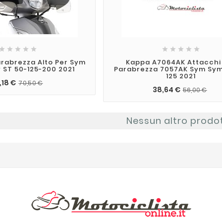










arabrezza Alto Per Sym
Kappa A7064AK Attacchi
ST 50-125-200 2021
Parabrezza 7057AK Sym Sy
125 2021
,18 €
70,50 €
38,64 €
56,00 €
Nessun altro prodo