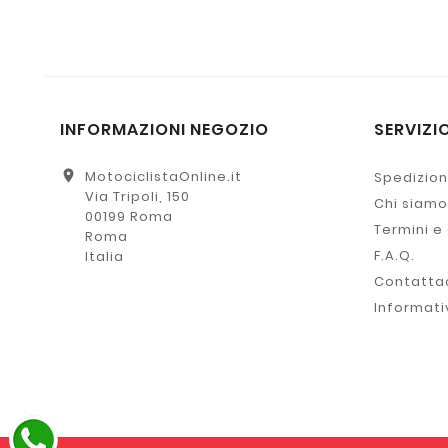
INFORMAZIONI NEGOZIO
SERVIZIO
location_on
MotociclistaOnline.it
Spedizion
Via Tripoli, 150
Chi siamo
00199 Roma
Termini e
Roma
F.A.Q.
Italia
Contatta
Informati