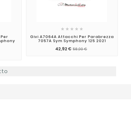





 Per
Givi A7064A Attacchi Per Parabrezza
mphony
7057A Sym Symphony 125 2021
42,92 €
58,00 €
tto