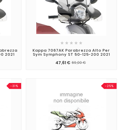





rabrezza
Kappa 7067AK Parabrezza Alto Per
0 2021
Sym Symphony ST 50-125-200 2021
47,61 €
69,00 €
-31%
-25%