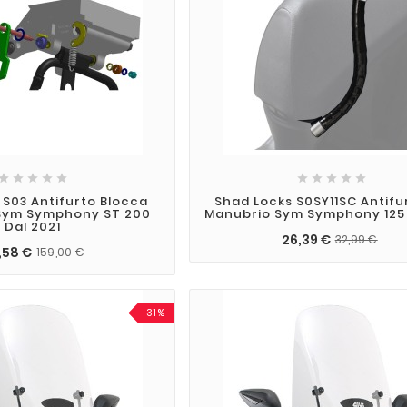










S03 Antifurto Blocca
Shad Locks S0SY11SC Antifu
 Sym Symphony ST 200
Manubrio Sym Symphony 125 
Dal 2021
26,39 €
32,99 €
,58 €
159,00 €
-31%