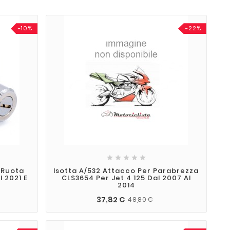
-10%
-22%





 Ruota
Isotta A/532 Attacco Per Parabrezza
 2021 E
CLS3654 Per Jet 4 125 Dal 2007 Al
2014
37,82 €
48,80 €