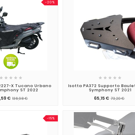
-20%










R227-X Tucano Urbano
Isotta PA372 Supporto Baule
ymphony ST 2022
Symphony ST 2021
,59 €
65,15 €
136,98 €
73,20 €
-15%