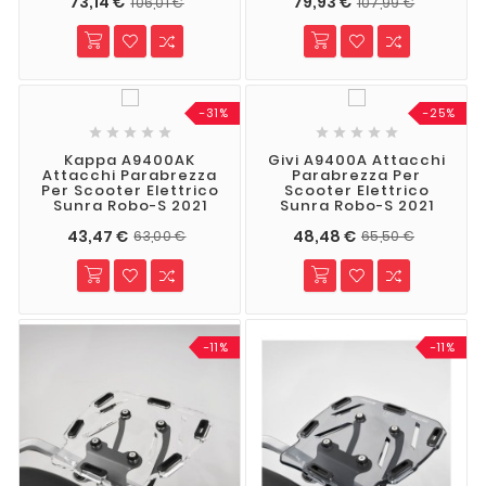
73,14 €
79,93 €
106,01 €
107,99 €
-31%
-25%










Kappa A9400AK
Givi A9400A Attacchi
Attacchi Parabrezza
Parabrezza Per
Per Scooter Elettrico
Scooter Elettrico
Sunra Robo-S 2021
Sunra Robo-S 2021
43,47 €
48,48 €
63,00 €
65,50 €
-11%
-11%