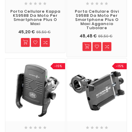










Porta Cellulare Kappa
Porta Cellulare Givi
KS958B Da Moto Per
S958B Da Moto Per
Smartphone Plus O
Smartphone Plus O
Maxi
Maxi Aggancio
Tubolare
45,20 €
65,50 €
48,48 €
65,50 €
-15%
-15%









