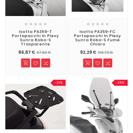










Isotta PA359-T
Isotta PA359-FC
Portapacchi In Plexy
Portapacchi In Plexy
Sunra Robo-S
Sunra Robo-S Fumé
Trasparente
Chiaro
86,87 €
92,29 €
97,60 €
103,70 €
-21%
-25%