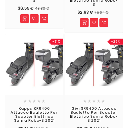
S
Elettrico Sunra Robo-
S
38,55 €
48,80 €
62,63 €
75,64 €
-31%
-25%










Kappa KR9400
Givi SR9400 Attacco
Attacco Bauletto Per
Bauletto Per Scooter
Scooter Elettrico
Elettrico Sunra Robo-
Sunra Robo-S 2021
S 2021