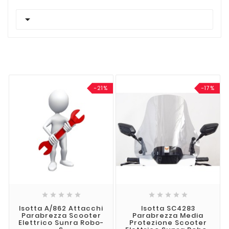

-21%
-17%










Isotta A/862 Attacchi
Isotta SC4283
Parabrezza Scooter
Parabrezza Media
Elettrico Sunra Robo-
Protezione Scooter