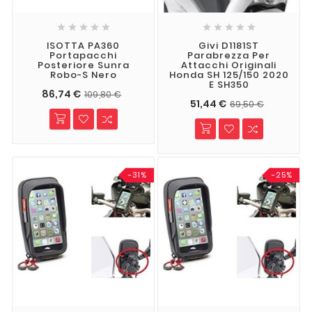










ISOTTA PA360
Givi D1181ST
Portapacchi
Parabrezza Per
Posteriore Sunra
Attacchi Originali
Robo-S Nero
Honda SH 125/150 2020
E SH350
86,74 €
109,80 €
51,44 €
69,50 €
-31%
-25%