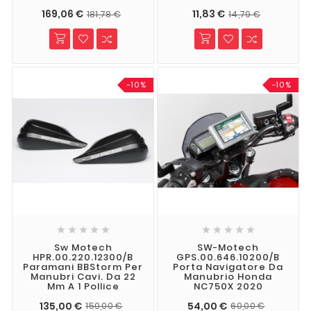
169,06 €
11,83 €
181,78 €
14,79 €
-10%
-10%










Sw Motech
SW-Motech
HPR.00.220.12300/B
GPS.00.646.10200/B
Paramani BBStorm Per
Porta Navigatore Da
Manubri Cavi. Da 22
Manubrio Honda
Mm A 1 Pollice
NC750X 2020
135,00 €
54,00 €
150,00 €
60,00 €