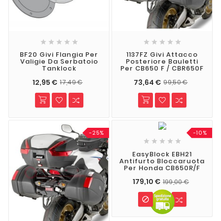










BF20 Givi Flangia Per
1137FZ Givi Attacco
Valigie Da Serbatoio
Posteriore Bauletti
Tanklock
Per CB650 F / CBR650F
12,95 €
73,64 €
17,49 €
99,50 €
-25%
-10%





EasyBlock EBH21
Antifurto Bloccaruota
Per Honda CB650R/F
179,10 €
199,00 €
