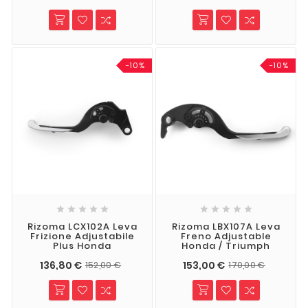
-10%
-10%










Rizoma LCX102A Leva
Rizoma LBX107A Leva
Frizione Adjustabile
Freno Adjustable
Plus Honda
Honda / Triumph
136,80 €
153,00 €
152,00 €
170,00 €