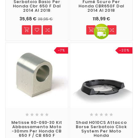
Serbatoio Basic Per
Fumé Scuro Per
Honda Cbr 650 F Dal
Honda CBR650F Dal
2014 Al 2018
2014 Al 2018
35,68 €
118,99 €
38,95 €
-7%
-20%










Metisse 60-093-30 Kit
Shad H010CS Attacco
Abbassamento Moto
Borse Serbatoio Click
-30mm Per Honda CB
System Per Moto
650 F / CB 650 F
Honda