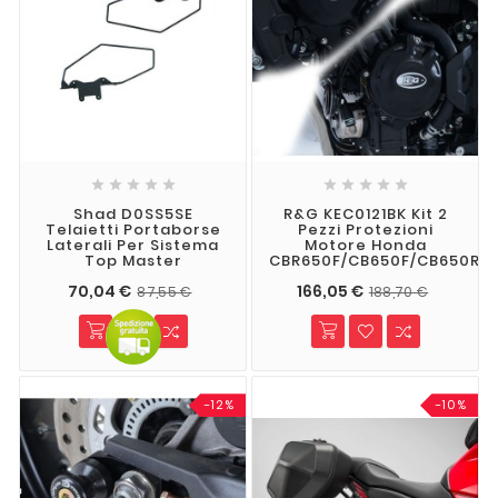










Shad D0SS5SE
R&G KEC0121BK Kit 2
Telaietti Portaborse
Pezzi Protezioni
Laterali Per Sistema
Motore Honda
Top Master
CBR650F/CB650F/CB650R/
70,04 €
166,05 €
87,55 €
188,70 €
-12%
-10%