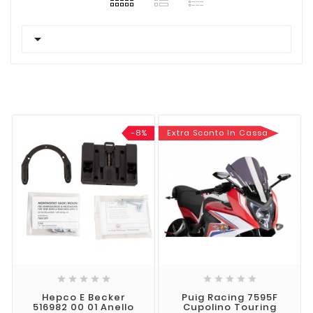

-8%
Extra Sconto In Cassa










Hepco E Becker
Puig Racing 7595F
516982 00 01 Anello
Cupolino Touring