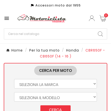
Accessori moto dal 1955
assistant_photo
0

Home
Per la tua moto
Honda
CBR650F -
CB650F (14 - 16 )
CERCA PER MOTO
CERCA