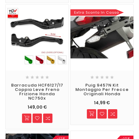
Extra Sconto In Cassa










Barracuda HCF6127/17
Puig 9457N Kit
Coppia Leve Freno
Montaggio Per Frecce
Frizione Honda
Originali Honda
NC750x
14,99 €
149,00 €
-12%
-10%