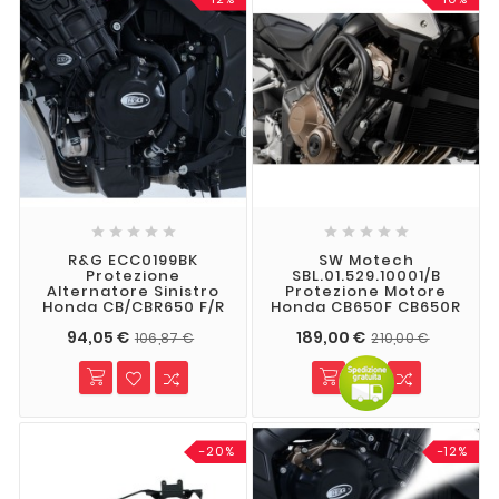










R&G ECC0199BK
SW Motech
Protezione
SBL.01.529.10001/B
Alternatore Sinistro
Protezione Motore
Honda CB/CBR650 F/R
Honda CB650F CB650R
94,05 €
189,00 €
106,87 €
210,00 €
-20%
-12%