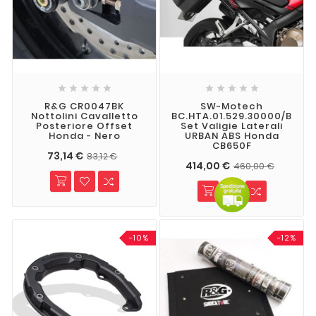










R&G CR0047BK
SW-Motech
Nottolini Cavalletto
BC.HTA.01.529.30000/B
Posteriore Offset
Set Valigie Laterali
Honda - Nero
URBAN ABS Honda
CB650F
73,14 €
83,12 €
414,00 €
460,00 €
-10%
-12%