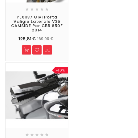





PLX1137 Givi Porta
Valigie Laterale V35
CAMSIDE Per CBR 650F
2014
125,81 €
169,99 €
-10%




