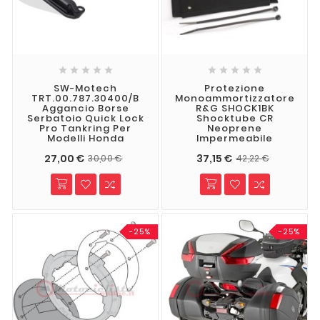










SW-Motech
Protezione
TRT.00.787.30400/B
Monoammortizzatore
Aggancio Borse
R&G SHOCK1BK
Serbatoio Quick Lock
Shocktube CR
Pro Tankring Per
Neoprene
Modelli Honda
Impermeabile
27,00 €
37,15 €
30,00 €
42,22 €
-25%
-25%