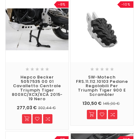
-8%
-10%










Hepco Becker
SW-Motech
5057535 00 01
FRS.11.112.10103 Pedane
Cavalletto Centrale
Regolabili Per
Triumph Tiger
Triumph Tiger 900 E
800XC/XCX/XCA 2015-
Scrambler
19 Nero
130,50 €
145,00 €
277,03 €
302,44 €