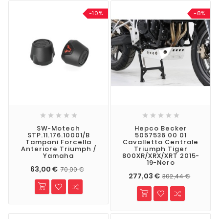
-10%
-8%










SW-Motech
Hepco Becker
STP.11.176.10001/B
5057536 00 01
Tamponi Forcella
Cavalletto Centrale
Anteriore Triumph /
Triumph Tiger
Yamaha
800XR/XRX/XRT 2015-
19-Nero
63,00 €
70,00 €
277,03 €
302,44 €