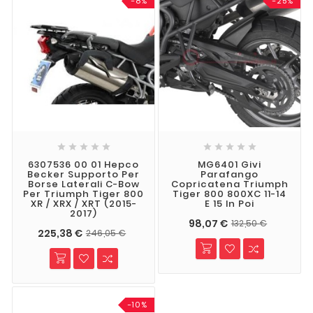
-8%
-25%










6307536 00 01 Hepco
MG6401 Givi
Becker Supporto Per
Parafango
Borse Laterali C-Bow
Copricatena Triumph
Per Triumph Tiger 800
Tiger 800 800XC 11-14
XR / XRX / XRT (2015-
E 15 In Poi
2017)
98,07 €
132,50 €
225,38 €
246,05 €
-10%