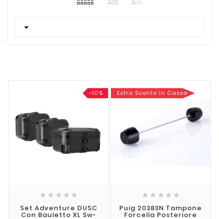

-10%
Extra Sconto In Cassa










Set Adventure DUSC
Puig 20383N Tampone
Con Bauletto XL Sw-
Forcella Posteriore