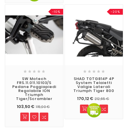
-10%
-20%










SW Motech
SHAD T0TG814P 4P
FRS.11.011.10103/S
System Telaietti
Pedane Poggiapiedi
Valigie Laterali
Regolabile ION
Triumph Tiger 800
Triumph
170,12 €
Tiger/Scrambler
212,65 €
103,50 €
115,00 €