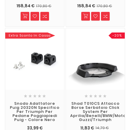
158,84 €
158,84 €
170,80 €
170,80 €
Extra Sconto In Cassa
-20%










Snodo Adattatore
Shad T010CS Attacco
Puig 20320N Specifico
Borse Serbatoio Click
Per Triumph Per
System Per
Pedane Poggiapiedi
Aprilia/Benelli/BMW/Moto
Puig - Colore Nero
Guzzi/Triumph
33,99 €
11,83 €
14,79 €