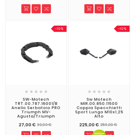
-10%
-10%










SW-Motech
Sw Motech
TRT.00.787.16001/B
MIR.00.850.11500
Anello Serbatoio PRO
Coppia Specchietti
Triumph MV-
Sport Lungo M10x1,25
Agusta/Triumph
Alto
27,00 €
225,00 €
30,00 €
250,00 €