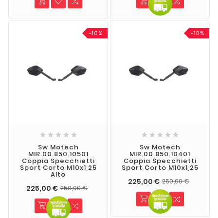
-10%
-10%










Sw Motech
Sw Motech
MIR.00.850.10501
MIR.00.850.10401
Coppia Specchietti
Coppia Specchietti
Sport Corto M10x1,25
Sport Corto M10x1,25
Alto
225,00 €
250,00 €
225,00 €
250,00 €