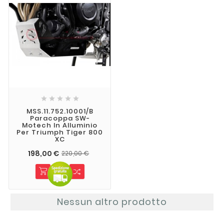





MSS.11.752.10001/B
Paracoppa SW-
Motech In Alluminio
Per Triumph Tiger 800
XC
198,00 €
220,00 €
Nessun altro prodotto