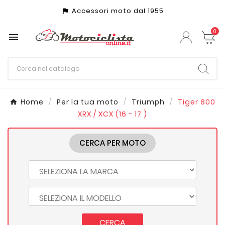
Accessori moto dal 1955
assistant_photo
0

Home
Per la tua moto
Triumph
Tiger 800
XRX / XCX (16 - 17 )
CERCA PER MOTO
CERCA