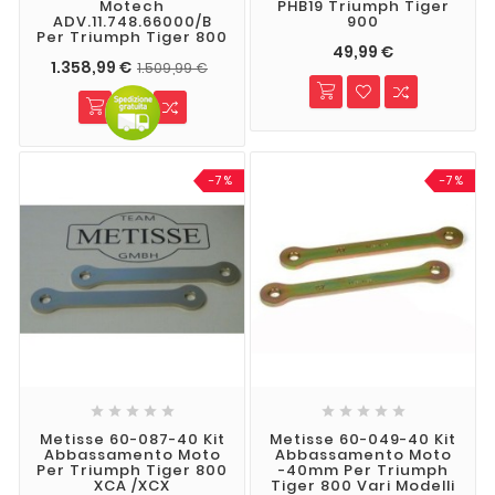
Motech
PHB19 Triumph Tiger
ADV.11.748.66000/B
900
Per Triumph Tiger 800
49,99 €
1.358,99 €
1.509,99 €
-7%
-7%










Metisse 60-087-40 Kit
Metisse 60-049-40 Kit
Abbassamento Moto
Abbassamento Moto
Per Triumph Tiger 800
-40mm Per Triumph
XCA /XCX
Tiger 800 Vari Modelli