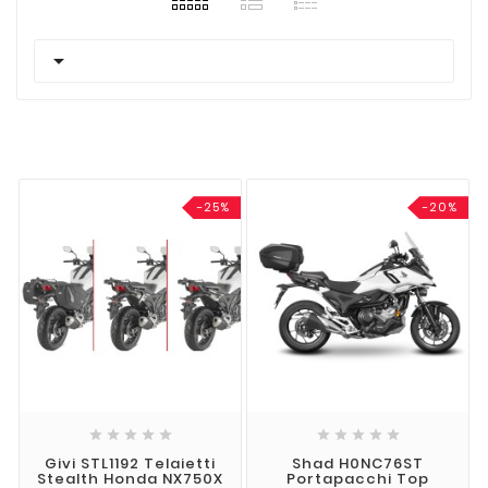

-25%
-20%










Givi STL1192 Telaietti
Shad H0NC76ST
Stealth Honda NX750X
Portapacchi Top