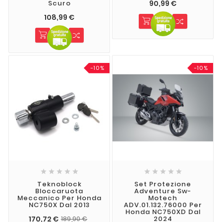
90,99 €
Scuro
108,99 €
-10%
-10%










Teknoblock
Set Protezione
Bloccaruota
Adventure Sw-
Meccanico Per Honda
Motech
NC750X Dal 2013
ADV.01.132.76000 Per
Honda NC750XD Dal
170,72 €
2024
189,90 €