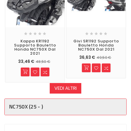










Kappa KR1192
Givi SR1192 Supporto
Supporto Bauletto
Bauletto Honda
Honda NC750X Dal
NC750X Dal 2021
2021
36,63 €
49,50 €
33,46 €
48,50 €
VEDI ALTRI
NC750X (25 - )