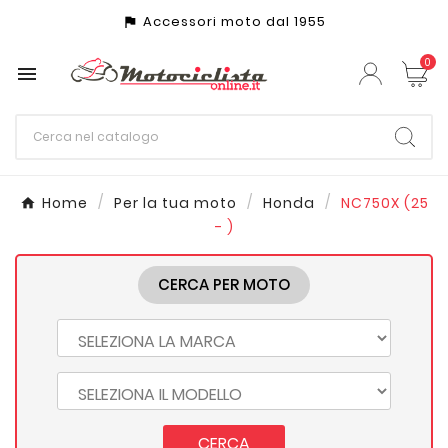
Accessori moto dal 1955
assistant_photo
0

Home
Per la tua moto
Honda
NC750X (25
- )
CERCA PER MOTO
CERCA