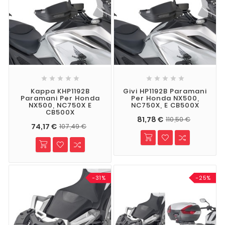










Kappa KHP1192B
Givi HP1192B Paramani
Paramani Per Honda
Per Honda NX500,
NX500, NC750X E
NC750X, E CB500X
CB500X
81,78 €
110,50 €
74,17 €
107,49 €
-31%
-25%