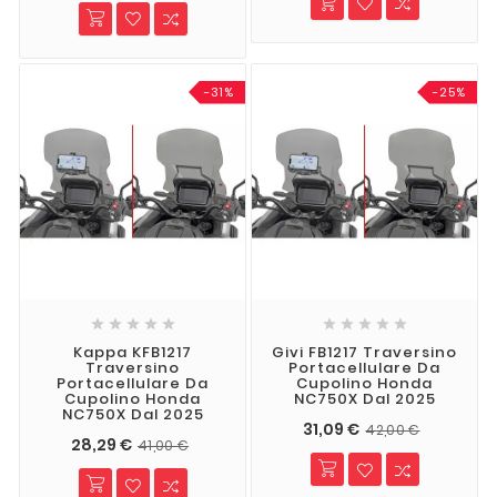
-31%
-25%










Kappa KFB1217
Givi FB1217 Traversino
Traversino
Portacellulare Da
Portacellulare Da
Cupolino Honda
Cupolino Honda
NC750X Dal 2025
NC750X Dal 2025
31,09 €
42,00 €
28,29 €
41,00 €