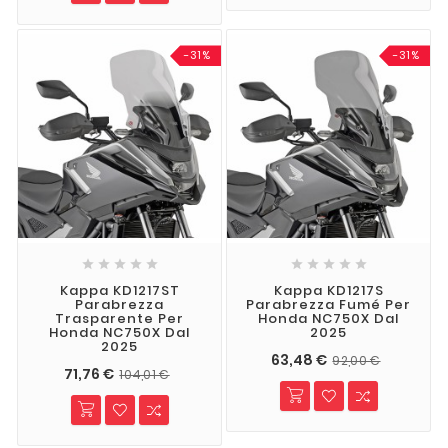
-31%
-31%










Kappa KD1217ST
Kappa KD1217S
Parabrezza
Parabrezza Fumé Per
Trasparente Per
Honda NC750X Dal
Honda NC750X Dal
2025
2025
63,48 €
92,00 €
71,76 €
104,01 €