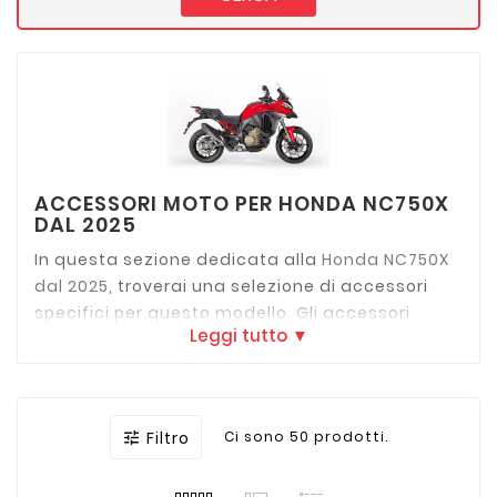
ACCESSORI MOTO PER HONDA NC750X
DAL 2025
In questa sezione dedicata alla
Honda NC750X
dal 2025
, troverai una selezione di accessori
specifici per questo modello.
Gli accessori
Leggi tutto ▼
disponibili includono valigie laterali, bauletti,
parabrezza, protezioni e molto altro, pensati
per migliorare il comfort e la funzionalità della
tua moto.
Tra i marchi principali presenti: GIVI,
Filtro
Ci sono 50 prodotti.

SHAD, SW-Motech, Puig e Hepco & Becker.