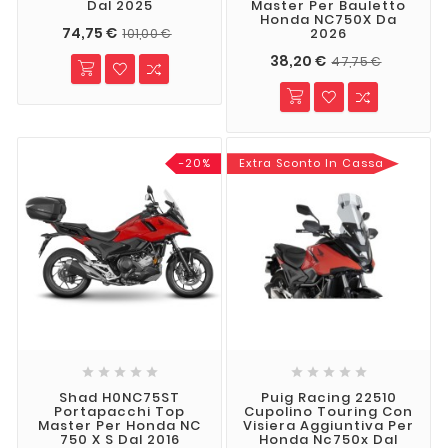
Dal 2025
Master Per Bauletto
Honda NC750X Da
74,75 €
2026
101,00 €
38,20 €
47,75 €
-20%
Extra Sconto In Cassa










Shad H0NC75ST
Puig Racing 22510
Portapacchi Top
Cupolino Touring Con
Master Per Honda NC
Visiera Aggiuntiva Per
750 X S Dal 2016
Honda Nc750x Dal