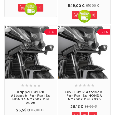
549,00 €
610,00 €
-31%
-25%










Kappa LS1217K
Givi LS1217 Attacchi
Attacchi Per Fari Su
Per Fari Su HONDA
HONDA NC750X Dal
NC750X Dal 2025
2025
28,13 €
38,00 €
25,53 €
37,00 €