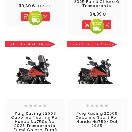
2025 Fumé Chiaro O
90,60 €
Trasparente
113,25 €
164,99 €
Extra Sconto In Cassa
Extra Sconto In Cassa










Puig Racing 22508
Puig Racing 22509
Cupolino Touring Per
Cupolino Sport Per
Honda Nc750x Dal
Honda Nc750x Dal
2025 Trasparente,
2025
Fumé Chiaro, Fumé