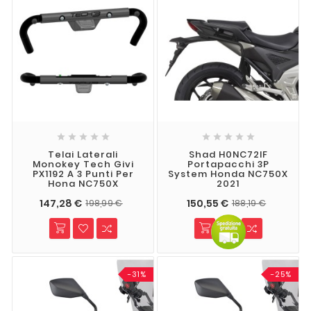










Telai Laterali
Shad H0NC72IF
Monokey Tech Givi
Portapacchi 3P
PX1192 A 3 Punti Per
System Honda NC750X
Hona NC750X
2021
147,28 €
150,55 €
198,99 €
188,19 €
-31%
-25%