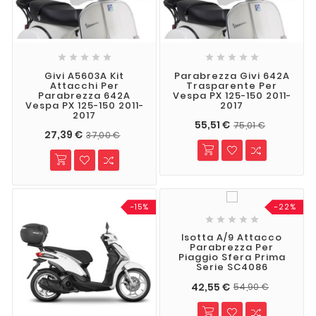










Givi A5603A Kit
Parabrezza Givi 642A
Attacchi Per
Trasparente Per
Parabrezza 642A
Vespa PX 125-150 2011-
Vespa PX 125-150 2011-
2017
2017
55,51 €
75,01 €
27,39 €
37,00 €
-15%
-22%





Isotta A/9 Attacco
Parabrezza Per
Piaggio Sfera Prima
Serie SC4086
42,55 €
54,90 €