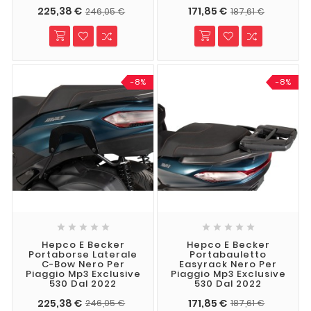
225,38 €
171,85 €
246,05 €
187,61 €
-8%
-8%










Hepco E Becker
Hepco E Becker
Portaborse Laterale
Portabauletto
C-Bow Nero Per
Easyrack Nero Per
Piaggio Mp3 Exclusive
Piaggio Mp3 Exclusive
530 Dal 2022
530 Dal 2022
225,38 €
171,85 €
246,05 €
187,61 €