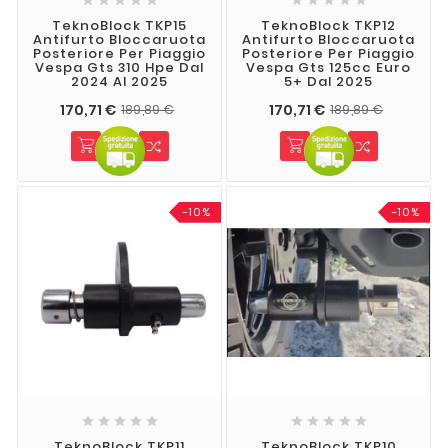
TeknoBlock TKP15
TeknoBlock TKP12
Antifurto Bloccaruota
Antifurto Bloccaruota
Posteriore Per Piaggio
Posteriore Per Piaggio
Vespa Gts 310 Hpe Dal
Vespa Gts 125cc Euro
2024 Al 2025
5+ Dal 2025
170,71 €
170,71 €
189,89 €
189,89 €
-10%
-10%










TeknoBlock TKP11
TeknoBlock TKP10