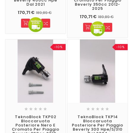
Beverly 400cc Hpe
Cromato Per Piaggio
Dal 2021
Beverly 350cc 2012-
2025
170,71 €
189,89 €
170,71 €
189,89 €
-10%
-10%










TeknoBlock TKP02
TeknoBlock TKP14
Bloccaruota
Bloccaruota
Posteriore Nero E
Posteriore Per Piaggio
Cromato Per Piaggio
Beverly 300 Hpe/s/310