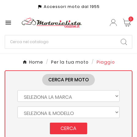
Accessori moto dal 1955
assistant_photo
0

Home
Per la tua moto
Piaggio
CERCA PER MOTO
CERCA