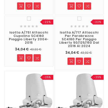
-22%
-22%










Isotta A/751 Attacchi
Isotta A/717 Attacchi
Cupolino SC4160
Per Parabrezza
Piaggio Liberty 2004-
SC4160 Per Piaggio
2015
Liberty 50/125/150 Dal
2016 Al 2024
34,04 €
43,92 €
34,04 €
43,92 €
-25%
-25%