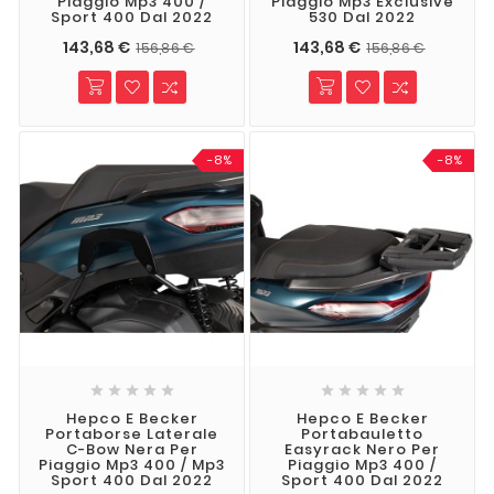
Piaggio Mp3 400 /
Piaggio Mp3 Exclusive
Sport 400 Dal 2022
530 Dal 2022
143,68 €
143,68 €
156,86 €
156,86 €
-8%
-8%










Hepco E Becker
Hepco E Becker
Portaborse Laterale
Portabauletto
C-Bow Nera Per
Easyrack Nero Per
Piaggio Mp3 400 / Mp3
Piaggio Mp3 400 /
Sport 400 Dal 2022
Sport 400 Dal 2022