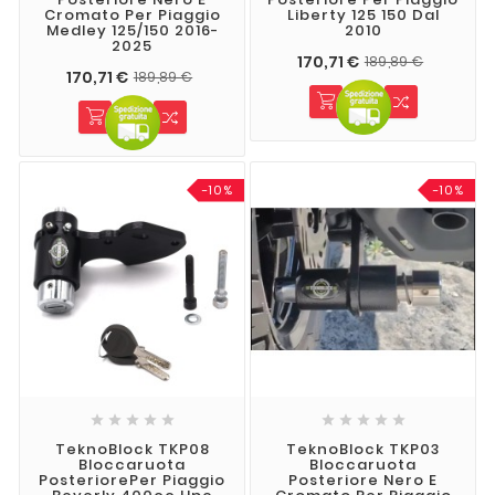
Cromato Per Piaggio
Liberty 125 150 Dal
Medley 125/150 2016-
2010
2025
170,71 €
189,89 €
170,71 €
189,89 €
-10%
-10%










TeknoBlock TKP08
TeknoBlock TKP03
Bloccaruota
Bloccaruota
PosteriorePer Piaggio
Posteriore Nero E