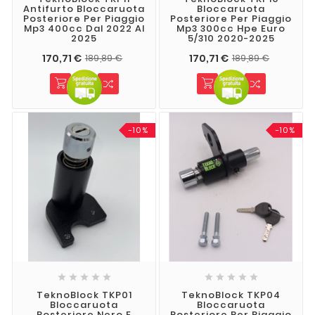
Antifurto Bloccaruota
Bloccaruota
Posteriore Per Piaggio
Posteriore Per Piaggio
Mp3 400cc Dal 2022 Al
Mp3 300cc Hpe Euro
2025
5/310 2020-2025
170,71 €
170,71 €
189,89 €
189,89 €
-10%
-10%










TeknoBlock TKP01
TeknoBlock TKP04
Bloccaruota
Bloccaruota
Posteriore Nero E
Posteriore Per Piaggio