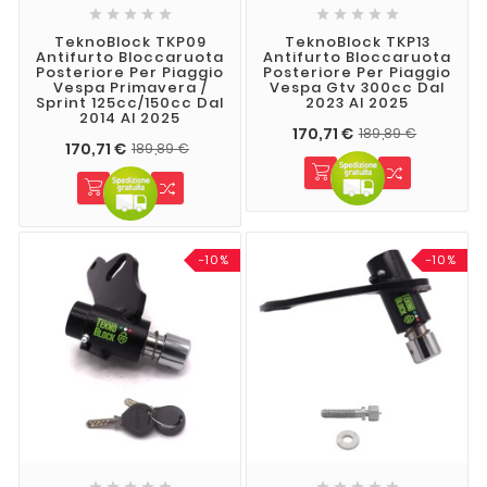










TeknoBlock TKP09
TeknoBlock TKP13
Antifurto Bloccaruota
Antifurto Bloccaruota
Posteriore Per Piaggio
Posteriore Per Piaggio
Vespa Primavera /
Vespa Gtv 300cc Dal
Sprint 125cc/150cc Dal
2023 Al 2025
2014 Al 2025
170,71 €
189,89 €
170,71 €
189,89 €
-10%
-10%









