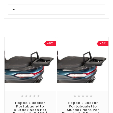

-8%
-8%










Hepco E Becker
Hepco E Becker
Portabauletto
Portabauletto
Alurack Nero Per
Alurack Nero Per