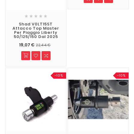





Shad V0LT15ST
Attacco Top Master
Per Piaggio Liberty
50/125/150 Dal 2025
19,07 €
22,44 €
-10%
-10%