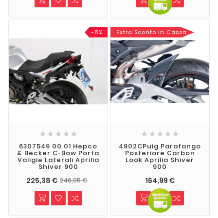
-8%
Extra Sconto In Cassa










6307549 00 01 Hepco
4902CPuig Parafango
& Becker C-Bow Porta
Posteriore Carbon
Valigie Laterali Aprilia
Look Aprilia Shiver
Shiver 900
900
225,38 €
164,99 €
246,05 €