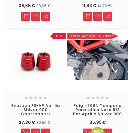
35,68 €
11,83 €
38,95 €
14,79 €
-10%
Extra Sconto In Cassa










Evotech FS-AP Aprilia
Puig 4706N Tampone
Shiver 900
Paratelaio Nero R12
Contrappesi
Per Aprilia Shiver 900
27,30 €
85,99 €
30,50 €