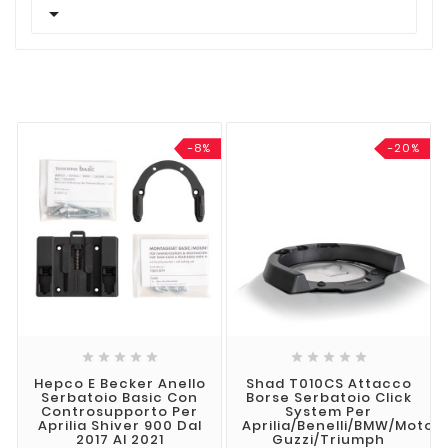

-8%
-20%










Hepco E Becker Anello
Shad T010CS Attacco
Serbatoio Basic Con
Borse Serbatoio Click
Controsupporto Per
System Per
Aprilia Shiver 900 Dal
Aprilia/Benelli/BMW/Moto
2017 Al 2021
Guzzi/Triumph