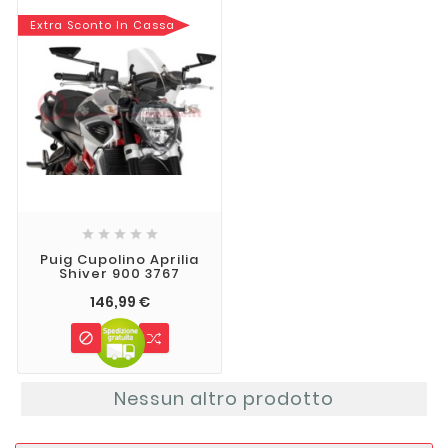
Extra Sconto In Cassa





Puig Cupolino Aprilia
Shiver 900 3767
146,99 €

Nessun altro prodotto