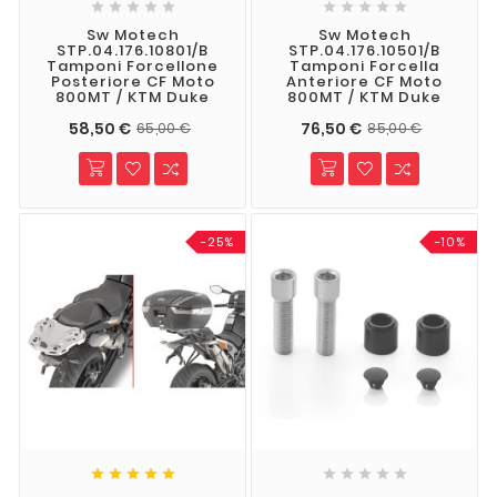










Sw Motech
Sw Motech
STP.04.176.10801/B
STP.04.176.10501/B
Tamponi Forcellone
Tamponi Forcella
Posteriore CF Moto
Anteriore CF Moto
800MT / KTM Duke
800MT / KTM Duke
58,50 €
76,50 €
65,00 €
85,00 €
-25%
-10%









