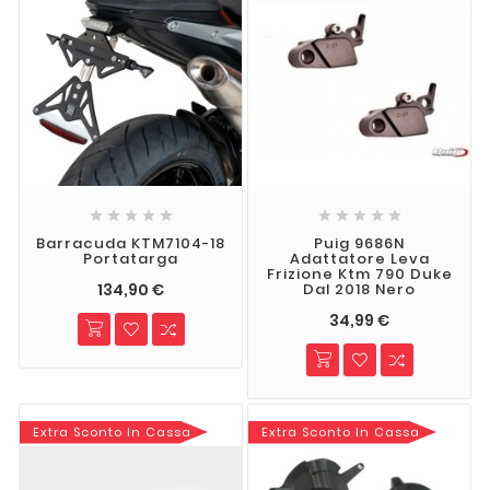










Barracuda KTM7104-18
Puig 9686N
Portatarga
Adattatore Leva
Frizione Ktm 790 Duke
134,90 €
Dal 2018 Nero
34,99 €
Extra Sconto In Cassa
Extra Sconto In Cassa