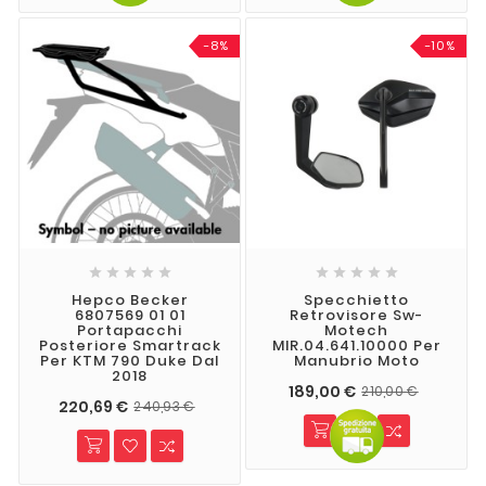
-8%
-10%










Hepco Becker
Specchietto
6807569 01 01
Retrovisore Sw-
Portapacchi
Motech
Posteriore Smartrack
MIR.04.641.10000 Per
Per KTM 790 Duke Dal
Manubrio Moto
2018
189,00 €
210,00 €
220,69 €
240,93 €