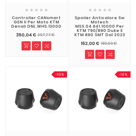










Controller CANsmart
Spoiler Anticalore Sw
GEN II Per Moto KTM
Motech
Denali DNL.WHS.13000
MSS.04.641.10000 Per
KTM 790/890 Duke E
350,04 €
KTM 890 SMT Dal 2023
397,77 €
162,00 €
180,00 €
-10%
-10%