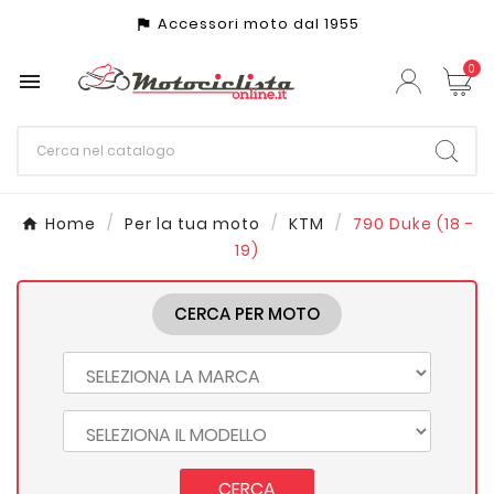
Accessori moto dal 1955
assistant_photo
0

Home
Per la tua moto
KTM
790 Duke (18 -
19)
CERCA PER MOTO
CERCA