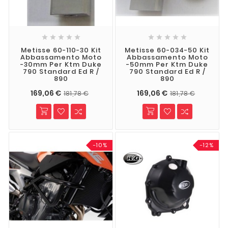










Metisse 60-110-30 Kit
Metisse 60-034-50 Kit
Abbassamento Moto
Abbassamento Moto
-30mm Per Ktm Duke
-50mm Per Ktm Duke
790 Standard Ed R /
790 Standard Ed R /
890
890
169,06 €
169,06 €
181,78 €
181,78 €
-10%
-12%