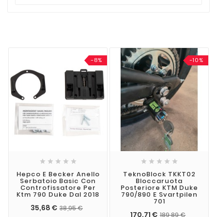
-8%
-10%










Hepco E Becker Anello
TeknoBlock TKKT02
Serbatoio Basic Con
Bloccaruota
Controfissatore Per
Posteriore KTM Duke
Ktm 790 Duke Dal 2018
790/890 E Svartpilen
701
35,68 €
38,95 €
170,71 €
189,89 €