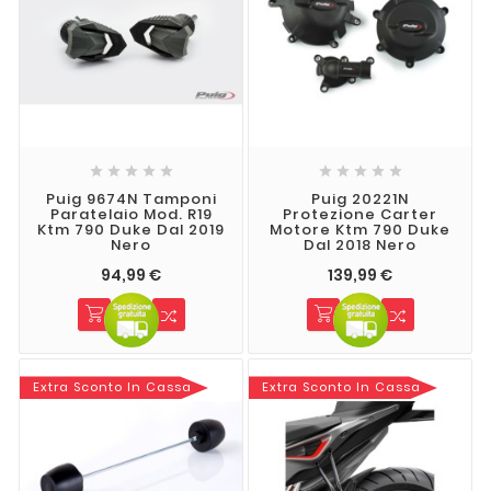










Puig 9674N Tamponi
Puig 20221N
Paratelaio Mod. R19
Protezione Carter
Ktm 790 Duke Dal 2019
Motore Ktm 790 Duke
Nero
Dal 2018 Nero
94,99 €
139,99 €
Extra Sconto In Cassa
Extra Sconto In Cassa