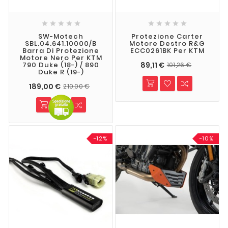










SW-Motech
Protezione Carter
SBL.04.641.10000/B
Motore Destro R&G
Barra Di Protezione
ECC0261BK Per KTM
Motore Nero Per KTM
89,11 €
790 Duke (18-) / 890
101,26 €
Duke R (19-)
189,00 €
210,00 €
-12%
-10%