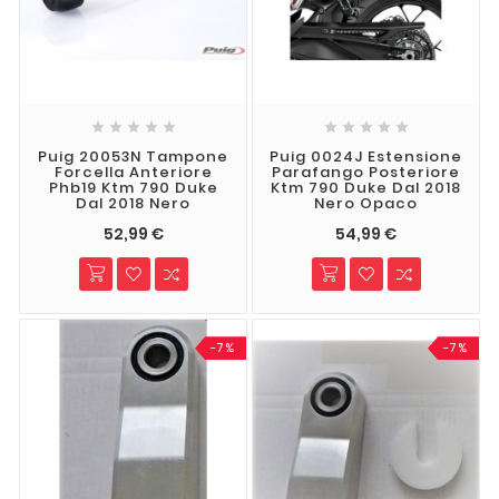










Puig 20053N Tampone
Puig 0024J Estensione
Forcella Anteriore
Parafango Posteriore
Phb19 Ktm 790 Duke
Ktm 790 Duke Dal 2018
Dal 2018 Nero
Nero Opaco
52,99 €
54,99 €
-7%
-7%