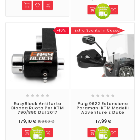
-10%
Extra Sconto In Cassa










EasyBlock Antifurto
Puig 9622 Estensione
Blocca Ruota Per KTM
Paramani KTM Modelli
790/890 Dal 2017
Adventure E Duke
179,10 €
117,99 €
199,00 €