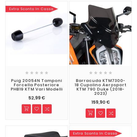
Extra Sconto In Cassa










Puig 20054N Tamponi
Barracuda KTM7300-
Forcella Posteriore
18 Cupolino Aerosport
PHB19 KTM Vari Modelli
KTM 790 Duke (2018-
2023)
52,99 €
159,90 €
Extra Sconto In Cassa