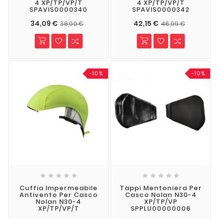
4 XP/TP/VP/T
4 XP/TP/VP/T
SPAVIS0000340
SPAVIS0000342
34,09 €
42,15 €
38,00 €
46,99 €
-10%
-10%










Cuffia Impermeabile
Tappi Mentoniera Per
Antivento Per Casco
Casco Nolan N30-4
Nolan N30-4
XP/TP/VP
XP/TP/VP/T
SPPLU00000006