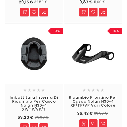
29,15 €
9,87 €
32,50 €
11,00 €
-10%
-10%










Imbottitura Interna Di
Ricambio Frontino Per
Ricambio Per Casco
Casco Nolan N30-4
Nolan N30-4
XP/TP/VP Vari Colore
XP/TP/VP/T
35,43 €
39,50 €
59,20 €
66,00 €