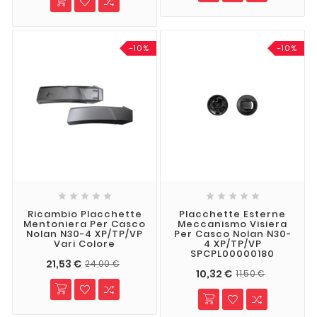
-10%
-10%










Ricambio Placchette
Placchette Esterne
Mentoniera Per Casco
Meccanismo Visiera
Nolan N30-4 XP/TP/VP
Per Casco Nolan N30-
Vari Colore
4 XP/TP/VP
SPCPL00000180
21,53 €
24,00 €
10,32 €
11,50 €