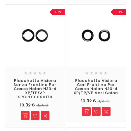
-10%
-10%










Placchette Visiera
Placchette Visiera
Senza Frontino Per
Con Frontino Per
Casco Nolan N30-4
Casco Nolan N30-4
XP/TP/VP
XP/TP/VP Vari Colori
SPCPL00000179
10,32 €
11,50 €
10,32 €
11,50 €