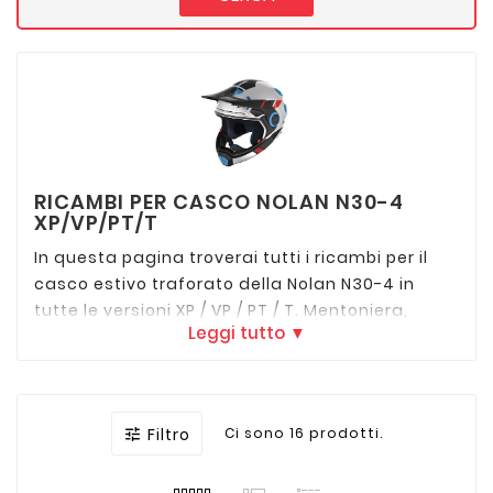
RICAMBI PER CASCO NOLAN N30-4
XP/VP/PT/T
In questa pagina troverai tutti i ricambi per il
casco estivo traforato della Nolan N30-4 in
tutte le versioni XP / VP / PT / T. Mentoniera,
Leggi tutto ▼
visiera, meccanismi visiera, imbottitura interna,
frontino e rain cover. Scopri come riparare o
ripristinare il tuo casco come nuovo.
Filtro
Ci sono 16 prodotti.
