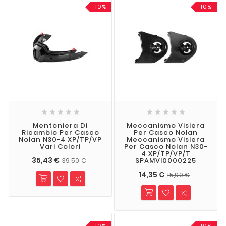
-10%
-10%










Mentoniera Di
Meccanismo Visiera
Ricambio Per Casco
Per Casco Nolan
Nolan N30-4 XP/TP/VP
Meccanismo Visiera
Vari Colori
Per Casco Nolan N30-
4 XP/TP/VP/T
35,43 €
SPAMVI0000225
39,50 €
14,35 €
15,99 €