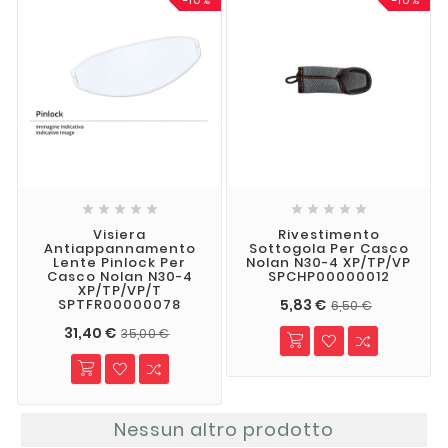
-10%
-10%










Visiera
Rivestimento
Antiappannamento
Sottogola Per Casco
Lente Pinlock Per
Nolan N30-4 XP/TP/VP
Casco Nolan N30-4
SPCHP00000012
XP/TP/VP/T
5,83 €
SPTFR00000078
6,50 €
31,40 €
35,00 €
Nessun altro prodotto