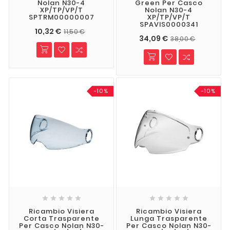
Nolan N30-4
Green Per Casco
XP/TP/VP/T
Nolan N30-4
SPTRM00000007
XP/TP/VP/T
SPAVIS0000341
10,32 €
11,50 €
34,09 €
38,00 €
-10%
-10%










Ricambio Visiera
Ricambio Visiera
Corta Trasparente
Lunga Trasparente
Per Casco Nolan N30-
Per Casco Nolan N30-