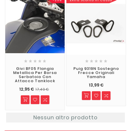
-25%
Extra Sconto In Cassa










Givi BF05 Flangia
Puig 9319N Sostegno
Metallica Per Borsa
Frecce Originali
Serbatoio Con
Yamaha
Attacco Tanklock
13,99 €
12,95 €
17,49 €
Nessun altro prodotto