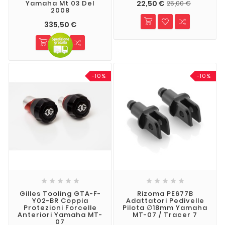
22,50 €
Yamaha Mt 03 Del
25,00 €
2008
335,50 €
-10%
-10%










Gilles Tooling GTA-F-
Rizoma PE677B
Y02-BR Coppia
Adattatori Pedivelle
Protezioni Forcelle
Pilota ∅18mm Yamaha
Anteriori Yamaha MT-
MT-07 / Tracer 7
07