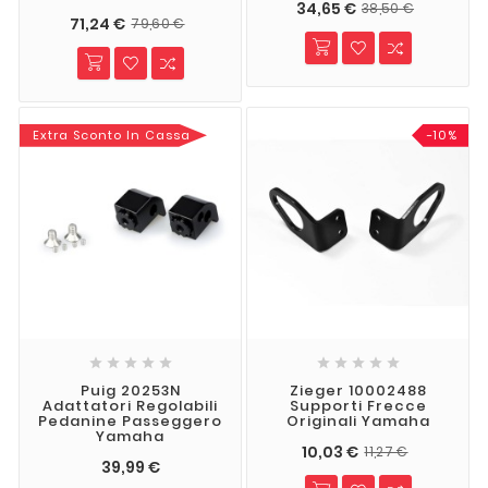
34,65 €
38,50 €
71,24 €
79,60 €
Extra Sconto In Cassa
-10%










Puig 20253N
Zieger 10002488
Adattatori Regolabili
Supporti Frecce
Pedanine Passeggero
Originali Yamaha
Yamaha
10,03 €
11,27 €
39,99 €