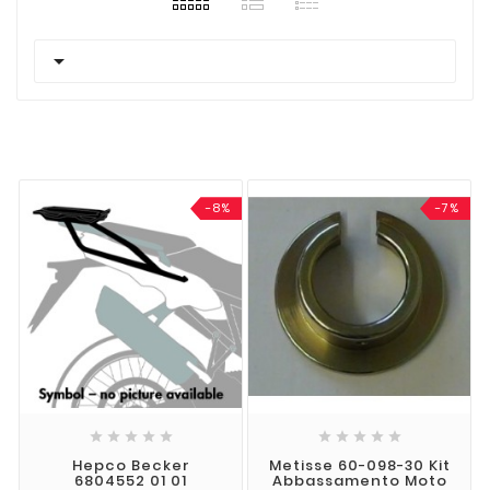

-8%
-7%










Hepco Becker
Metisse 60-098-30 Kit
6804552 01 01
Abbassamento Moto