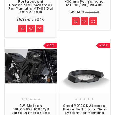
Portapacchi
-30mm Per Yamaha
Posteriore Smartrack
MT-03 / R3 / R3 ABS
Per Yamaha MT-03 Dal
158,84 €
2016 Al 2019
170,80 €
195,33 €
213,24 €
-10%
-20%










SW-Motech
Shad Y010CS Attacco
SBL.06.627.10002/B
Borse Serbatoio Click
Barra Di Protezione
System Per Yamaha