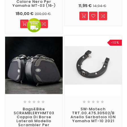
Colore Nero Per
11,95 €
Yamaha MT-03 (16-)
14,94 €
180,00 €
200,00 €
-10%










Bags&Bike
SW-Motech
SCRAMBLERYHMT03
TRT.00.475.30502/B
Coppia Di Borse
Anello Serbatoio ION
Laterali Modello
Yamaha MT-10 2021
Scrambler Per