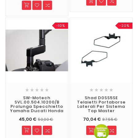
-10%
-20%










SW-Motech
Shad D0SS5SE
SVL.00.504.10200/B
Telaietti Portaborse
Prolunga Specchietto
Laterali Per Sistema
Yamaha Ducati Honda
Top Master
45,00 €
70,04 €
50,00 €
87,55 €