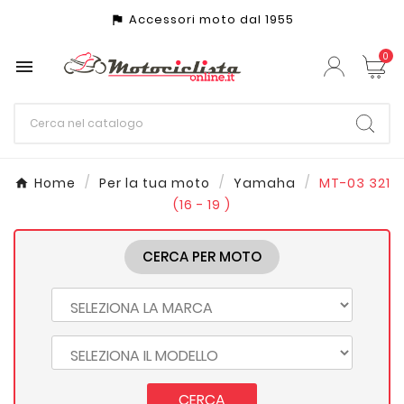
Accessori moto dal 1955
assistant_photo
0

Home
Per la tua moto
Yamaha
MT-03 321
(16 - 19 )
CERCA PER MOTO
CERCA