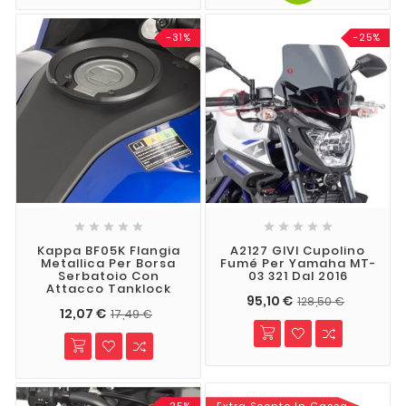
-31%
-25%










Kappa BF05K Flangia
A2127 GIVI Cupolino
Metallica Per Borsa
Fumé Per Yamaha MT-
Serbatoio Con
03 321 Dal 2016
Attacco Tanklock
95,10 €
128,50 €
12,07 €
17,49 €