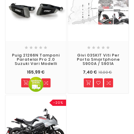










Puig 21266N Tamponi
Givi 03SKIT Viti Per
Paratelai Pro 2.0
Porta Smartphone
Suzuki Vari Modelli
S900A / S901A
165,99 €
7,40 €
10,00 €
-20%