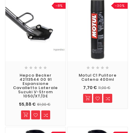
-8%
-30%










Hepco Becker
Motul C1 Pulitore
42113544 00 91
Catena 400ml
Espansione
7,70 €
Cavalletto Laterale
11,00 €
Suzuki V-Strom
1050/XT/DE
55,88 €
61,00 €