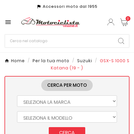
Accessori moto dal 1955
assistant_photo
0

Home
Per la tua moto
Suzuki
GSX-S 1000 S
Katana (19 - )
CERCA PER MOTO
CERCA