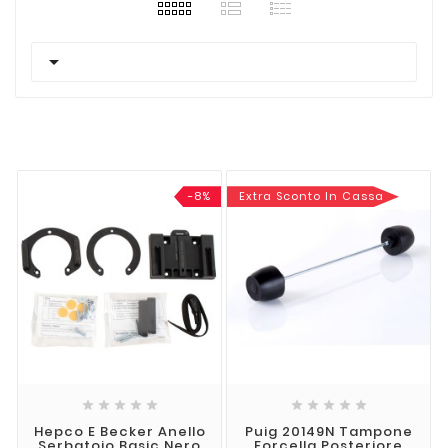

-8%
Extra Sconto In Cassa










Hepco E Becker Anello
Puig 20149N Tampone
Serbatoio Basic Nero
Forcella Posteriore