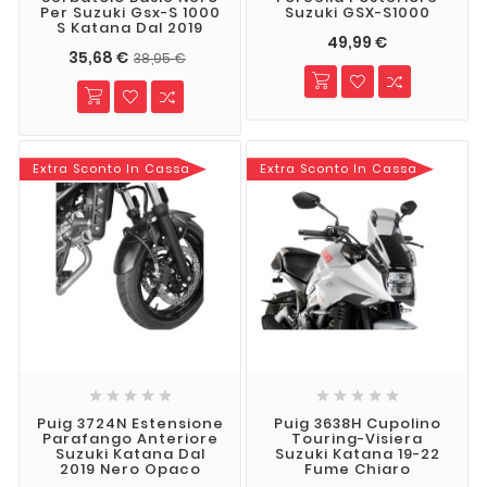
Per Suzuki Gsx-S 1000
Suzuki GSX-S1000
S Katana Dal 2019
49,99 €
35,68 €
38,95 €
Extra Sconto In Cassa
Extra Sconto In Cassa










Puig 3724N Estensione
Puig 3638H Cupolino
Parafango Anteriore
Touring-Visiera
Suzuki Katana Dal
Suzuki Katana 19-22
2019 Nero Opaco
Fume Chiaro