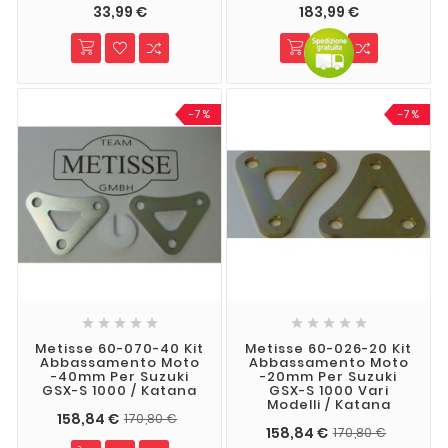
33,99 €
183,99 €
-7%
-7%










Metisse 60-070-40 Kit
Metisse 60-026-20 Kit
Abbassamento Moto
Abbassamento Moto
-40mm Per Suzuki
-20mm Per Suzuki
GSX-S 1000 / Katana
GSX-S 1000 Vari
Modelli / Katana
158,84 €
170,80 €
158,84 €
170,80 €