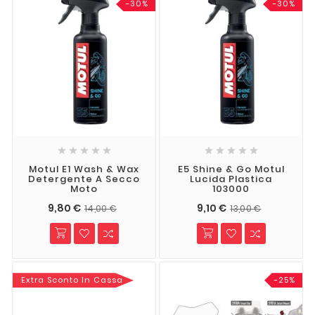
-30%
-30%










Motul E1 Wash & Wax
E5 Shine & Go Motul
Detergente A Secco
Lucida Plastica
Moto
103000
9,80 €
9,10 €
14,00 €
13,00 €
Extra Sconto In Cassa
-25%