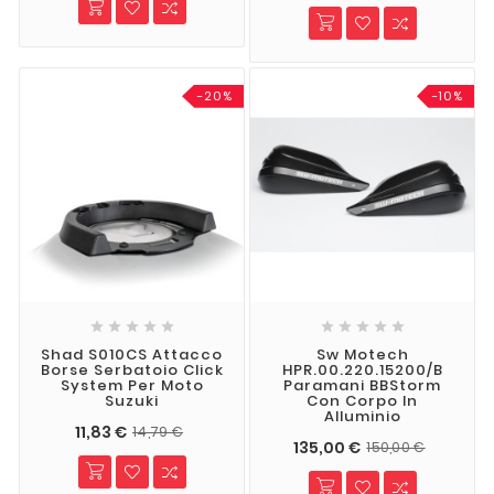
-20%
-10%










Shad S010CS Attacco
Sw Motech
Borse Serbatoio Click
HPR.00.220.15200/B
System Per Moto
Paramani BBStorm
Suzuki
Con Corpo In
Alluminio
11,83 €
14,79 €
135,00 €
150,00 €