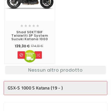





Shad S0KT19IF
Telaietti 3P System
Suzuki Katana 1000
139,30 €
174,13 €

Nessun altro prodotto
GSX-S 1000 S Katana (19 - )