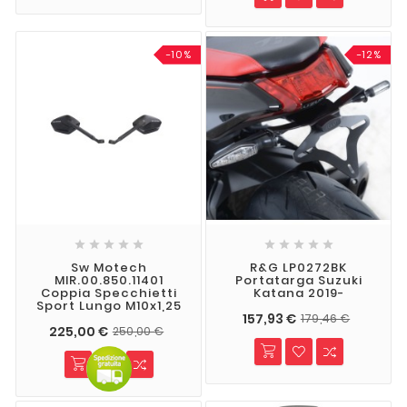
-10%
-12%










Sw Motech
R&G LP0272BK
MIR.00.850.11401
Portatarga Suzuki
Coppia Specchietti
Katana 2019-
Sport Lungo M10x1,25
157,93 €
179,46 €
225,00 €
250,00 €