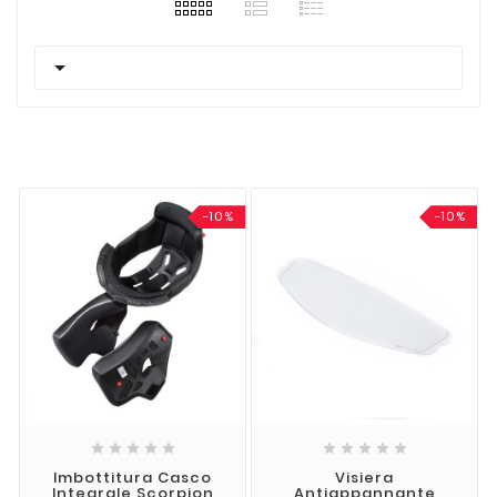

-10%
-10%










Imbottitura Casco
Visiera
Integrale Scorpion
Antiappannante