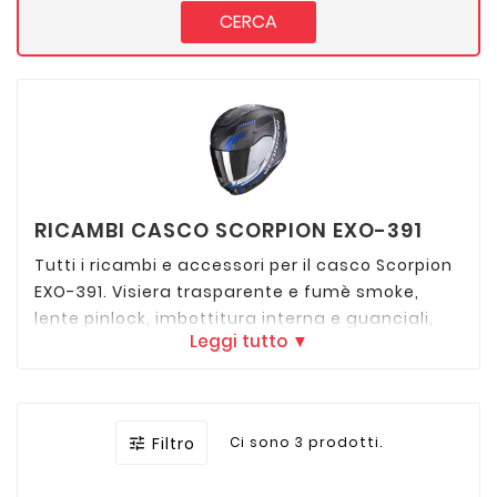
CERCA
RICAMBI CASCO SCORPION EXO-391
Tutti i ricambi e accessori per il casco Scorpion
EXO-391. Visiera trasparente e fumè smoke,
lente pinlock, imbottitura interna e guanciali,
Leggi tutto ▼
prese aria e tutto il necessario per riparare o
personalizzare il tuo casco.
Filtro
Ci sono 3 prodotti.
