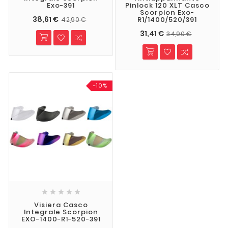
Exo-391
Pinlock 120 XLT Casco
Scorpion Exo-
38,61 €
R1/1400/520/391
42,90 €
31,41 €
34,90 €
-10%





Visiera Casco
Integrale Scorpion
EXO-1400-R1-520-391