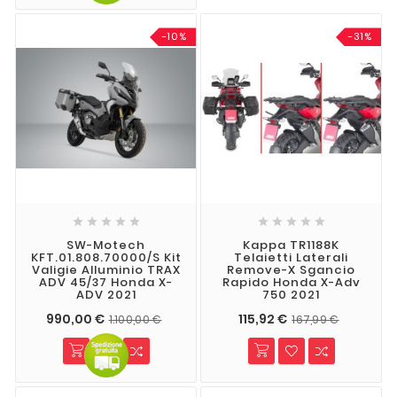
-10%
-31%










SW-Motech
Kappa TR1188K
KFT.01.808.70000/S Kit
Telaietti Laterali
Valigie Alluminio TRAX
Remove-X Sgancio
ADV 45/37 Honda X-
Rapido Honda X-Adv
ADV 2021
750 2021
990,00 €
115,92 €
1.100,00 €
167,99 €