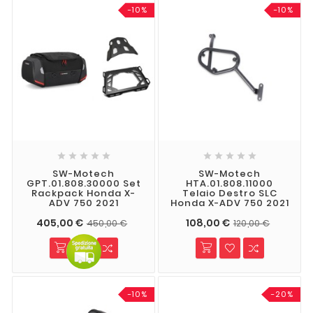
-10%
-10%










SW-Motech
SW-Motech
GPT.01.808.30000 Set
HTA.01.808.11000
Rackpack Honda X-
Telaio Destro SLC
ADV 750 2021
Honda X-ADV 750 2021
405,00 €
108,00 €
450,00 €
120,00 €
-10%
-20%