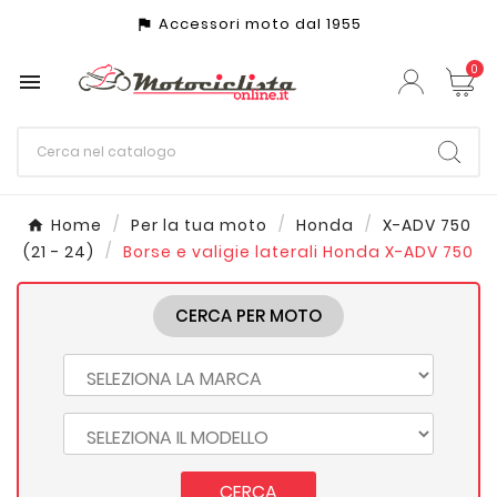
Accessori moto dal 1955
assistant_photo
0

Home
Per la tua moto
Honda
X-ADV 750
(21 - 24)
Borse e valigie laterali Honda X-ADV 750
CERCA PER MOTO
CERCA