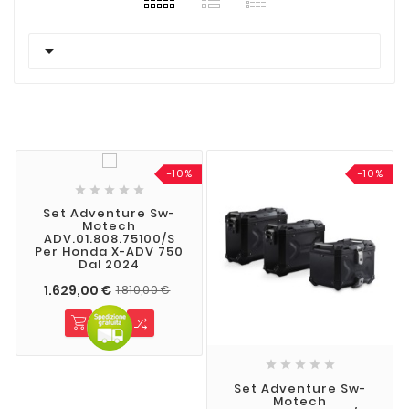

-10%
-10%





Set Adventure Sw-
Motech
ADV.01.808.75100/S
Per Honda X-ADV 750
Dal 2024
1.629,00 €
1.810,00 €





Set Adventure Sw-
Motech