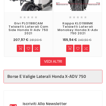










Givi PLO1188CAM
Kappa KLO1188MK
Telaietti Laterali Cam
Telaietti Laterali
Side Honda X-Adv 750
Monokey Honda X-Adv
2021
750 2021
207,97 €
165,94 €
281,00 €
240,50 €
VEDI ALTRI
Borse E Valigie Laterali Honda X-ADV 750
Iscriviti Alla Newsletter