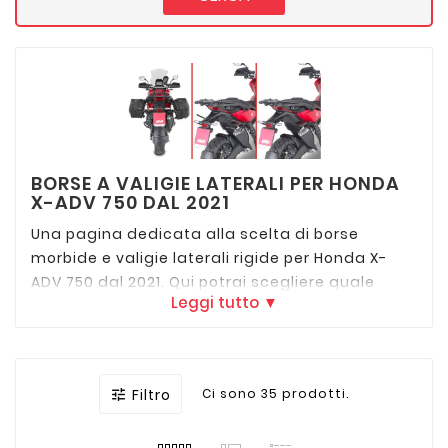
BORSE A VALIGIE LATERALI PER HONDA
X-ADV 750 DAL 2021
Una pagina dedicata alla scelta di borse
morbide e valigie laterali rigide per Honda X-
ADV 750 dal 2021. Qui potrai scegliere quale
Leggi tutto ▼
combinazione si adatta più ai tuoi gusti e alle
tue esigenze. Telaietti portavaligie laterali e
borse Givi, Kappa, Shad, Hepco Becker, Sw
Motech e una selezione in unica pagina per
Filtro
Ci sono 35 prodotti.

vedere, comparare e scegliere le tue borse
laterali a prezzo garantito.