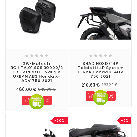










SW-Motech
SHAD H0XD714P
BC.HTA.01.808.30000/B
Telaietti 4P System
Kit Telaietti E Valigie
TERRA Honda X-ADV
URBAN ABS Honda X-
750 2021
ADV 750 2021
210,63 €
263,29 €
486,00 €
540,00 €
-20%
-8%