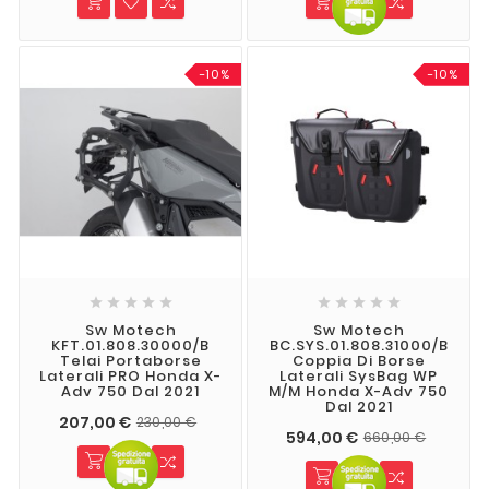
-10%
-10%










Sw Motech
Sw Motech
KFT.01.808.30000/B
BC.SYS.01.808.31000/B
Telai Portaborse
Coppia Di Borse
Laterali PRO Honda X-
Laterali SysBag WP
Adv 750 Dal 2021
M/M Honda X-Adv 750
Dal 2021
207,00 €
230,00 €
594,00 €
660,00 €