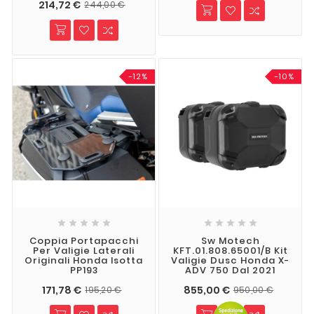
214,72 €
244,00 €
-12%
-10%










Coppia Portapacchi
Sw Motech
Per Valigie Laterali
KFT.01.808.65001/B Kit
Originali Honda Isotta
Valigie Dusc Honda X-
PP193
ADV 750 Dal 2021
171,78 €
855,00 €
195,20 €
950,00 €