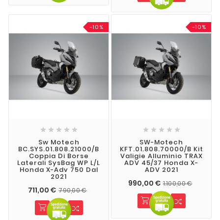
-10%
-10%










Sw Motech
SW-Motech
BC.SYS.01.808.21000/B
KFT.01.808.70000/B Kit
Coppia Di Borse
Valigie Alluminio TRAX
Laterali SysBag WP L/L
ADV 45/37 Honda X-
Honda X-Adv 750 Dal
ADV 2021
2021
990,00 €
1.100,00 €
711,00 €
790,00 €