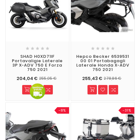










SHAD H0XD71IF
Hepco Becker 6539531
Portavaligie Laterale
00 01 Portabagagli
3P X-ADV 750 E Forza
Laterale Honda X-ADV
750 2021
750 2021
204,04 €
255,43 €
255,05 €
278,86 €
-8%
-31%