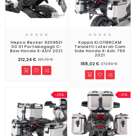










Hepco Becker 6309531
Kappa KLO1188CAM
00 01 Portabagagli C-
Telaietti Laterali Cam
Bow Honda X-ADV 2021
Side Honda X-Adv 750
2021
212,24 €
231,70 €
188,02 €
272,50 €
-25%
-31%