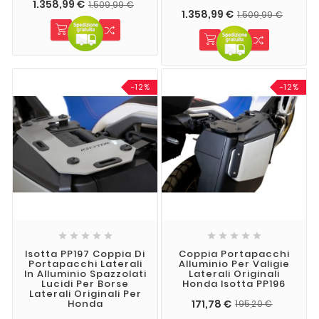
1.358,99 €
1.509,99 €
1.358,99 €
1.509,99 €
-12%
-12%










Isotta PP197 Coppia Di
Coppia Portapacchi
Portapacchi Laterali
Alluminio Per Valigie
In Alluminio Spazzolati
Laterali Originali
Lucidi Per Borse
Honda Isotta PP196
Laterali Originali Per
171,78 €
Honda
195,20 €