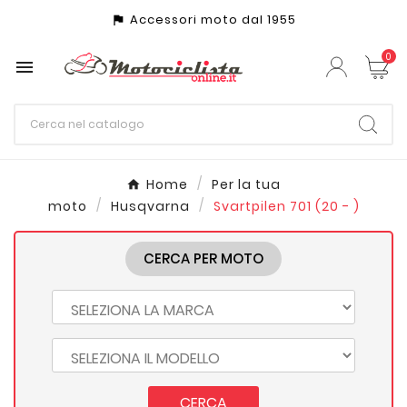
Accessori moto dal 1955
assistant_photo
0

Home
Per la tua
moto
Husqvarna
Svartpilen 701 (20 - )
CERCA PER MOTO
CERCA