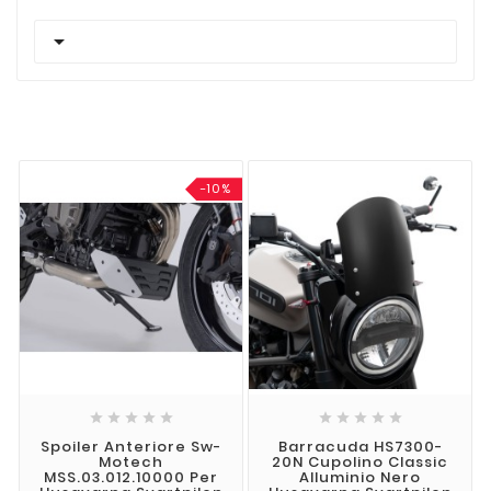

-10%










Spoiler Anteriore Sw-
Barracuda HS7300-
Motech
20N Cupolino Classic
MSS.03.012.10000 Per
Alluminio Nero