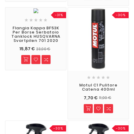
-31%
-30%





Flangia Kappa BF53K
Per Borse Serbatoio
Tanklock HUSQVARNA
Svartpilen 701 2020
15,87 €
23,00 €





Motul C1 Pulitore
Catena 400ml
7,70 €
11,00 €
-30%
-30%