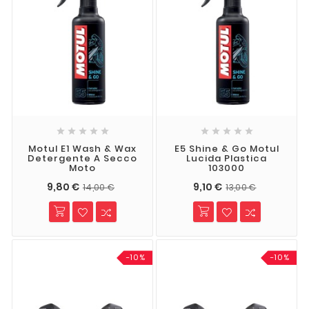










Motul E1 Wash & Wax
E5 Shine & Go Motul
Detergente A Secco
Lucida Plastica
Moto
103000
9,80 €
9,10 €
14,00 €
13,00 €
-10%
-10%