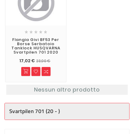





Flangia Givi BF53 Per
Borse Serbatoio
Tanklock HUSQVARNA
Svartpilen 701 2020
17,02 €
23,00 €
Nessun altro prodotto
Svartpilen 701 (20 - )