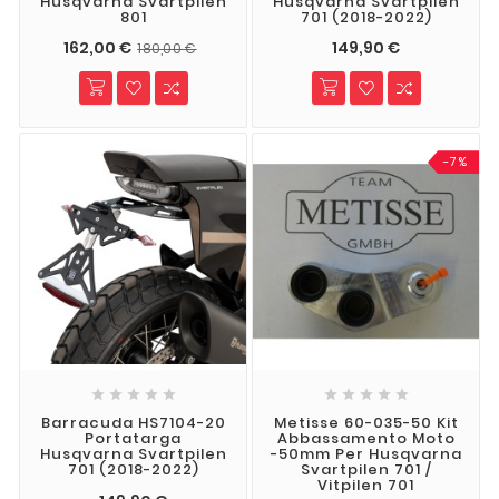
Husqvarna Svartpilen
Husqvarna Svartpilen
801
701 (2018-2022)
162,00 €
149,90 €
180,00 €
-7%










Barracuda HS7104-20
Metisse 60-035-50 Kit
Portatarga
Abbassamento Moto
Husqvarna Svartpilen
-50mm Per Husqvarna
701 (2018-2022)
Svartpilen 701 /
Vitpilen 701