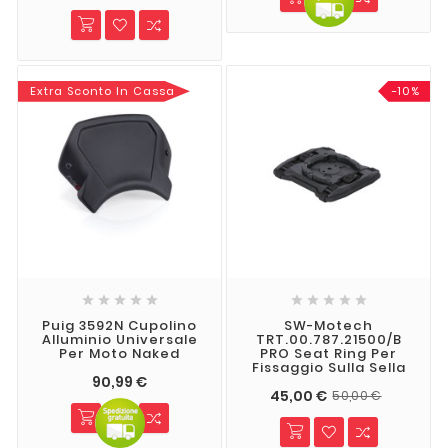
Extra Sconto In Cassa
-10%










Puig 3592N Cupolino
SW-Motech
Alluminio Universale
TRT.00.787.21500/B
Per Moto Naked
PRO Seat Ring Per
Fissaggio Sulla Sella
90,99 €
45,00 €
50,00 €