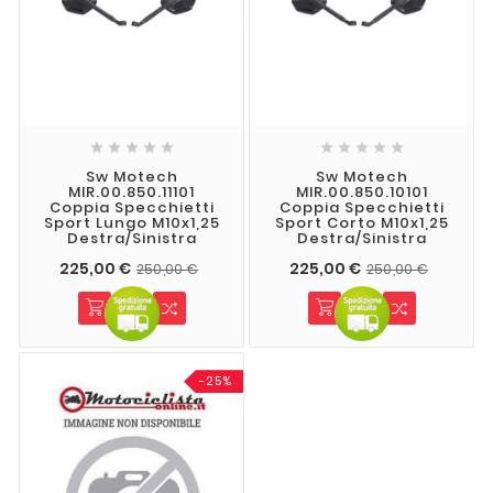










Sw Motech
Sw Motech
MIR.00.850.11101
MIR.00.850.10101
Coppia Specchietti
Coppia Specchietti
Sport Lungo M10x1,25
Sport Corto M10x1,25
Destra/sinistra
Destra/sinistra
225,00 €
225,00 €
250,00 €
250,00 €
-25%