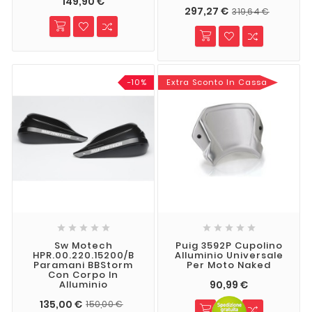
149,90 €
297,27 €
319,64 €
-10%
Extra Sconto In Cassa










Sw Motech
Puig 3592P Cupolino
HPR.00.220.15200/B
Alluminio Universale
Paramani BBStorm
Per Moto Naked
Con Corpo In
90,99 €
Alluminio
135,00 €
150,00 €