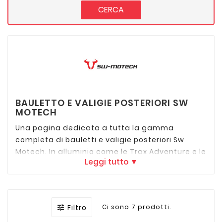
CERCA
BAULETTO E VALIGIE POSTERIORI SW
MOTECH
Una pagina dedicata a tutta la gamma
completa di bauletti e valigie posteriori Sw
Motech. In alluminio come le Trax Adventure e le
Leggi tutto ▼
Trax ion ma anche semirigidi termoformati in
ABS come le DUSC e gli Urban ABS.
Scopri l'aggancio specifico per la tua moto
QUI
Filtro
Ci sono 7 prodotti.
