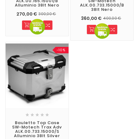
ALK.00.165.15001/B
SW-Motech
Alluminio 38lt Nero
ALK.00.733.15000/B
38lt Nero
270,00 €
300,00 €
360,00 €
400,00 €
-10%





Bauletto Top Case
SW-Motech Trax Adv
ALK.00.733.15000/S
Alluminio 38lt Silver