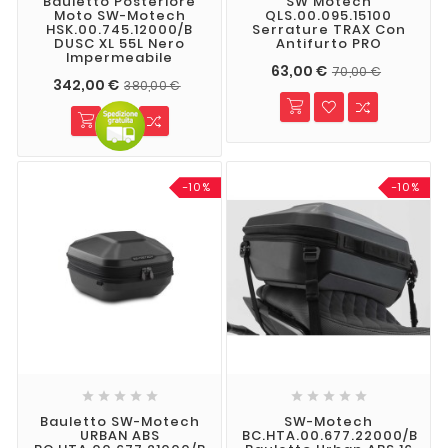
Bauletto Posteriore
SW Motech
Moto SW-Motech
QLS.00.095.15100
HSK.00.745.12000/B
Serrature TRAX Con
DUSC XL 55L Nero
Antifurto PRO
Impermeabile
63,00 €
70,00 €
342,00 €
380,00 €
-10%
-10%










Bauletto SW-Motech
SW-Motech
URBAN ABS
BC.HTA.00.677.22000/B