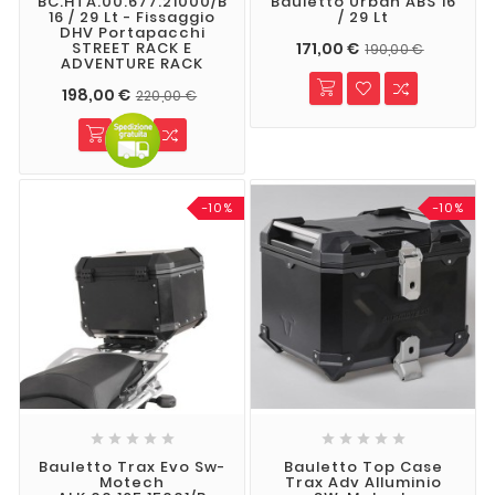
BC.HTA.00.677.21000/B
Bauletto Urban ABS 16
16 / 29 Lt - Fissaggio
/ 29 Lt
DHV Portapacchi
171,00 €
STREET RACK E
190,00 €
ADVENTURE RACK
198,00 €
220,00 €
-10%
-10%










Bauletto Trax Evo Sw-
Bauletto Top Case
Motech
Trax Adv Alluminio