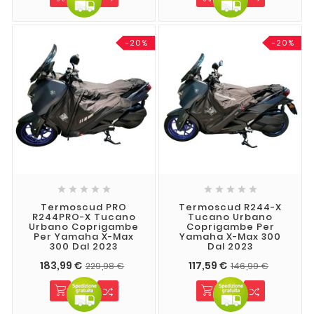
-20%
-20%










Termoscud PRO
Termoscud R244-X
R244PRO-X Tucano
Tucano Urbano
Urbano Coprigambe
Coprigambe Per
Per Yamaha X-Max
Yamaha X-Max 300
300 Dal 2023
Dal 2023
183,99 €
117,59 €
229,98 €
146,99 €