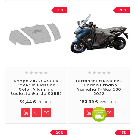
-31%
-20%










Kappa Z4720A900R
Termoscud R230PRO
Cover In Plastica
Tucano Urbano
Color Alluminio
Yamaha T-Max 560
Bauletto Garda KGR52
2022
52,44 €
183,99 €
76,01 €
229,98 €
-20%
-15%