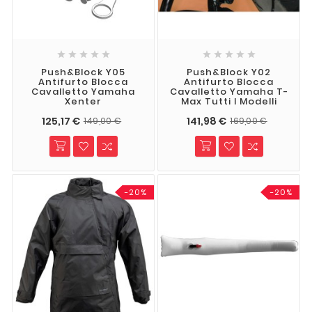










Push&Block Y05
Push&Block Y02
Antifurto Blocca
Antifurto Blocca
Cavalletto Yamaha
Cavalletto Yamaha T-
Xenter
Max Tutti I Modelli
125,17 €
141,98 €
149,00 €
169,00 €
-20%
-20%