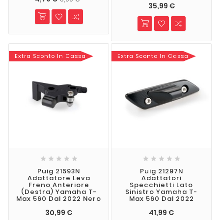
35,99 €
Extra Sconto In Cassa
Extra Sconto In Cassa










Puig 21593N
Puig 21297N
Adattatore Leva
Adattatori
Freno Anteriore
Specchietti Lato
(Destra) Yamaha T-
Sinistro Yamaha T-
Max 560 Dal 2022 Nero
Max 560 Dal 2022
30,99 €
41,99 €