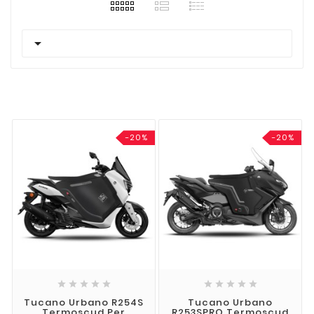

-20%
-20%










Tucano Urbano R254S
Tucano Urbano
Termoscud Per
R253SPRO Termoscud