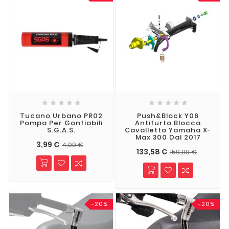










Tucano Urbano PR02
Push&Block Y06
Pompa Per Gonfiabili
Antifurto Blocca
S.G.A.S.
Cavalletto Yamaha X-
Max 300 Dal 2017
3,99 €
4,99 €
133,58 €
159,00 €
-20%
-20%