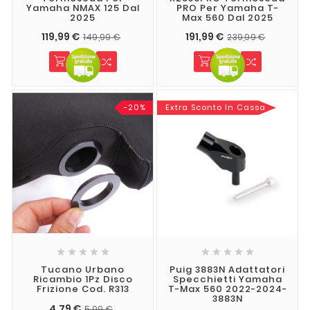
Yamaha NMAX 125 Dal
PRO Per Yamaha T-
2025
Max 560 Dal 2025
119,99 €
191,99 €
149,99 €
239,99 €
-20%
Extra Sconto In Cassa










Tucano Urbano
Puig 3883N Adattatori
Ricambio 1Pz Disco
Specchietti Yamaha
Frizione Cod. R313
T-Max 560 2022-2024-
3883N
4,79 €
5,99 €