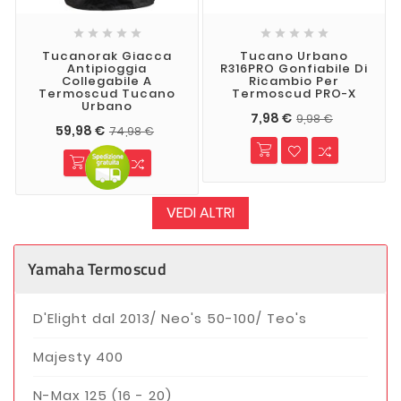










Tucanorak Giacca
Tucano Urbano
Antipioggia
R316PRO Gonfiabile Di
Collegabile A
Ricambio Per
Termoscud Tucano
Termoscud PRO-X
Urbano
7,98 €
9,98 €
59,98 €
74,98 €
VEDI ALTRI
Yamaha Termoscud
D'Elight dal 2013/ Neo's 50-100/ Teo's
Majesty 400
N-Max 125 (16 - 20)