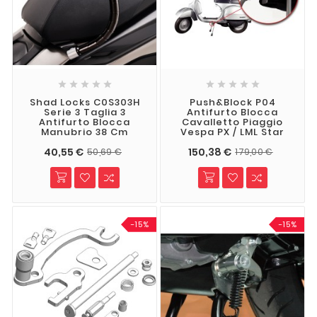










Shad Locks C0S303H
Push&Block P04
Serie 3 Taglia 3
Antifurto Blocca
Antifurto Blocca
Cavalletto Piaggio
Manubrio 38 Cm
Vespa PX / LML Star
40,55 €
150,38 €
50,69 €
179,00 €
-15%
-15%