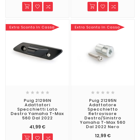
Extra Sconto In Cassa
Extra Sconto In Cassa










Puig 21296N
Puig 21295N
Adattatori
Adattatore
Specchietti Lato
Specchietto
Destro Yamaha T-Max
Retrovisore
560 Dal 2022
Destro/Sinistro
Yamaha T-Max 560
41,99 €
Dal 2022 Nero
12,99 €