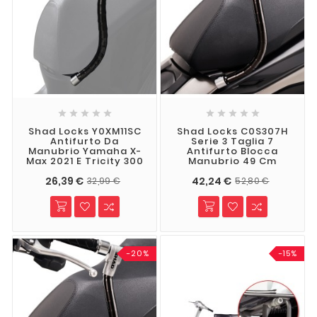










Shad Locks Y0XM11SC
Shad Locks C0S307H
Antifurto Da
Serie 3 Taglia 7
Manubrio Yamaha X-
Antifurto Blocca
Max 2021 E Tricity 300
Manubrio 49 Cm
26,39 €
42,24 €
32,99 €
52,80 €
-20%
-15%