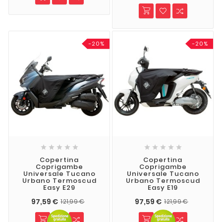
-20%
-20%










Copertina
Copertina
Coprigambe
Coprigambe
Universale Tucano
Universale Tucano
Urbano Termoscud
Urbano Termoscud
Easy E29
Easy E19
97,59 €
97,59 €
121,99 €
121,99 €