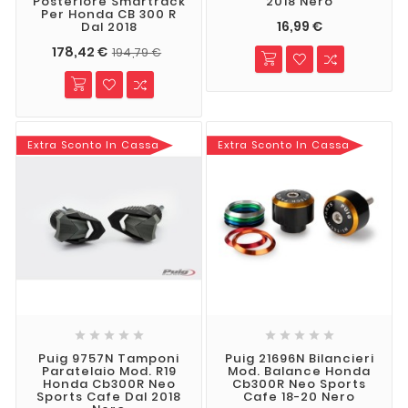
Posteriore Smartrack
2018 Nero
Per Honda CB 300 R
16,99 €
Dal 2018
178,42 €
194,79 €
Extra Sconto In Cassa
Extra Sconto In Cassa










Puig 9757N Tamponi
Puig 21696N Bilancieri
Paratelaio Mod. R19
Mod. Balance Honda
Honda Cb300R Neo
Cb300R Neo Sports
Sports Cafe Dal 2018
Cafe 18-20 Nero