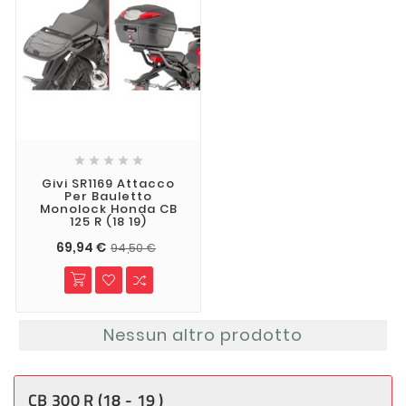





Givi SR1169 Attacco
Per Bauletto
Monolock Honda CB
125 R (18 19)
69,94 €
94,50 €
Nessun altro prodotto
CB 300 R (18 - 19 )