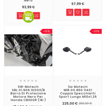
Nero
57,99 €
93,99 €
-10%
-10%










SW-Motech
Sw Motech
SBL.01.906.10000/B
MIR.00.850.11401
Barra Di Protezione
Coppia Specchietti
Motore Nero Per
Sport Lungo M10x1,25
Honda CB300R (18-)
225,00 €
250,00 €