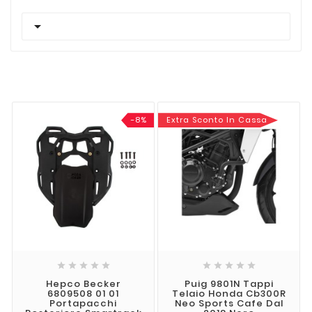

-8%
Extra Sconto In Cassa










Hepco Becker
Puig 9801N Tappi
6809508 01 01
Telaio Honda Cb300R
Portapacchi
Neo Sports Cafe Dal