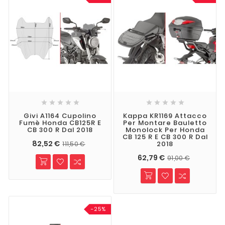










Givi A1164 Cupolino
Kappa KR1169 Attacco
Fumè Honda CB125R E
Per Montare Bauletto
CB 300 R Dal 2018
Monolock Per Honda
CB 125 R E CB 300 R Dal
82,52 €
2018
111,50 €
62,79 €
91,00 €
-25%