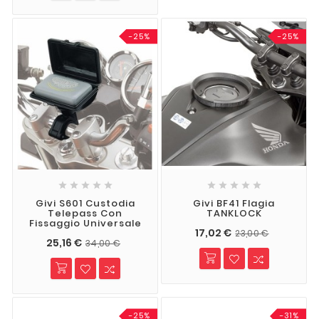
-25%
-25%










Givi S601 Custodia
Givi BF41 Flagia
Telepass Con
TANKLOCK
Fissaggio Universale
17,02 €
23,00 €
25,16 €
34,00 €
-25%
-31%