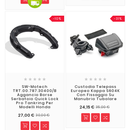
-10%
-31%










SW-Motech
Custodia Telepass
TRT.00.787.30400/B
Europeo Kappa S604K
Aggancio Borse
Con Fissaggio Su
Serbatoio Quick Lock
Manubrio Tubolare
Pro Tankring Per
24,15 €
Modelli Honda
35,00 €
27,00 €
30,00 €