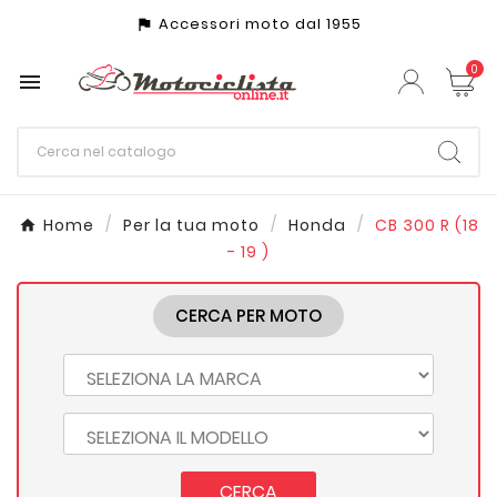
Accessori moto dal 1955
assistant_photo
0

Home
Per la tua moto
Honda
CB 300 R (18
- 19 )
CERCA PER MOTO
CERCA