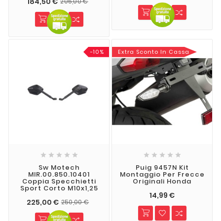
184,50 €
205,00 €
-10%
Extra Sconto In Cassa










Sw Motech
Puig 9457N Kit
MIR.00.850.10401
Montaggio Per Frecce
Coppia Specchietti
Originali Honda
Sport Corto M10x1,25
14,99 €
225,00 €
250,00 €