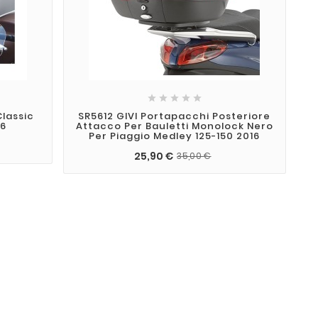





Classic
SR5612 GIVI Portapacchi Posteriore
16
Attacco Per Bauletti Monolock Nero
Per Piaggio Medley 125-150 2016
25,90 €
35,00 €