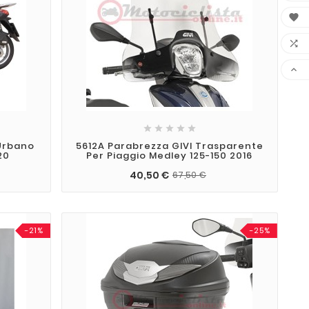








Urbano
5612A Parabrezza GIVI Trasparente
20
Per Piaggio Medley 125-150 2016
40,50 €
67,50 €
-21%
-25%