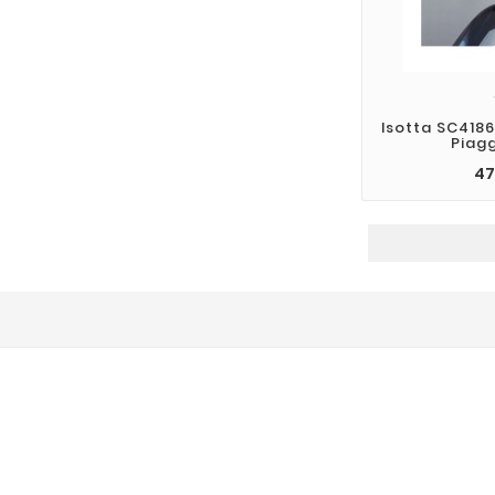
Isotta SC418
Piag
47