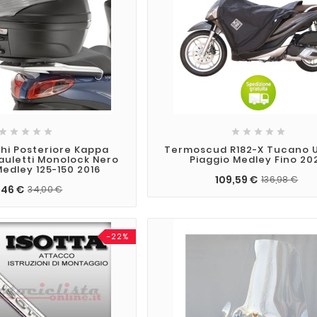










hi Posteriore Kappa
Termoscud R182-X Tucano 
Bauletti Monolock Nero
Piaggio Medley Fino 20
Medley 125-150 2016
109,59 €
136,98 €
,46 €
34,00 €
-22%