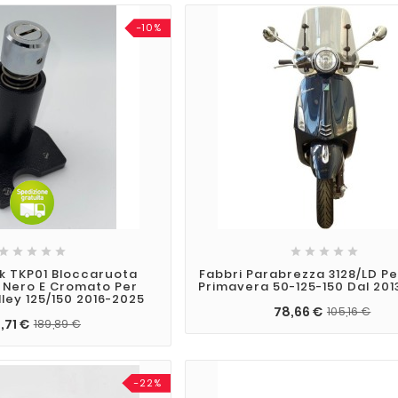
-10%










k TKP01 Bloccaruota
Fabbri Parabrezza 3128/LD P
 Nero E Cromato Per
Primavera 50-125-150 Dal 2013
ley 125/150 2016-2025
78,66 €
105,16 €
,71 €
189,89 €
-22%