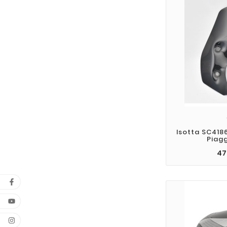
Isotta SC418
Piag
47