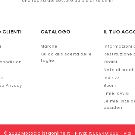
Una realtà del settore da più di 70 anni!
 CLIENTI
CATALOGO
IL TUO ACC
i
Marche
Informazioni 
Guida alla scelta delle
Restituzione
taglie
 condizioni
Ordini
Note di credi
ci
Indirizzi
va Privacy
Buoni
I miei avvisi
Le mie liste d
desideri
© 2022 Motociclistaonline.it - P.Iva: 15069401006 - Via