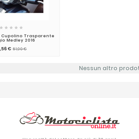





6 Cupolino Trasparente
gio Medley 2016
,56 €
61,00 €
Nessun altro prodo