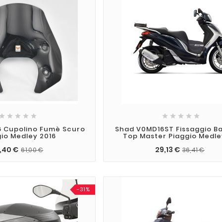










6 Cupolino Fumè Scuro
Shad V0MD16ST Fissaggio B
gio Medley 2016
Top Master Piaggio Medle
,40 €
29,13 €
61,00 €
36,41 €
-31%