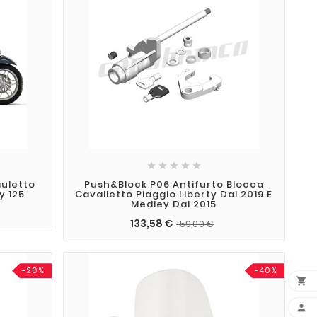





auletto
Push&Block P06 Antifurto Blocca
y 125
Cavalletto Piaggio Liberty Dal 2019 E
Medley Dal 2015
133,58 €
159,00 €
-20%
-40%

