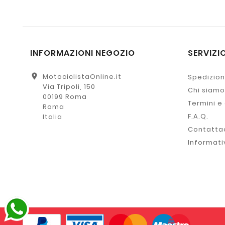
INFORMAZIONI NEGOZIO
SERVIZIO
location_on
MotociclistaOnline.it
Spedizion
Via Tripoli, 150
Chi siamo
00199 Roma
Termini e
Roma
F.A.Q.
Italia
Contatta
Informati