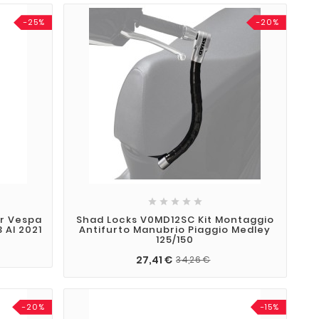
-25%
-20%





er Vespa
Shad Locks V0MD12SC Kit Montaggio
 Al 2021
Antifurto Manubrio Piaggio Medley
125/150
27,41 €
34,26 €
-20%
-15%