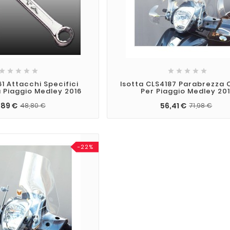










61 Attacchi Specifici
Isotta CLS4187 Parabrezza 
 Piaggio Medley 2016
Per Piaggio Medley 20
,89 €
56,41 €
48,80 €
71,98 €
-22%