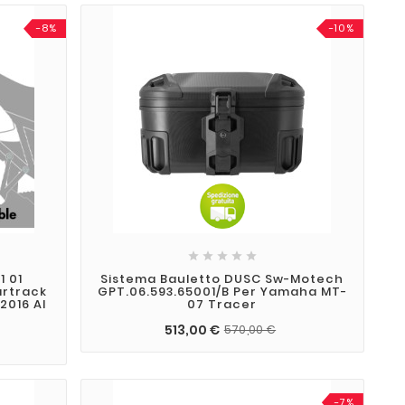
-8%
-10%





1 01
Sistema Bauletto DUSC Sw-Motech
artrack
GPT.06.593.65001/B Per Yamaha MT-
2016 Al
07 Tracer
513,00 €
570,00 €
-7%