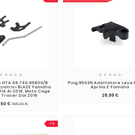










 HTA.06.740.85800/B
Puig 8503N Adattatore Leva 
nziatrici BLAZE Yamaha
Aprilia E Yamaha
014 Al 2019, Moto Cage
28,99 €
, Tracer Dal 2016
,50 €
155,00 €
-7%