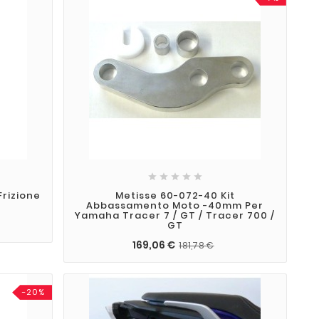





Frizione
Metisse 60-072-40 Kit
Abbassamento Moto -40mm Per
Yamaha Tracer 7 / GT / Tracer 700 /
GT
169,06 €
181,78 €
-20%