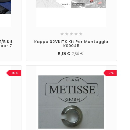





/B Kit
Kappa 02VKITK Kit Per Montaggio
acer 7
KS904B
5,18 €
7,50 €
-10%
-7%