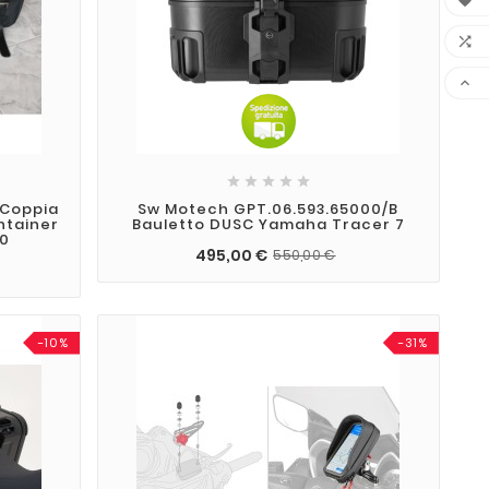








 Coppia
Sw Motech GPT.06.593.65000/B
ntainer
Bauletto DUSC Yamaha Tracer 7
00
495,00 €
550,00 €
-10%
-31%