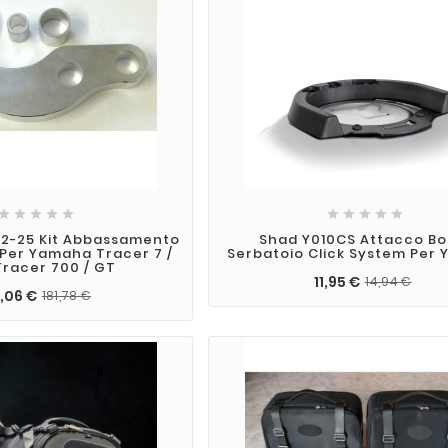










72-25 Kit Abbassamento
Shad Y010CS Attacco Bo
Per Yamaha Tracer 7 /
Serbatoio Click System Per
Tracer 700 / GT
11,95 €
14,94 €
,06 €
181,78 €