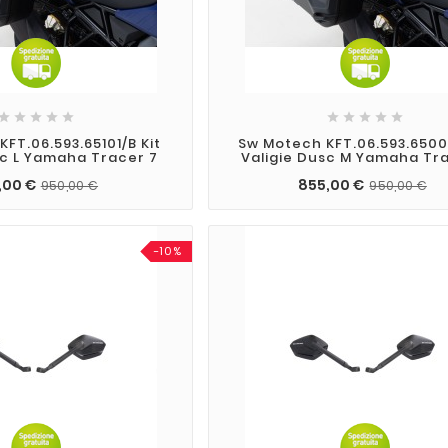










FT.06.593.65101/B Kit
Sw Motech KFT.06.593.65001
sc L Yamaha Tracer 7
Valigie Dusc M Yamaha Tr
,00 €
855,00 €
950,00 €
950,00 €
-10%