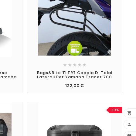





rse
Bags&Bike TLTR7 Coppia Di Telai
 Yamaha
Laterali Per Yamaha Tracer 700
122,00 €
-10%

