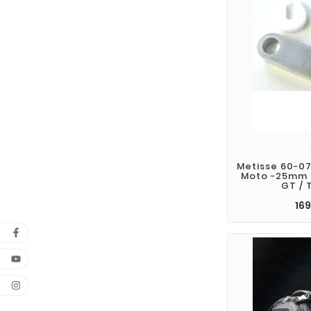
Metisse 60-0
Moto -25mm 
GT / 
169