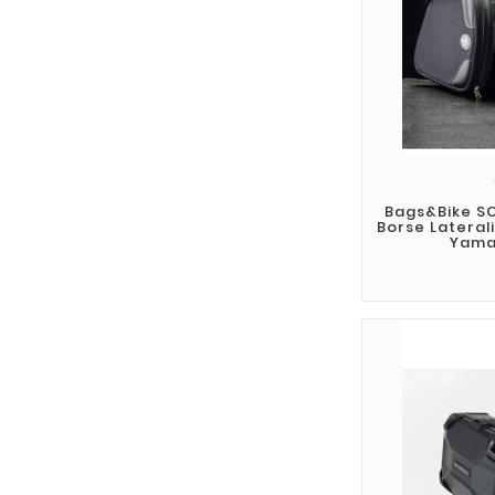
Bags&Bike S
Borse Lateral
Yama