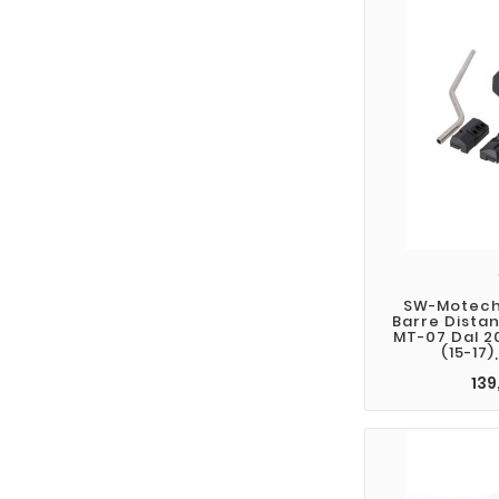
SW-Motech
Barre Dista
MT-07 Dal 2
(15-17)
139