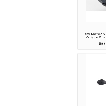
Sw Motech K
Valigie Du
855