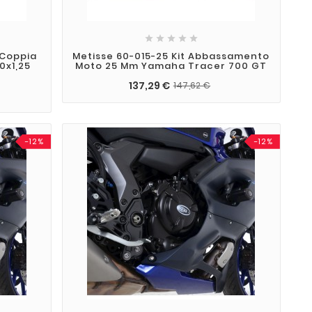





 Coppia
Metisse 60-015-25 Kit Abbassamento
0x1,25
Moto 25 Mm Yamaha Tracer 700 GT
137,29 €
147,62 €
-12%
-12%