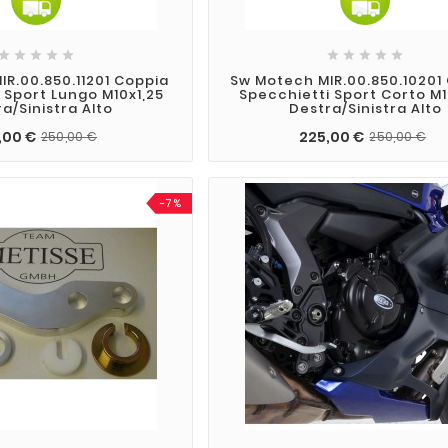










IR.00.850.11201 Coppia
Sw Motech MIR.00.850.10201
 Sport Lungo M10x1,25
Specchietti Sport Corto M1
a/sinistra Alto
Destra/sinistra Alto
,00 €
225,00 €
250,00 €
250,00 €
-7%