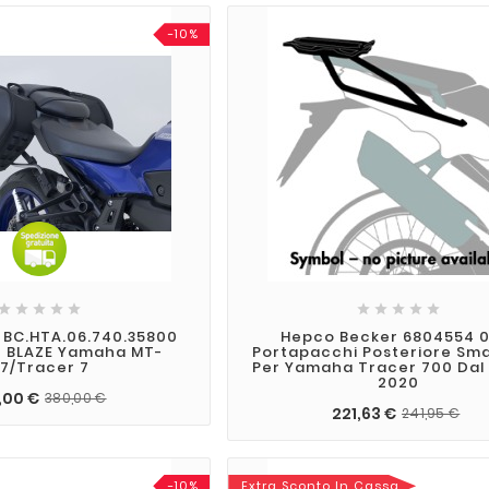
-10%










BC.HTA.06.740.35800
Hepco Becker 6804554 0
O BLAZE Yamaha MT-
Portapacchi Posteriore Sm
7/Tracer 7
Per Yamaha Tracer 700 Dal 
2020
,00 €
380,00 €
221,63 €
241,95 €
-10%
Extra Sconto In Cassa