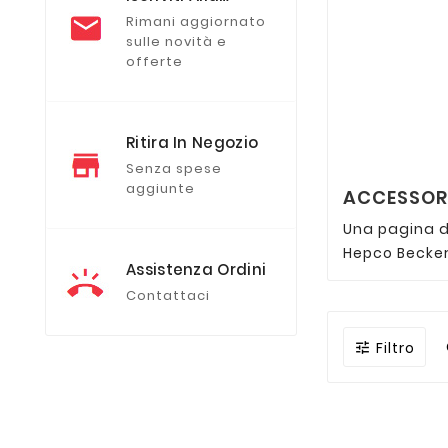
Newsletter
Rimani aggiornato
sulle novità e
offerte
Ritira In Negozio
Senza spese
aggiunte
ACCESSORI
Una pagina d
Hepco Becker 
Assistenza Ordini
Contattaci
Filtro
