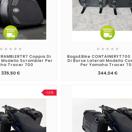










CRAMBLERTR7 Coppia Di
Bags&Bike CONTAINERYT700
i Modello Scrambler Per
Di Borse Laterali Modello Co
ha Tracer 700
Per Yamaha Tracer 7
335,50 €
344,04 €
-10%