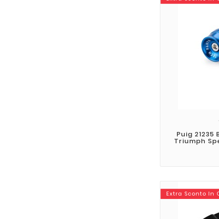
Puig 21235 
Triumph Spe
Extra Sconto In