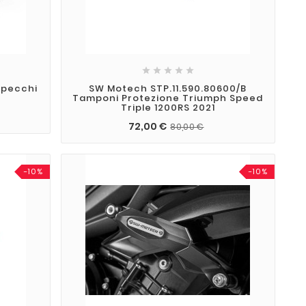





Specchi
SW Motech STP.11.590.80600/B
Tamponi Protezione Triumph Speed
Triple 1200RS 2021
72,00 €
80,00 €
-10%
-10%