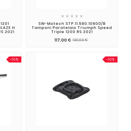





1201
SW-Motech STP.11.590.10600/B
BLAZE H
Tamponi Paratelaio Triumph Speed
RS 2021
Triple 1200 RS 2021
117,00 €
130,00 €
-10%
-10%