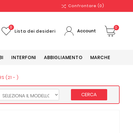
Confrontare
(0)
0
0
Account
Lista dei desideri
BI
INTERFONI
ABBIGLIAMENTO
MARCHE
S (21 - )
CERCA