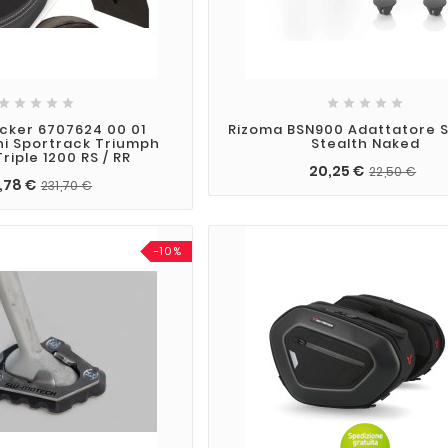










cker 6707624 00 01
Rizoma BSN900 Adattatore 
i Sportrack Triumph
Stealth Naked
riple 1200 RS / RR
20,25 €
22,50 €
,78 €
231,70 €
-10%