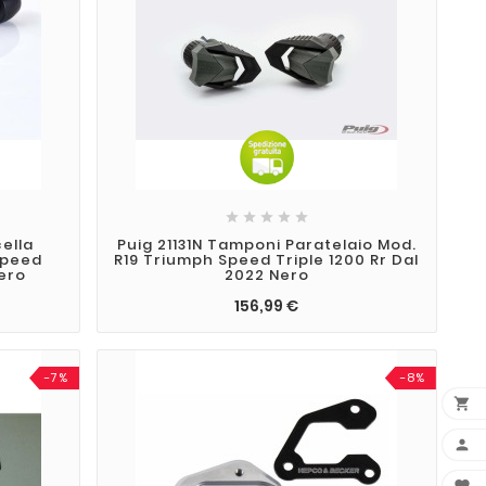





ella
Puig 21131N Tamponi Paratelaio Mod.
Speed
R19 Triumph Speed Triple 1200 Rr Dal
Nero
2022 Nero
156,99 €
-7%
-8%

