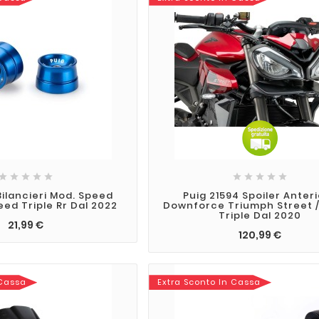










Bilancieri Mod. Speed
Puig 21594 Spoiler Anter
ed Triple Rr Dal 2022
Downforce Triumph Street 
Triple Dal 2020
21,99 €
120,99 €
 Cassa
Extra Sconto In Cassa