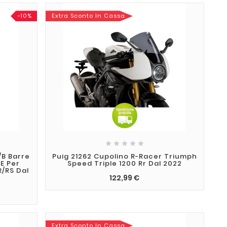
-10%
Extra Sconto In Cassa





/B Barre
Puig 21262 Cupolino R-Racer Triumph
ZE Per
Speed Triple 1200 Rr Dal 2022
R/RS Dal
122,99 €
Extra Sconto In Cassa