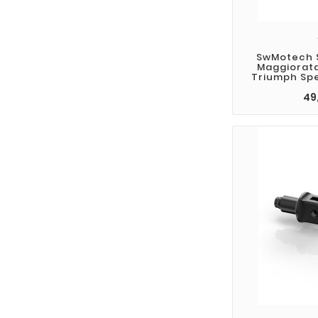
SwMotech S
Maggiorata
Triumph Spe
49