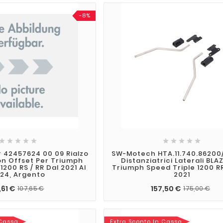
-8%










 42457624 00 09 Rialzo
SW-Motech HTA.11.740.86200
n Offset Per Triumph
Distanziatrici Laterali BLA
1200 RS / RR Dal 2021 Al
Triumph Speed ​​Triple 1200 R
24, Argento
2021
,61 €
157,50 €
107,65 €
175,00 €
 Cassa
Extra Sconto In Cassa