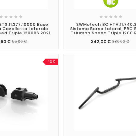










TS.11.377.10000 Base
SWMotech BC.HTA.11.740.3
 Cavalletto Laterale
Sistema Borse Laterali PRO 
ed Triple 1200RS 2021
Triumph Speed Triple 1200 
,50 €
342,00 €
55,00 €
380,00 €
-10%