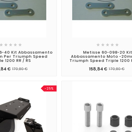










06-40 Kit Abbassamento
Metisse 60-098-20 Ki
m Per Triumph Speed
Abbassamento Moto -20m
le 1200 RR / RS
Triumph Speed Triple 1200 R
,84 €
158,84 €
170,80 €
170,80 €
-25%