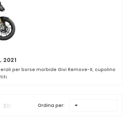
L 2021
aterali per borse morbide Givi Remove-X, cupolino
iti.

Ordina per: