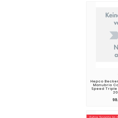
Hepco Becker
Manubrio Co
Speed Triple 
20
98
Extra Sconto In