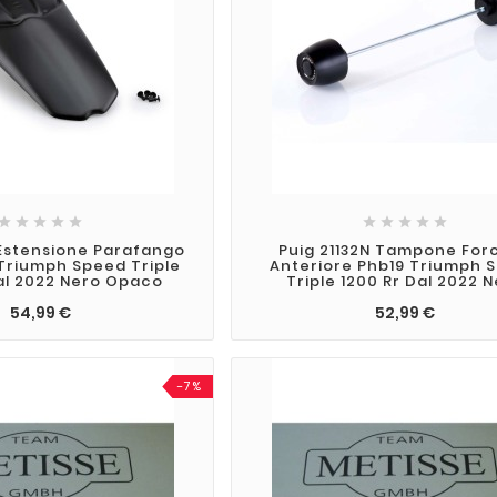










 Estensione Parafango
Puig 21132N Tampone Forc
Triumph Speed Triple
Anteriore Phb19 Triumph 
al 2022 Nero Opaco
Triple 1200 Rr Dal 2022 
54,99 €
52,99 €
-7%