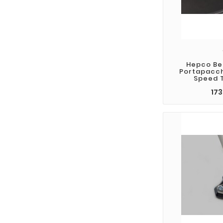
Hepco Be
Portapacch
Speed T
173