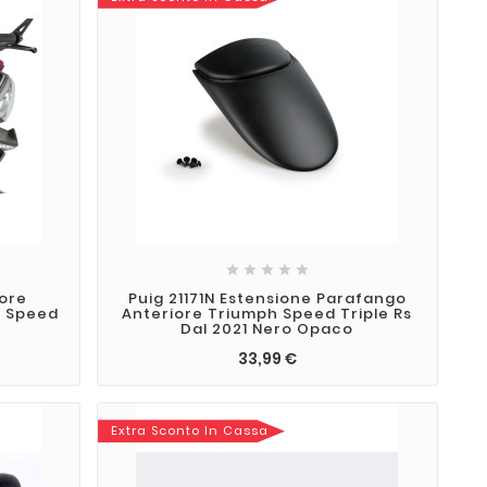





iore
Puig 21171N Estensione Parafango
/ Speed
Anteriore Triumph Speed Triple Rs
Dal 2021 Nero Opaco
33,99 €
Extra Sconto In Cassa