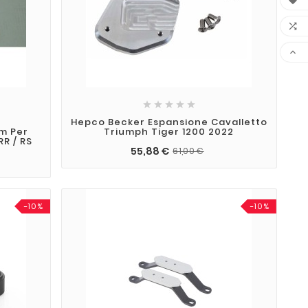








t
Hepco Becker Espansione Cavalletto
m Per
Triumph Tiger 1200 2022
R / RS
55,88 €
61,00 €
-10%
-10%