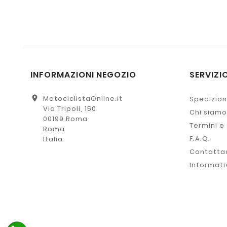
INFORMAZIONI NEGOZIO
SERVIZIO
location_on
MotociclistaOnline.it
Spedizion
Via Tripoli, 150
Chi siamo
00199 Roma
Termini e
Roma
F.A.Q.
Italia
Contatta
Informati