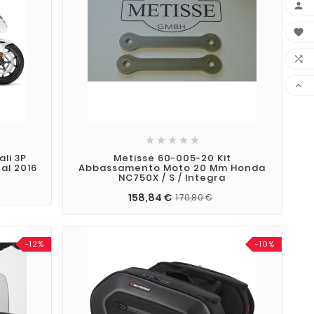









li 3P
Metisse 60-005-20 Kit
al 2016
Abbassamento Moto 20 Mm Honda
NC750X / S / Integra
158,84 €
170,80 €
-12%
-10%