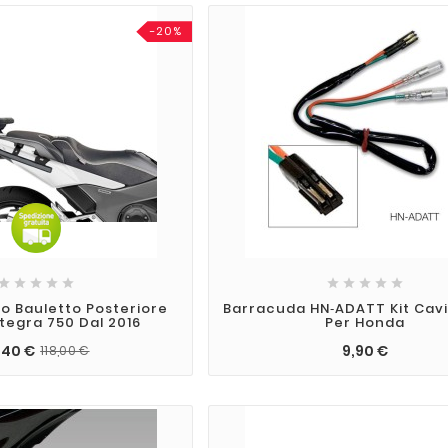
-20%










o Bauletto Posteriore
Barracuda HN‑ADATT Kit Cav
tegra 750 Dal 2016
Per Honda
,40 €
9,90 €
118,00 €