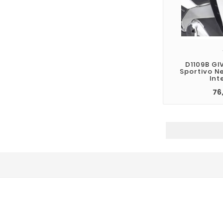
D1109B GI
Sportivo N
Int
76