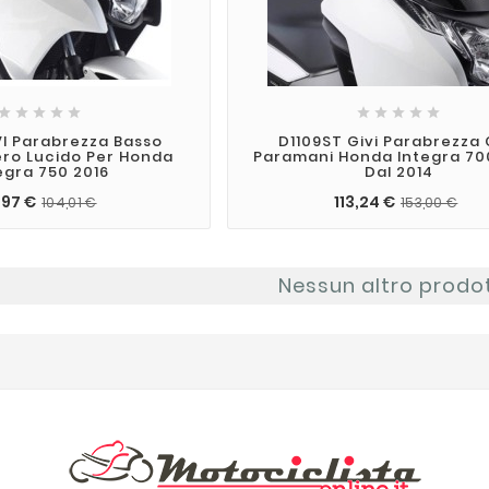










VI Parabrezza Basso
D1109ST Givi Parabrezza
ero Lucido Per Honda
Paramani Honda Integra 70
egra 750 2016
Dal 2014
,97 €
113,24 €
104,01 €
153,00 €
Nessun altro prodo