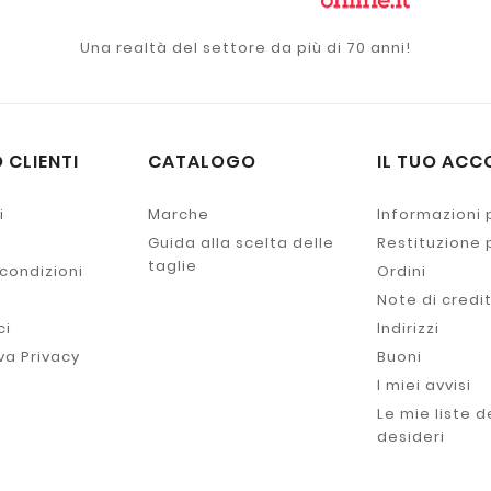
Una realtà del settore da più di 70 anni!
 CLIENTI
CATALOGO
IL TUO ACC
i
Marche
Informazioni 
Guida alla scelta delle
Restituzione
taglie
 condizioni
Ordini
Note di credi
ci
Indirizzi
va Privacy
Buoni
I miei avvisi
Le mie liste d
desideri