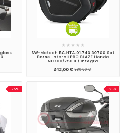





iglass
SW-Motech BC.HTA.01.740.30700 Set
50
Borse Laterali PRO BLAZE Honda
NC700/750 X / Integra
342,00 €
380,00 €
-25%
-25%