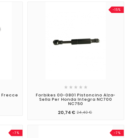
-15%





i Frecce
Forbikes 00-0801 Pistoncino Alza-
Sella Per Honda Integra NC700
NC750
20,74 €
24,40 €
-7%
-7%