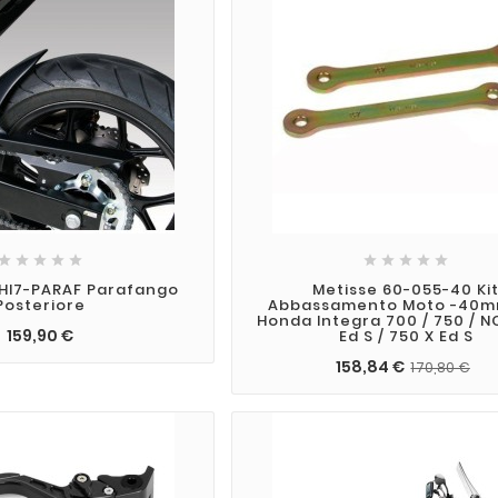










HI7-PARAF Parafango
Metisse 60-055-40 Ki
Posteriore
Abbassamento Moto -40m
Honda Integra 700 / 750 / N
159,90 €
Ed S / 750 X Ed S
158,84 €
170,80 €