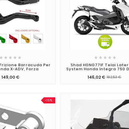










 Frizione Barracuda Per
Shad H0NG77IF Telai Latera
nda X-ADV, Forza
System Honda Integra 750 D
149,00 €
146,02 €
182,53 €
-15%