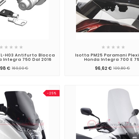










L-H03 Antifurto Blocca
Isotta PM25 Paramani Plex
 Integra 750 Dal 2016
Honda Integra 700 E 7
,98 €
96,62 €
169,00 €
109,80 €
-25%