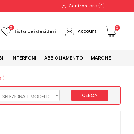
Confrontare
(0)
0
0
Account
Lista dei desideri
BI
INTERFONI
ABBIGLIAMENTO
MARCHE
8 )
CERCA