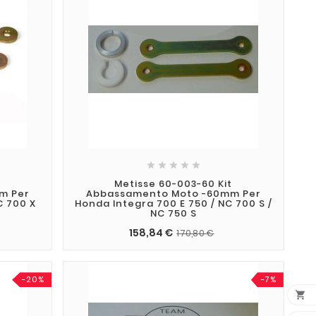





t
Metisse 60-003-60 Kit
m Per
Abbassamento Moto -60mm Per
C 700 X
Honda Integra 700 E 750 / NC 700 S /
NC 750 S
158,84 €
170,80 €
-20%
-7%
