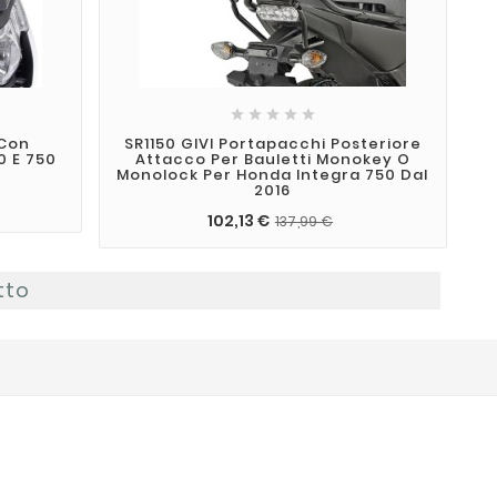





 Con
SR1150 GIVI Portapacchi Posteriore
0 E 750
Attacco Per Bauletti Monokey O
Monolock Per Honda Integra 750 Dal
2016
102,13 €
137,99 €
tto