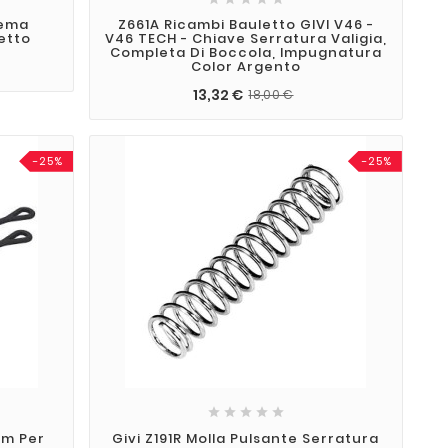
tema
Z661A Ricambi Bauletto GIVI V46 -
etto
V46 TECH - Chiave Serratura Valigia,
Completa Di Boccola, Impugnatura
Color Argento
13,32 €
18,00 €
-25%
-25%





Mm Per
Givi Z191R Molla Pulsante Serratura