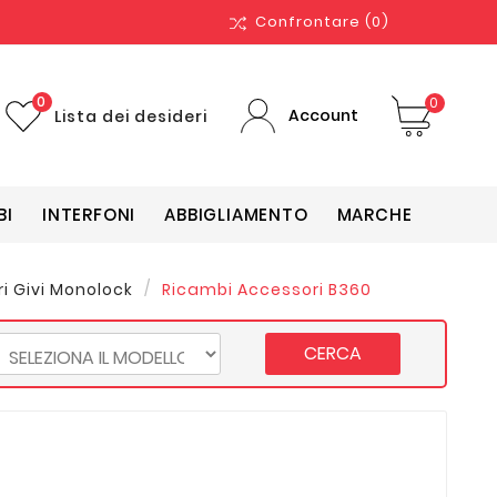
Confrontare
(0)
0
0
Account
Lista dei desideri
BI
INTERFONI
ABBIGLIAMENTO
MARCHE
i Givi Monolock
Ricambi Accessori B360
CERCA