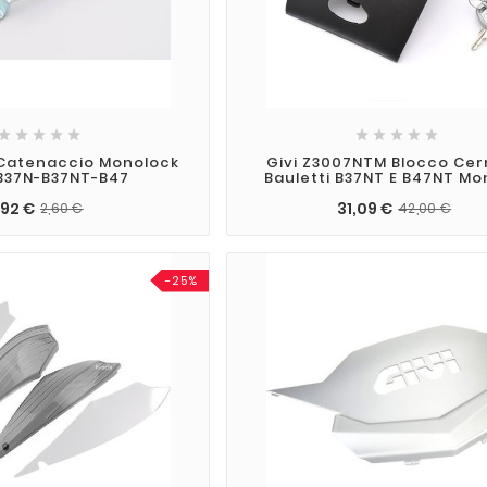










 Catenaccio Monolock
Givi Z3007NTM Blocco Cer
B37N-B37NT-B47
Bauletti B37NT E B47NT Mo
,92 €
31,09 €
2,60 €
42,00 €
-25%