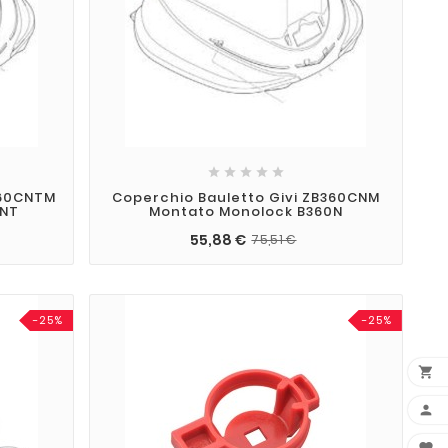





360CNTM
Coperchio Bauletto Givi ZB360CNM
0NT
Montato Monolock B360N
55,88 €
75,51 €
-25%
-25%

