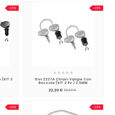
-25%
-25%





 (KIT 3
Givi Z227A Chiavi Valigie Con
Boccola (KIT 2 Pz ) 2,5MM
22,20 €
30,00 €
-25%
-25%