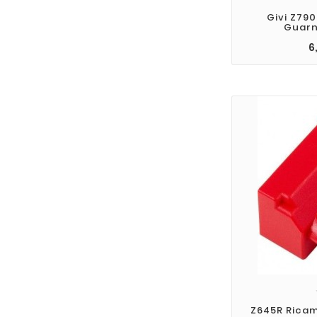
Givi Z79
Guarn
6
Z645R Ricam