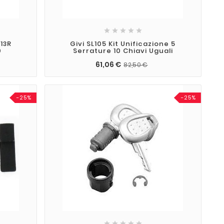





13R
Givi SL105 Kit Unificazione 5
0
Serrature 10 Chiavi Uguali
61,06 €
82,50 €
-25%
-25%




