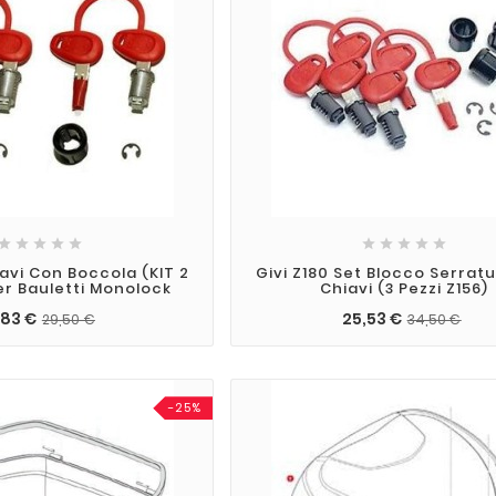










iavi Con Boccola (KIT 2
Givi Z180 Set Blocco Serrat
Per Bauletti Monolock
Chiavi (3 Pezzi Z156)
,83 €
25,53 €
29,50 €
34,50 €
-25%