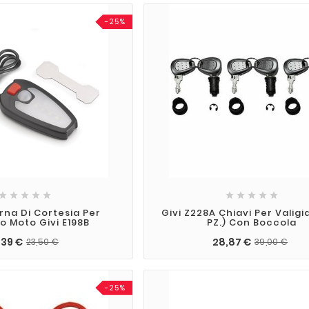
-25%










rna Di Cortesia Per
Givi Z228A Chiavi Per Valigia
o Moto Givi E198B
PZ.) Con Boccola
,39 €
28,87 €
23,50 €
39,00 €
-25%