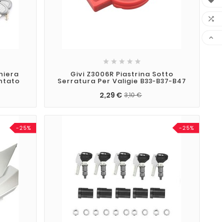








niera
Givi Z3006R Piastrina Sotto
ntato
Serratura Per Valigie B33-B37-B47
2,29 €
3,10 €
-25%
-25%