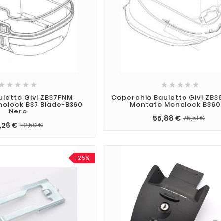










letto Givi ZB37FNM
Coperchio Bauletto Givi ZB
olock B37 Blade-B360
Montato Monolock B36
Nero
55,88 €
75,51 €
,26 €
112,50 €
-25%