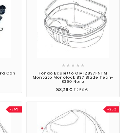





ura Con
Fondo Bauletto Givi ZB37FNTM
Montato Monolock B37 Blade Tech-
B360 Nero
83,26 €
112,50 €
-25%
-25%