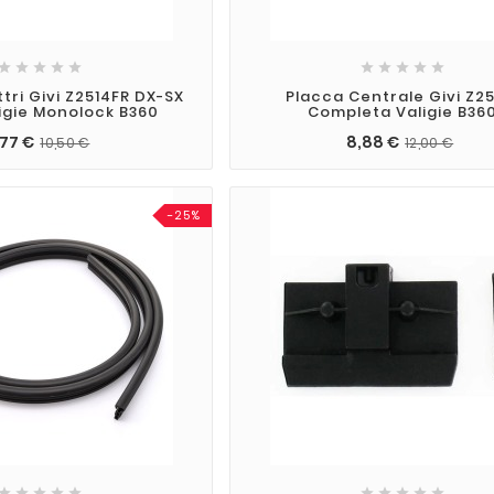










tri Givi Z2514FR DX-SX
Placca Centrale Givi Z25
igie Monolock B360
Completa Valigie B36
,77 €
8,88 €
10,50 €
12,00 €
-25%









