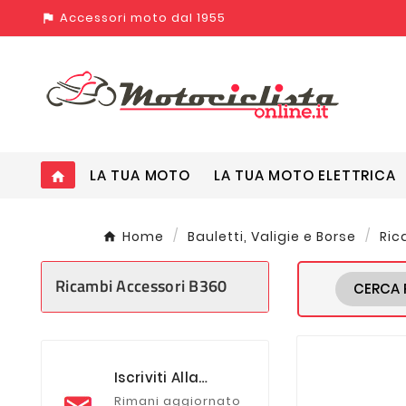
Accessori moto dal 1955
assistant_photo
LA TUA MOTO
LA TUA MOTO ELETTRICA
home
Home
Bauletti, Valigie e Borse
Ric
Ricambi Accessori B360
CERCA 
Iscriviti Alla
Newsletter
Rimani aggiornato