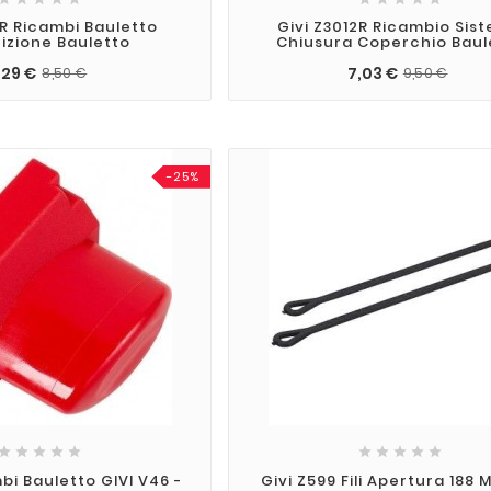
0R Ricambi Bauletto
Givi Z3012R Ricambio Sis
izione Bauletto
Chiusura Coperchio Baul
,29 €
7,03 €
8,50 €
9,50 €
-25%










bi Bauletto GIVI V46 -
Givi Z599 Fili Apertura 188 