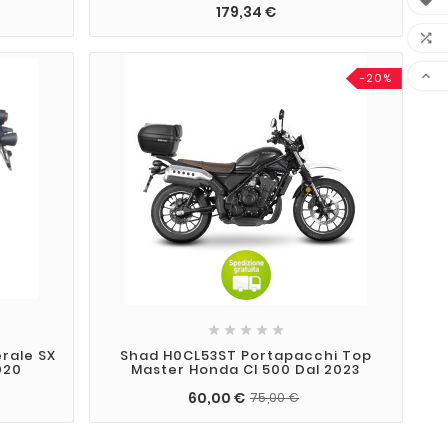

179,34 €


-20%





erale SX
Shad H0CL53ST Portapacchi Top
020
Master Honda Cl 500 Dal 2023
60,00 €
75,00 €