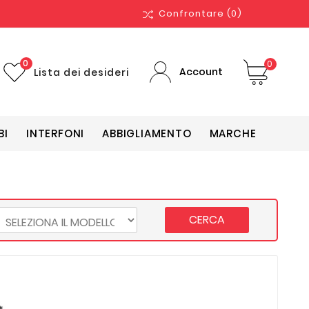
Confrontare
(0)
0
0
Account
Lista dei desideri
BI
INTERFONI
ABBIGLIAMENTO
MARCHE
CERCA