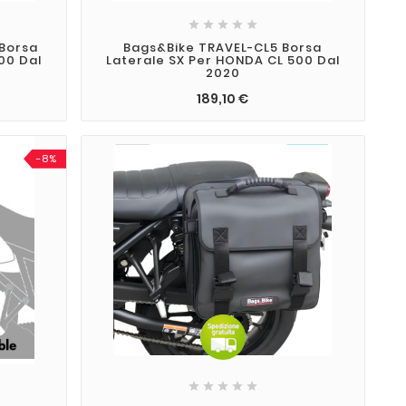





Borsa
Bags&Bike TRAVEL-CL5 Borsa
00 Dal
Laterale SX Per HONDA CL 500 Dal
2020
189,10 €
-8%




