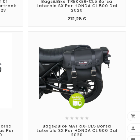
 01
Bags&Bike TREKKER-CL5 Borsa
artrack
Laterale SX Per HONDA CL 500 Dal
023
2020
212,28 €






Borsa
Bags&Bike MATRIX-CL5 Borsa

as Per
Laterale SX Per HONDA CL 500 Dal
0
2020