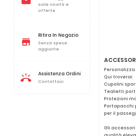
sulle novità e
offerte
Ritira In Negozio
Senza spese
aggiunte
ACCESSOR
Personalizza
Assistenza Ordini
Qui troverai:
Contattaci
Cupolini spor
Tealietti por
Protezioni m
Portapacchi 
per il passeg
Gli accessori
qualità eleva