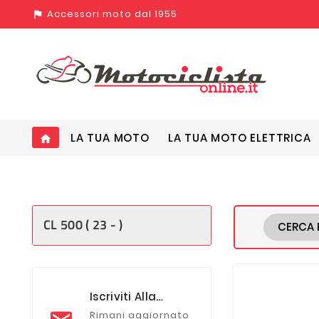
Accessori moto dal 1955
assistant_photo
LA TUA MOTO
LA TUA MOTO ELETTRICA
home
CL 500 ( 23 - )
CERCA 
Iscriviti Alla
Newsletter
Rimani aggiornato