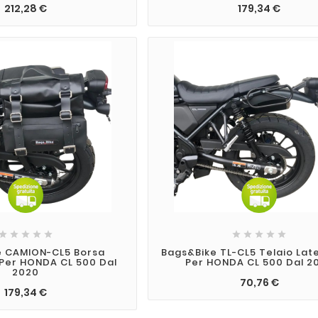
212,28 €
179,34 €










e CAMION-CL5 Borsa
Bags&Bike TL-CL5 Telaio Lat
 Per HONDA CL 500 Dal
Per HONDA CL 500 Dal 2
2020
70,76 €
179,34 €