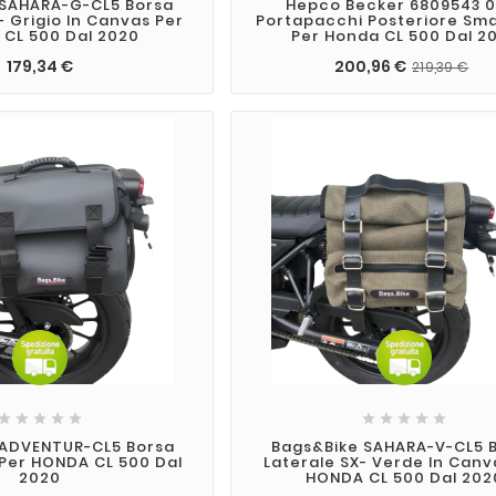
 SAHARA-G-CL5 Borsa
Hepco Becker 6809543 01
- Grigio In Canvas Per
Portapacchi Posteriore Sm
CL 500 Dal 2020
Per Honda CL 500 Dal 2
179,34 €
200,96 €
219,39 €










 ADVENTUR-CL5 Borsa
Bags&Bike SAHARA-V-CL5 
 Per HONDA CL 500 Dal
Laterale SX- Verde In Canv
2020
HONDA CL 500 Dal 202