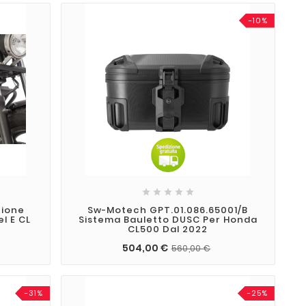
-10%





zione
Sw-Motech GPT.01.086.65001/B
l E CL
Sistema Bauletto DUSC Per Honda
CL500 Dal 2022
504,00 €
560,00 €
-31%
-25%