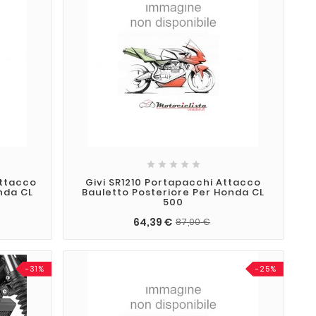





Attacco
Givi SR1210 Portapacchi Attacco
nda CL
Bauletto Posteriore Per Honda CL
500
64,39 €
87,00 €
-31%
-25%