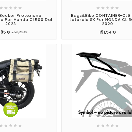










Becker Protezione
Bags&Bike CONTAINER-CL5 
ra Per Honda Cl 500 Dal
Laterale SX Per HONDA CL 5
2023
2020
,95 €
191,54 €
253,22 €









