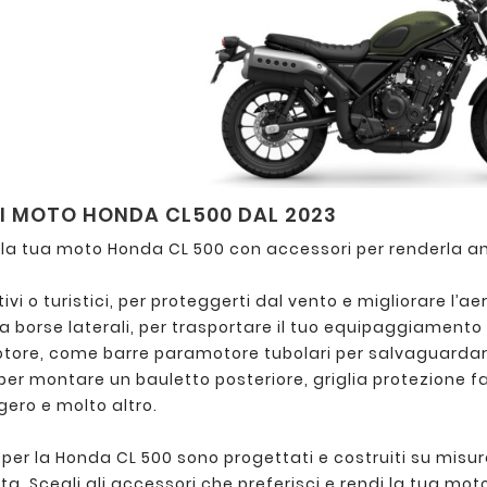
I MOTO HONDA CL500 DAL 2023
 la tua moto Honda CL 500 con accessori per renderla an
tivi o turistici, per proteggerti dal vento e migliorare l’
ta borse laterali, per trasportare il tuo equipaggiamento i
otore, come barre paramotore tubolari per salvaguardare
per montare un bauletto posteriore, griglia protezione f
gero e molto altro.
 per la Honda CL 500 sono progettati e costruiti su misu
ta. Scegli gli accessori che preferisci e rendi la tua mot