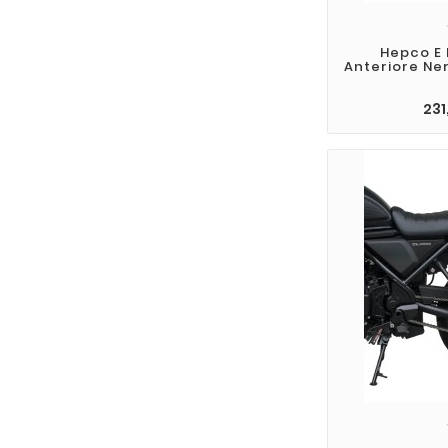
Hepco E 
Anteriore Ne
231