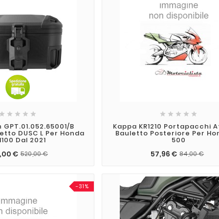










 GPT.01.052.65001/B
Kappa KR1210 Portapacchi 
etto DUSC L Per Honda
Bauletto Posteriore Per Ho
1100 Dal 2021
500
,00 €
57,96 €
520,00 €
84,00 €
-31%