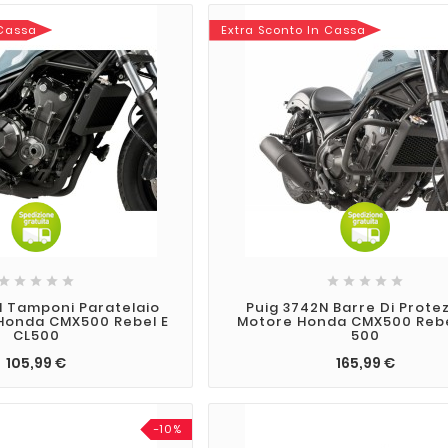
 Cassa
Extra Sconto In Cassa










N Tamponi Paratelaio
Puig 3742N Barre Di Prote
 Honda CMX500 Rebel E
Motore Honda CMX500 Rebe
CL500
500
105,99 €
165,99 €
-10%