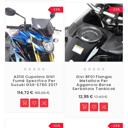
-25%
-25%










A3113 Cupolino GIVI
Givi BF01 Flangia
Fumé Specifico Per
Metallica Per
Suzuki GSX-S750 2017
Aggancio Borse
Serbatoio Tanklcok
114,72 €
155,00 €
12,95 €
17,49 €
-10%
-25%