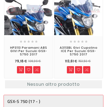










HP3113 Paramani ABS
A3113BL Givi Cupolino
GIVI Per Suzuki GSX-
ICE Per Suzuki GSX-
S750 2017
S750 2017
79,18 €
113,61 €
106,99 €
153,50 €
Nessun altro prodotto
GSX-S 750 (17 - )