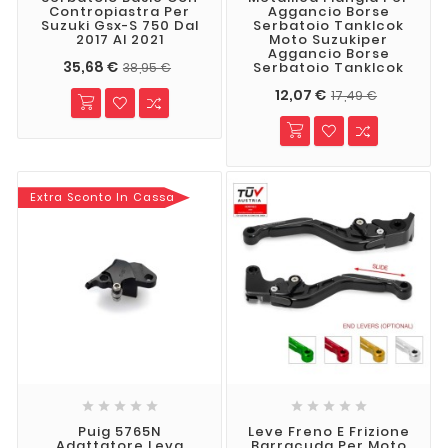
Contropiastra Per
Aggancio Borse
Suzuki Gsx-S 750 Dal
Serbatoio Tanklcok
2017 Al 2021
Moto Suzukiper
Aggancio Borse
35,68 €
Serbatoio Tanklcok
38,95 €
12,07 €
17,49 €
Extra Sconto In Cassa










Puig 5765N
Leve Freno E Frizione
Adattatore Leva
Barracuda Per Moto