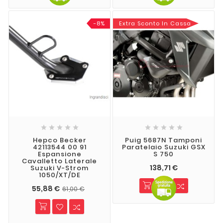
-8%
Extra Sconto In Cassa










Hepco Becker
Puig 5687N Tamponi
42113544 00 91
Paratelaio Suzuki GSX
Espansione
S 750
Cavalletto Laterale
138,71 €
Suzuki V-Strom
1050/XT/DE
55,88 €
61,00 €