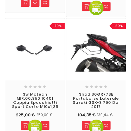
-10%
-20%










Sw Motech
Shad S0GR77SE
MIR.00.850.10401
Portaborse Laterale
Coppia Specchietti
Suzuki GSX-S 750 Dal
Sport Corto M10x1,25
2017
225,00 €
104,35 €
250,00 €
130,44 €