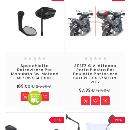










Specchietto
3113FZ GIVI Attacco
Retrovisore Per
Porta Piastra Per
Manubrio Sw-Motech
Bauletto Posteriore
MIR.05.934.10001
Suzuki GSX S750 Dal
2017
189,00 €
210,00 €
97,33 €
131,50 €
-25%
-25%