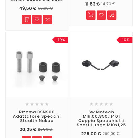
11,83 €
14,79 €
49,50 €
55,00 €
-10%
-10%










Rizoma BSN900
Sw Motech
Adattatore Specchi
MIR.00.850.11401
Stealth Naked
Coppia Specchietti
Sport Lungo M10x1,25
20,25 €
22,50 €
225,00 €
250,00 €