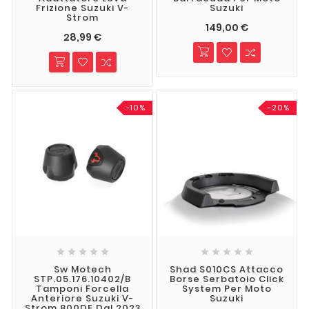
Frizione Suzuki V-
Suzuki
Strom
149,00 €
28,99 €
-10%
-20%










Sw Motech
Shad S010CS Attacco
STP.05.176.10402/B
Borse Serbatoio Click
Tamponi Forcella
System Per Moto
Anteriore Suzuki V-
Suzuki
Strom 800DE Dal 2023