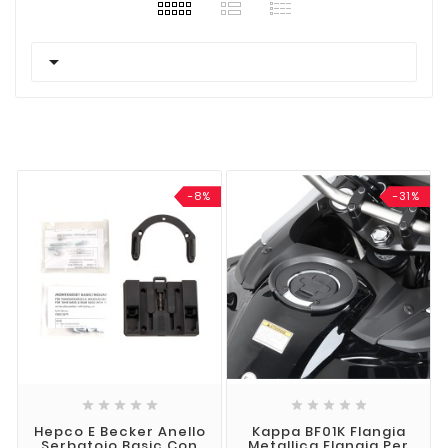

-8%
-31%










Hepco E Becker Anello
Kappa BF01K Flangia
Serbatoio Basic Con
Metallica Flangia Per