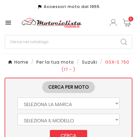
Accessori moto dal 1955
assistant_photo
0

Home
Per la tua moto
Suzuki
GSX-S 750
(17 - )
CERCA PER MOTO
CERCA