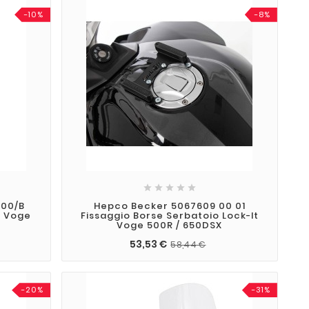
-10%
-8%





800/B
Hepco Becker 5067609 00 01
O Voge
Fissaggio Borse Serbatoio Lock-It
Voge 500R / 650DSX
53,53 €
58,44 €
-20%
-31%