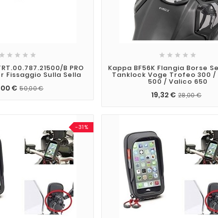










RT.00.787.21500/B PRO
Kappa BF56K Flangia Borse S
r Fissaggio Sulla Sella
Tanklock Voge Trofeo 300 / 
500 / Valico 650
,00 €
50,00 €
19,32 €
28,00 €
-31%