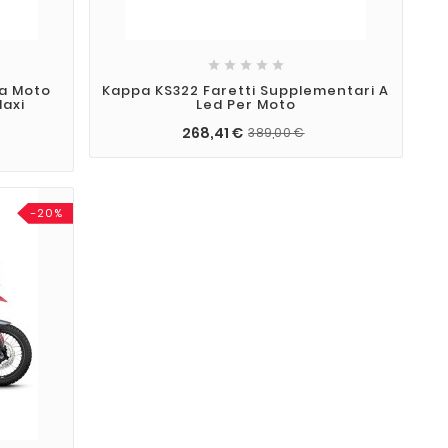





Da Moto
Kappa KS322 Faretti Supplementari A
Maxi
Led Per Moto
268,41 €
389,00 €
-20%