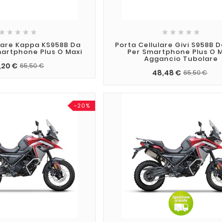










lare Kappa KS958B Da
Porta Cellulare Givi S958B 
artphone Plus O Maxi
Per Smartphone Plus O 
Aggancio Tubolare
,20 €
65,50 €
48,48 €
65,50 €
-20%