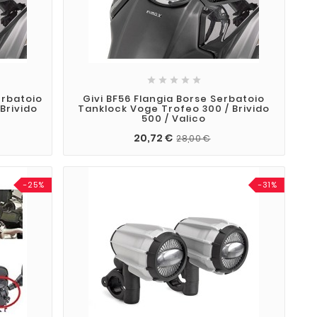





erbatoio
Givi BF56 Flangia Borse Serbatoio
Brivido
Tanklock Voge Trofeo 300 / Brivido
500 / Valico
20,72 €
28,00 €
-25%
-31%