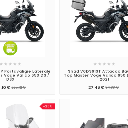










 Portavaligie Laterale
Shad V0DS61ST Attacco Ba
r Voge Valico 650 DS /
Top Master Voge Valico 650 
DSX
2021
,10 €
27,46 €
225,12 €
34,33 €
-25%