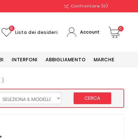
Confrontare
(0)
0
0
Account
Lista dei desideri
BI
INTERFONI
ABBIGLIAMENTO
MARCHE
 )
CERCA