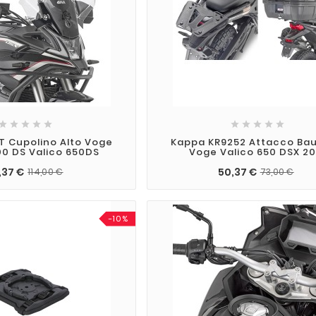










ST Cupolino Alto Voge
Kappa KR9252 Attacco Bau
00 DS Valico 650DS
Voge Valico 650 DSX 20
,37 €
50,37 €
114,00 €
73,00 €
-10%