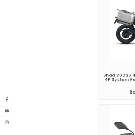
Shad V0DS614P
4P System Pe
180