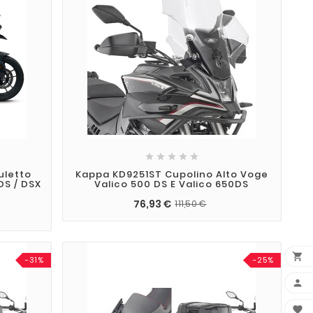





uletto
Kappa KD9251ST Cupolino Alto Voge
DS / DSX
Valico 500 DS E Valico 650DS
76,93 €
111,50 €

-31%
-25%

