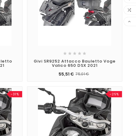







letto
Givi SR9252 Attacco Bauletto Voge
21
Valico 650 DSX 2021
55,51 €
75,01 €
-31%
-25%