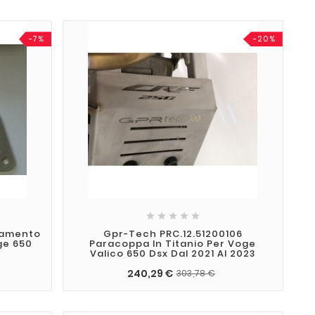
-7%
-20%





samento
Gpr-Tech PRC.12.51200106
ge 650
Paracoppa In Titanio Per Voge
Valico 650 Dsx Dal 2021 Al 2023
240,29 €
303,78 €