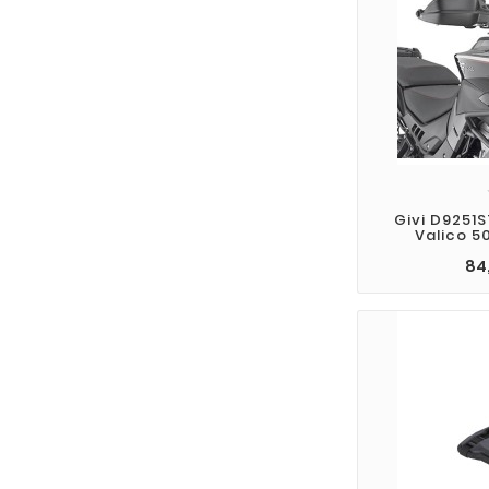
Givi D9251
Valico 5
84