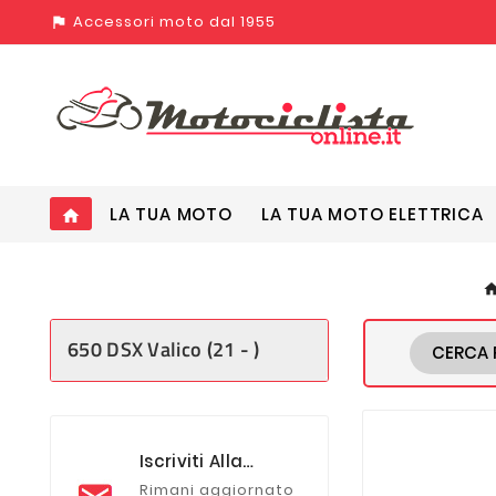
Accessori moto dal 1955
assistant_photo
LA TUA MOTO
LA TUA MOTO ELETTRICA
home
650 DSX Valico (21 - )
CERCA 
Iscriviti Alla
Newsletter
Rimani aggiornato