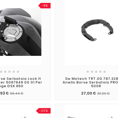
-8%










rse Serbatoio Lock It
Sw Motech TRT.00.787.32
er 5067649 00 01 Per
Anello Borse Serbatoio PR
oge DSX 650
500R
,53 €
27,00 €
58,44 €
30,00 €
-20%