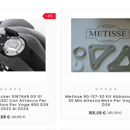
-8%










cker 5167649 00 01
Metisse 60-137-30 Kit Abbas
ASIC Con Attacco Per
30 Mm Altezza Moto Per Vo
toio Per Voge 650 DSX
DSX
 2022 Al 2024
169,06 €
181,78 €
,68 €
38,95 €