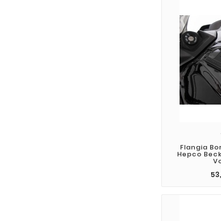
Flangia Bo
Hepco Beck
V
53