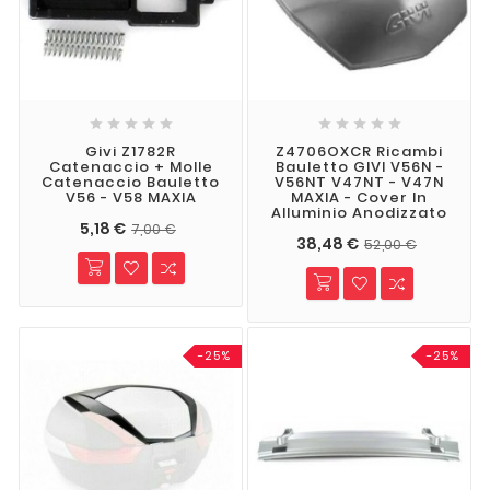










Givi Z1782R
Z4706OXCR Ricambi
Catenaccio + Molle
Bauletto GIVI V56N -
Catenaccio Bauletto
V56NT V47NT - V47N
V56 - V58 MAXIA
MAXIA - Cover In
Alluminio Anodizzato
5,18 €
7,00 €
38,48 €
52,00 €
-25%
-25%