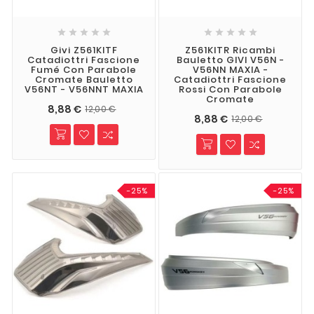










Givi Z561KITF
Z561KITR Ricambi
Catadiottri Fascione
Bauletto GIVI V56N -
Fumé Con Parabole
V56NN MAXIA -
Cromate Bauletto
Catadiottri Fascione
V56NT - V56NNT MAXIA
Rossi Con Parabole
Cromate
8,88 €
12,00 €
8,88 €
12,00 €
-25%
-25%