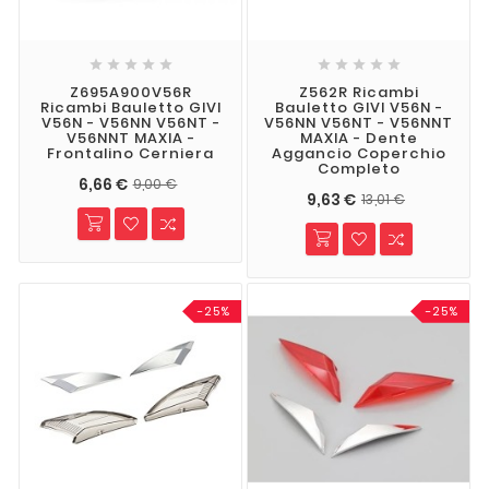










Z695A900V56R
Z562R Ricambi
Ricambi Bauletto GIVI
Bauletto GIVI V56N -
V56N - V56NN V56NT -
V56NN V56NT - V56NNT
V56NNT MAXIA -
MAXIA - Dente
Frontalino Cerniera
Aggancio Coperchio
Completo
6,66 €
9,00 €
9,63 €
13,01 €
-25%
-25%