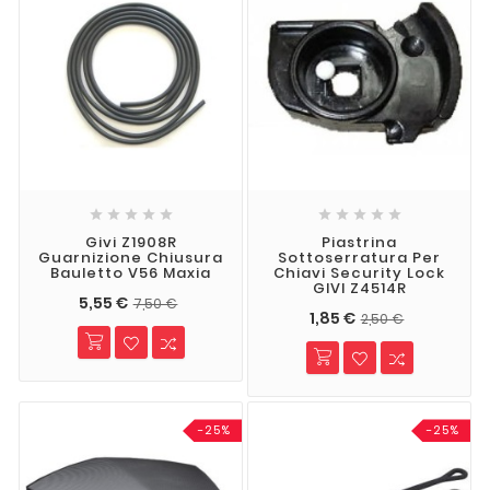










Givi Z1908R
Piastrina
Guarnizione Chiusura
Sottoserratura Per
Bauletto V56 Maxia
Chiavi Security Lock
GIVI Z4514R
5,55 €
7,50 €
1,85 €
2,50 €
-25%
-25%