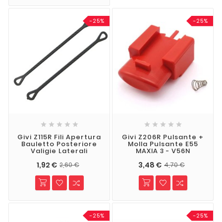
-25%
-25%










Givi Z115R Fili Apertura
Givi Z206R Pulsante +
Bauletto Posteriore
Molla Pulsante E55
Valigie Laterali
MAXIA 3 - V56N
1,92 €
3,48 €
2,60 €
4,70 €
-25%
-25%