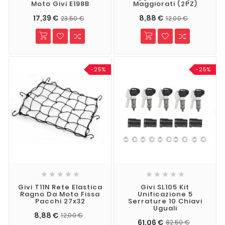
Moto Givi E198B
Maggiorati (2PZ)
17,39 €
8,88 €
23,50 €
12,00 €
-25%
-25%










Givi T11N Rete Elastica
Givi SL105 Kit
Ragno Da Moto Fissa
Unificazione 5
Pacchi 27x32
Serrature 10 Chiavi
Uguali
8,88 €
12,00 €
61,06 €
82,50 €