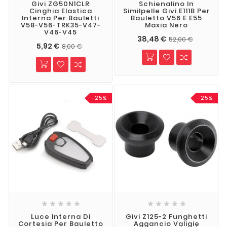
Givi ZG50N1CLR
Schienalino In
Cinghia Elastica
Similpelle Givi E111B Per
Interna Per Bauletti
Bauletto V56 E E55
V58-V56-TRK35-V47-
Maxia Nero
V46-V45
38,48 €
52,00 €
5,92 €
8,00 €
-25%
-25%










Luce Interna Di
Givi Z125-2 Funghetti
Cortesia Per Bauletto
Aggancio Valigie