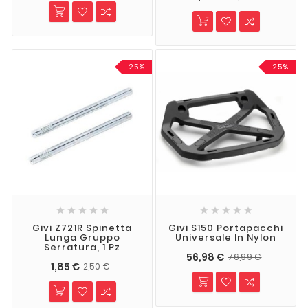
-25%
-25%










Givi Z721R Spinetta
Givi S150 Portapacchi
Lunga Gruppo
Universale In Nylon
Serratura, 1 Pz
56,98 €
76,99 €
1,85 €
2,50 €