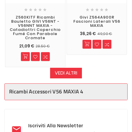










Z560KITF Ricambi
Givi Z564A900R
Bauletto GIVI V56NT -
Fascioni Laterali V56
V56NNT MAXIA -
MAXIA
Catadiottri Coperchio
36,26 €
Fumé Con Parabole
49,00 €
Cromate
21,09 €
28,50 €
VEDI ALTRI
Ricambi Accessori V56 MAXIA 4
Iscriviti Alla Newsletter