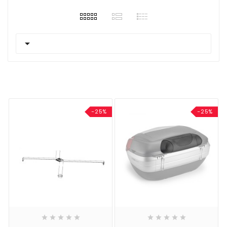

-25%
-25%









