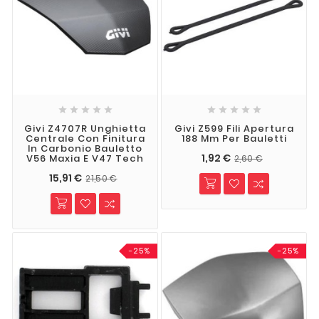










Givi Z4707R Unghietta
Givi Z599 Fili Apertura
Centrale Con Finitura
188 Mm Per Bauletti
In Carbonio Bauletto
1,92 €
V56 Maxia E V47 Tech
2,60 €
15,91 €
21,50 €
-25%
-25%