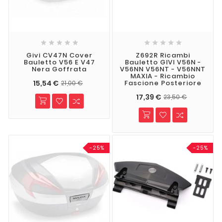










Givi CV47N Cover
Z692R Ricambi
Bauletto V56 E V47
Bauletto GIVI V56N -
Nera Goffrata
V56NN V56NT - V56NNT
MAXIA - Ricambio
15,54 €
Fascione Posteriore
21,00 €
17,39 €
23,50 €
-25%
-25%