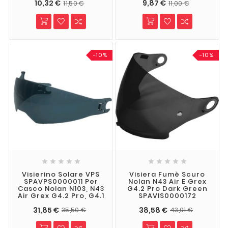
10,32 €
9,87 €
11,50 €
11,00 €
-10%
-10%










Visierino Solare VPS
Visiera Fumè Scuro
SPAVPS0000011 Per
Nolan N43 Air E Grex
Casco Nolan N103, N43
G4.2 Pro Dark Green
Air Grex G4.2 Pro, G4.1
SPAVIS0000172
31,85 €
38,58 €
35,50 €
43,01 €