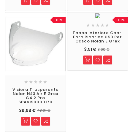
-10%
-10%





Tappo Inferiore Copri
Foro Ricarica USB Per
Casco Nolan E Grex
3,51 €
3,90 €





Visiera Trasparente
Nolan N43 Air E Grex
G4.2 Pro
SPAVIS0000170
38,58 €
43,01 €