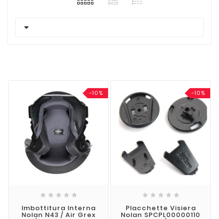

-10%
-10%










Imbottitura Interna
Placchette Visiera
Nolan N43 / Air Grex
Nolan SPCPL00000110