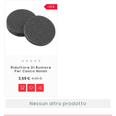
-10%





Riduttore Di Rumore
Per Casco Nolan
3,59 €
4,00 €
Nessun altro prodotto