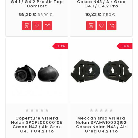
G4.1 / G4.2 Pro Air Top
Casco N43 / Air Grex
Comfort
G4.1 / G4.2 Pro
59,20 €
10,32 €
66,00 €
11,50 €
-10%
-10%










Coperture Visiera
Meccanismo Visiera
Nolan SPCPL00000105
Nolan SPAMVI0000152
Casco N43 / Air Grex
Casco Nolan N43 / Air
G4.1 / G4.2 Pro
Greg G4.2 Pro