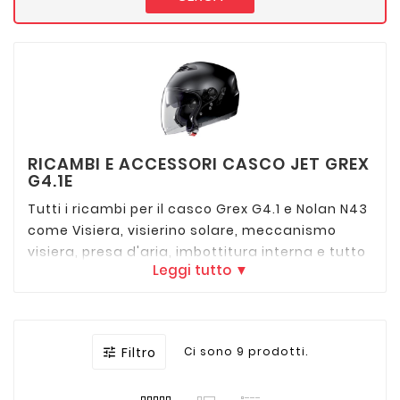
RICAMBI E ACCESSORI CASCO JET GREX
G4.1E
Tutti i ricambi per il casco Grex G4.1 e Nolan N43
come Visiera, visierino solare, meccanismo
visiera, presa d'aria, imbottitura interna e tutto
Leggi tutto ▼
quello che può servire per riparare il tuo casco
Nolan N43 o Grex G4.1
Filtro
Ci sono 9 prodotti.
