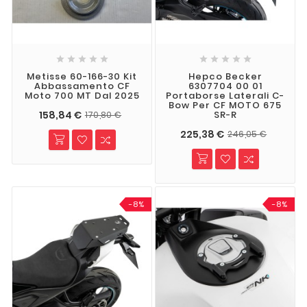










Metisse 60-166-30 Kit
Hepco Becker
Abbassamento CF
6307704 00 01
Moto 700 MT Dal 2025
Portaborse Laterali C-
Bow Per CF MOTO 675
158,84 €
SR-R
170,80 €
225,38 €
246,05 €
-8%
-8%