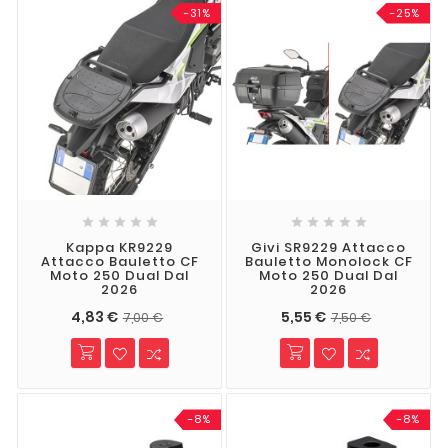
-31%
-25%










Kappa KR9229
Givi SR9229 Attacco
Attacco Bauletto CF
Bauletto Monolock CF
Moto 250 Dual Dal
Moto 250 Dual Dal
2026
2026
4,83 €
5,55 €
7,00 €
7,50 €
-8%
-8%