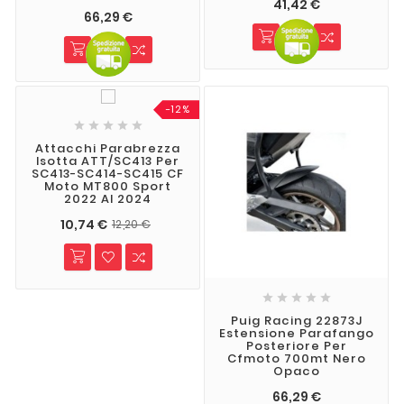
41,42 €
66,29 €
-12%





Attacchi Parabrezza
Isotta ATT/SC413 Per
SC413-SC414-SC415 CF
Moto MT800 Sport
2022 Al 2024
10,74 €
12,20 €





Puig Racing 22873J
Estensione Parafango
Posteriore Per
Cfmoto 700mt Nero
Opaco
66,29 €