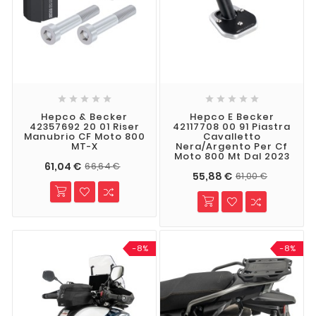










Hepco & Becker
Hepco E Becker
42357692 20 01 Riser
42117708 00 91 Piastra
Manubrio CF Moto 800
Cavalletto
MT-X
Nera/argento Per Cf
Moto 800 Mt Dal 2023
61,04 €
66,64 €
55,88 €
61,00 €
-8%
-8%