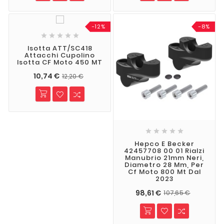
-12%
-8%





Isotta ATT/SC418
Attacchi Cupolino
Isotta CF Moto 450 MT
10,74 €
12,20 €





Hepco E Becker
42457708 00 01 Rialzi
Manubrio 21mm Neri,
Diametro 28 Mm, Per
Cf Moto 800 Mt Dal
2023
98,61 €
107,65 €