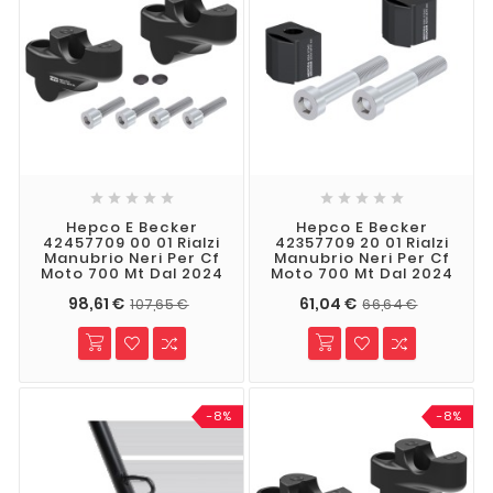










Hepco E Becker
Hepco E Becker
42457709 00 01 Rialzi
42357709 20 01 Rialzi
Manubrio Neri Per Cf
Manubrio Neri Per Cf
Moto 700 Mt Dal 2024
Moto 700 Mt Dal 2024
98,61 €
61,04 €
107,65 €
66,64 €
-8%
-8%