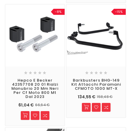
-8%
-15%










Hepco E Becker
Barkbusters BHG-149
42357708 20 01 Rialzi
Kit Attacchi Paramani
Manubrio 20 Mm Neri
CFMOTO 1000 MT-X
Per Cf Moto 800 Mt
134,55 €
Dal 2023
158,48 €
61,04 €
66,64 €