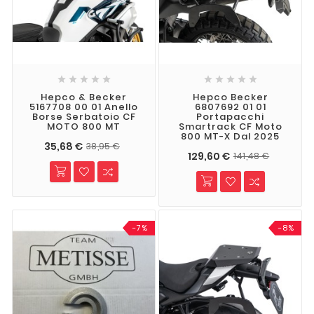










Hepco & Becker
Hepco Becker
5167708 00 01 Anello
6807692 01 01
Borse Serbatoio CF
Portapacchi
MOTO 800 MT
Smartrack CF Moto
800 MT-X Dal 2025
35,68 €
38,95 €
129,60 €
141,48 €
-7%
-8%