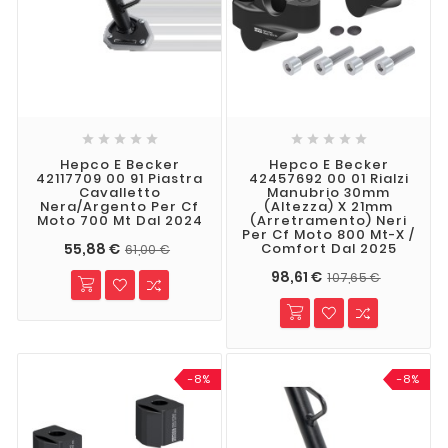










Hepco E Becker
Hepco E Becker
42117709 00 91 Piastra
42457692 00 01 Rialzi
Cavalletto
Manubrio 30mm
Nera/argento Per Cf
(altezza) X 21mm
Moto 700 Mt Dal 2024
(arretramento) Neri
Per Cf Moto 800 Mt-X /
55,88 €
Comfort Dal 2025
61,00 €
98,61 €
107,65 €
-8%
-8%