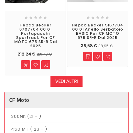










Hepco Becker
Hepco Becker 5167704
6707704 00 01
00 01 Anello Serbatoio
Portapacchi
BASIC Per CF MOTO
Sportrack Per CF
675 SR-R Dal 2025
MOTO 675 SR-R Dal
35,68 €
2025
38,95 €
212,24 €
231,70 €
VEDI ALTRI
CF Moto
300NK (21 - )
450 MT ( 23 - )