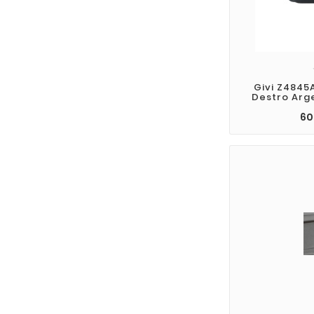
Givi Z4845
Destro Arg
60