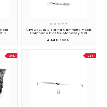





ancio
Givi Z4871R Sistema Gommino Molla
 M10
Completo Piastra Monokey M10
4,44 €
6,00 €
-25%
-25%