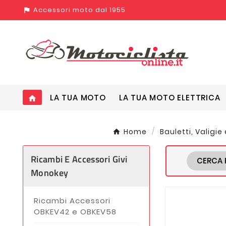
Accessori moto dal 1955
assistant_photo
LA TUA MOTO
LA TUA MOTO ELETTRICA
home
Home
Bauletti, Valigie
Ricambi E Accessori Givi
CERCA 
Monokey
Ricambi Accessori
OBKEV42 e OBKEV58