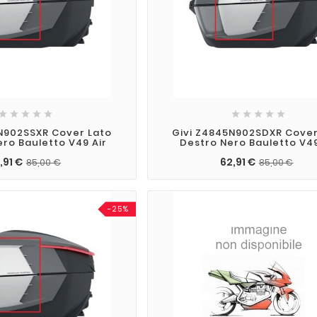










N902SSXR Cover Lato
Givi Z4845N902SDXR Cover
ero Bauletto V49 Air
Destro Nero Bauletto V49
,91 €
62,91 €
85,00 €
85,00 €
-25%