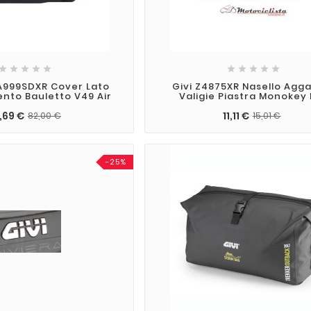










A999SDXR Cover Lato
Givi Z4875XR Nasello Agg
ento Bauletto V49 Air
Valigie Piastra Monokey
,69 €
11,11 €
82,00 €
15,01 €
-25%