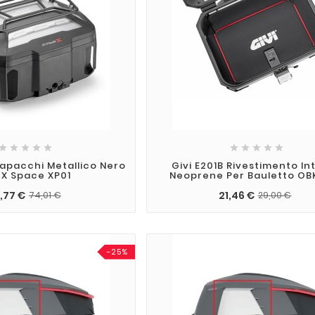










tapacchi Metallico Nero
Givi E201B Rivestimento In
 X Space XP01
Neoprene Per Bauletto OB
,77 €
21,46 €
74,01 €
29,00 €
-25%