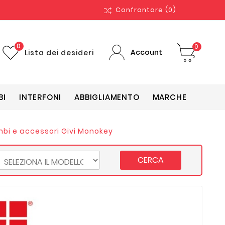
Confrontare
(0)
0
0
Account
Lista dei desideri
BI
INTERFONI
ABBIGLIAMENTO
MARCHE
bi e accessori Givi Monokey
CERCA