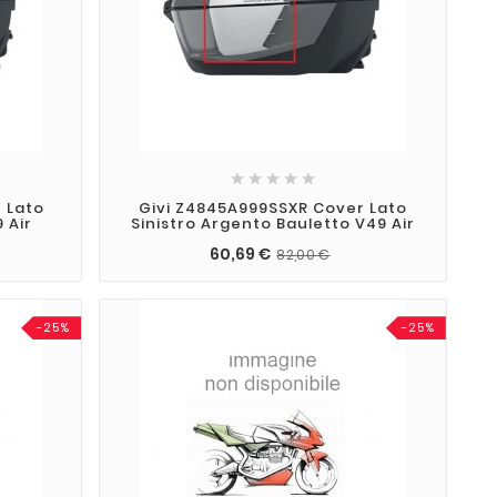





 Lato
Givi Z4845A999SSXR Cover Lato
 Air
Sinistro Argento Bauletto V49 Air
60,69 €
82,00 €
-25%
-25%