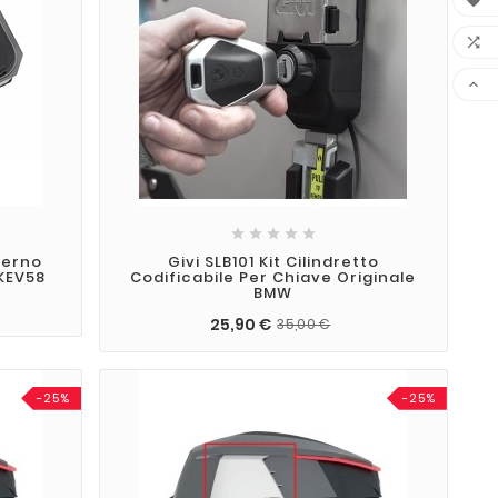








terno
Givi SLB101 Kit Cilindretto
KEV58
Codificabile Per Chiave Originale
BMW
25,90 €
35,00 €
-25%
-25%