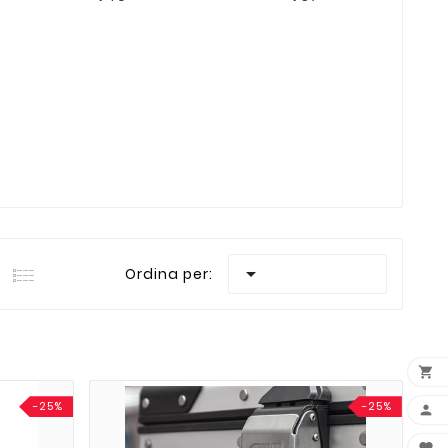

Ordina per:

-25%
-25%
