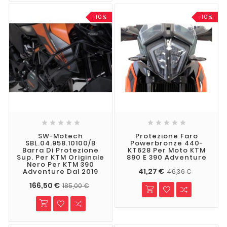
-10%
-10%










SW-Motech
Protezione Faro
SBL.04.958.10100/B
Powerbronze 440-
Barra Di Protezione
KT628 Per Moto KTM
Sup. Per KTM Originale
890 E 390 Adventure
Nero Per KTM 390
41,27 €
Adventure Dal 2019
46,36 €
166,50 €
185,00 €