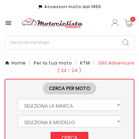
Accessori moto dal 1955
assistant_photo
0

Home
Per la tua moto
KTM
390 Adventure
( 22 - 24 )
CERCA PER MOTO
CERCA