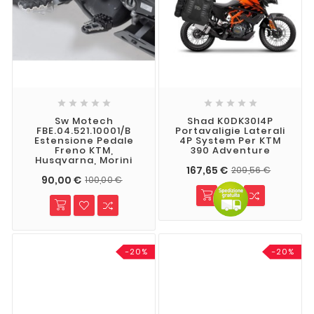










Sw Motech
Shad K0DK30I4P
FBE.04.521.10001/B
Portavaligie Laterali
Estensione Pedale
4P System Per KTM
Freno KTM,
390 Adventure
Husqvarna, Morini
167,65 €
209,56 €
90,00 €
100,00 €
-20%
-20%