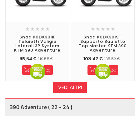










Shad K0DK30IIF
Shad K0DK30IST
Telaietti Valigie
Supporto Bauletto
Laterali 3P System
Top Master KTM 390
KTM 390 Adventure
Adventure
95,64 €
108,42 €
119,55 €
135,52 €
VEDI ALTRI
390 Adventure ( 22 - 24 )