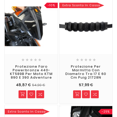
-10%
Extra Sconto In Cassa










Protezione Faro
Protezione Per
Powerbronze 440-
Marmitta Con
KT589B Per Moto KTM
Diametro Tra 17 E 60
890 E 390 Adventure
Cm Puig 21728N
48,87 €
57,99 €
54,90 €
Extra Sconto In Cassa
-25%