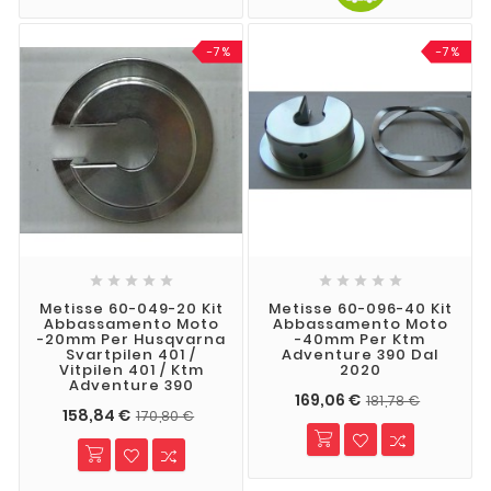
-7%
-7%










Metisse 60-049-20 Kit
Metisse 60-096-40 Kit
Abbassamento Moto
Abbassamento Moto
-20mm Per Husqvarna
-40mm Per Ktm
Svartpilen 401 /
Adventure 390 Dal
Vitpilen 401 / Ktm
2020
Adventure 390
169,06 €
181,78 €
158,84 €
170,80 €