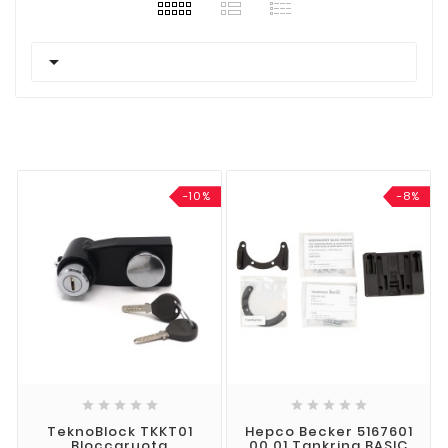

-10%
-8%










TeknoBlock TKKT01
Hepco Becker 5167601
Bloccaruota
00 01 Tankring BASIC