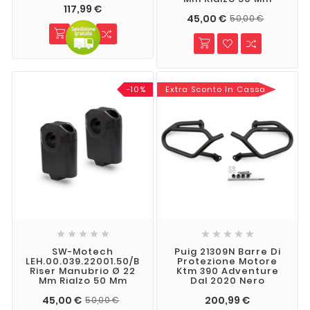
117,99 €
45,00 €
50,00 €
-10%
Extra Sconto In Cassa










SW-Motech
Puig 21309N Barre Di
LEH.00.039.22001.50/B
Protezione Motore
Riser Manubrio Ø 22
Ktm 390 Adventure
Mm Rialzo 50 Mm
Dal 2020 Nero
45,00 €
200,99 €
50,00 €