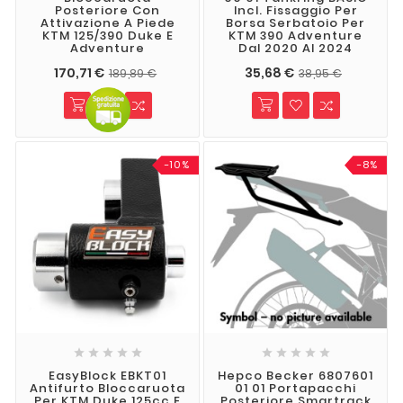
Posteriore Con
Incl. Fissaggio Per
Attivazione A Piede
Borsa Serbatoio Per
KTM 125/390 Duke E
KTM 390 Adventure
Adventure
Dal 2020 Al 2024
170,71 €
35,68 €
189,89 €
38,95 €
-10%
-8%










EasyBlock EBKT01
Hepco Becker 6807601
Antifurto Bloccaruota
01 01 Portapacchi
Per KTM Duke 125cc E
Posteriore Smartrack