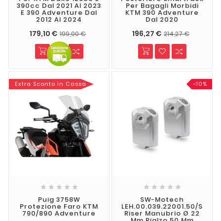
390cc Dal 2021 Al 2023
Per Bagagli Morbidi
E 390 Adventure Dal
KTM 390 Adventure
2012 Al 2024
Dal 2020
179,10 €
196,27 €
199,00 €
214,27 €
Extra Sconto In Cassa
-10%










Puig 3758W
SW-Motech
Protezione Faro KTM
LEH.00.039.22001.50/S
790/890 Adventure
Riser Manubrio Ø 22
Mm Rialzo 50 Mm