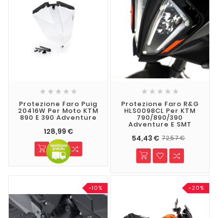










Protezione Faro Puig
Protezione Faro R&G
20416W Per Moto KTM
HLS0098CL Per KTM
890 E 390 Adventure
790/890/390
Adventure E SMT
128,99 €
54,43 €
72,57 €
-10%
-20%