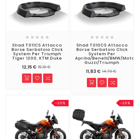










Shad T011CS Attacco
Shad T010CS Attacco
Borse Serbatoio Click
Borse Serbatoio Click
System Per Triumph
System Per
Tiger 1200, KTM Duke
Aprilia/Benelli/BMW/Moto
Guzzi/Triumph
12,15 €
15,19 €
11,83 €
14,79 €
-20%
-20%