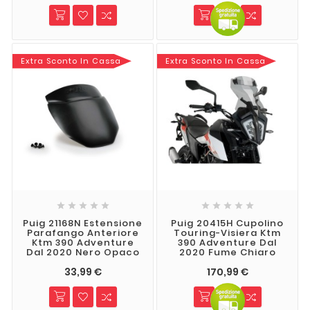
Extra Sconto In Cassa
Extra Sconto In Cassa










Puig 21168N Estensione
Puig 20415H Cupolino
Parafango Anteriore
Touring-Visiera Ktm
Ktm 390 Adventure
390 Adventure Dal
Dal 2020 Nero Opaco
2020 Fume Chiaro
33,99 €
170,99 €