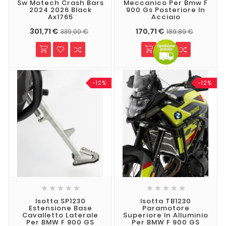
Sw Motech Crash Bars
Meccanico Per Bmw F
2024 2026 Black
900 Gs Posteriore In
Ax1765
Acciaio
301,71 €
170,71 €
339,00 €
189,89 €
-12%
-12%










Isotta SP1230
Isotta TB1230
Estensione Base
Paramotore
Cavalletto Laterale
Superiore In Alluminio
Per BMW F 900 GS
Per BMW F 900 GS