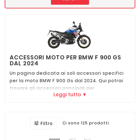
ACCESSORI MOTO PER BMW F 900 GS
DAL 2024
Un pagina dedicata ai soli accessori specifici
per la moto BMW F 900 Gs dal 2024. Qui potrai
trovare gli accessori principali per
Leggi tutto ▼
personalizzare la tua moto come paramotore
tubolare, bauletto posteriore, valigie laterali,
cupolino, paracoppa e mettere a confronto
tutte le migliori marche come Givi, Kappa, Shad,
Filtro
Ci sono 125 prodotti.

Rizoma, Hepco Becker, Sw Motech, Puig, Isotta,
R&G, Powerbronze, Zieger.