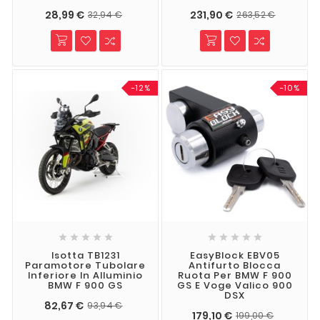
28,99 €
231,90 €
32,94 €
263,52 €
-12%
-10%










Isotta TB1231
EasyBlock EBV05
Paramotore Tubolare
Antifurto Blocca
Inferiore In Alluminio
Ruota Per BMW F 900
BMW F 900 GS
GS E Voge Valico 900
DSX
82,67 €
93,94 €
179,10 €
199,00 €