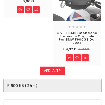
0,00 €






Givi EH5145 Estensione
Paramani Originale
Per BMW F900GS Dal
2024
84,37 €
114,00 €
VEDI ALTRI
F 900 GS ( 24 - )