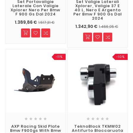
Set Portavaligie
Set Valigie Laterali
Laterale Con Valigie
Xplorer, Valigie 37 E
Xplorer Nero Per Bmw
40 L, Nero E Argento
F 900 Gs Dal 2024
Per Bmw F 900 Gs Dal
2024
1.389,86 €
1.517,31 €
1.342,90 €
1.466,05 €
-11%
-10%










AXP Racing Skid Plate
TeknoBlock TKMW02
Bmw F900gs With Bmw
Antifurto Bloccaruota