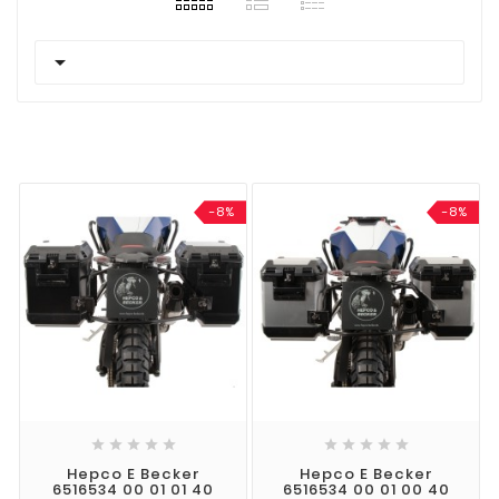

-8%
-8%










Hepco E Becker
Hepco E Becker
6516534 00 01 01 40
6516534 00 01 00 40