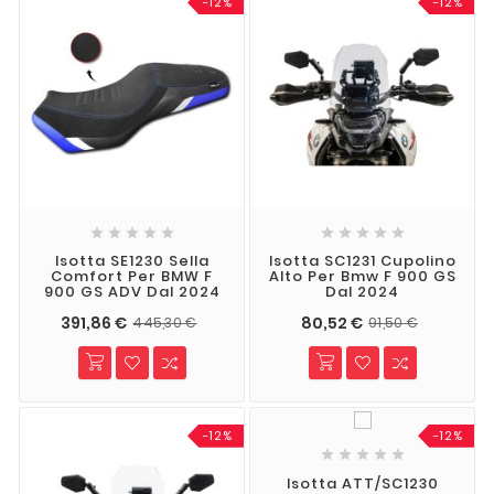
-12%
-12%










Isotta SE1230 Sella
Isotta SC1231 Cupolino
Comfort Per BMW F
Alto Per Bmw F 900 GS
900 GS ADV Dal 2024
Dal 2024
391,86 €
80,52 €
445,30 €
91,50 €
-12%
-12%





Isotta ATT/SC1230