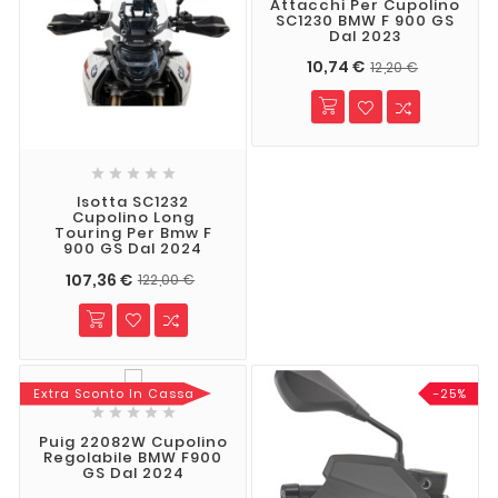
Attacchi Per Cupolino
SC1230 BMW F 900 GS
Dal 2023
10,74 €
12,20 €





Isotta SC1232
Cupolino Long
Touring Per Bmw F
900 GS Dal 2024
107,36 €
122,00 €
Extra Sconto In Cassa
-25%





Puig 22082W Cupolino
Regolabile BMW F900
GS Dal 2024