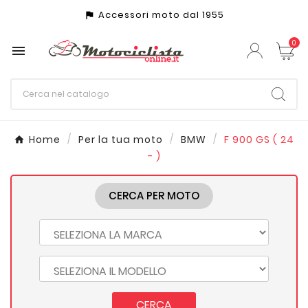
Accessori moto dal 1955
assistant_photo
0

Home
Per la tua moto
BMW
F 900 GS ( 24
- )
CERCA PER MOTO
CERCA