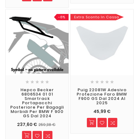
-8%
Extra Sconto In Cassa










Hepco Becker
Puig 22081W Adesivo
6806534 01 01
Protezione Faro BMW
Smartrack
F900 GS Dal 2024 Al
Portapacchi
2025
Posteriore Per Bagagli
45,99 €
Morbidi Per BMW F 900
GS Dal 2024
237,60 €
259,38 €