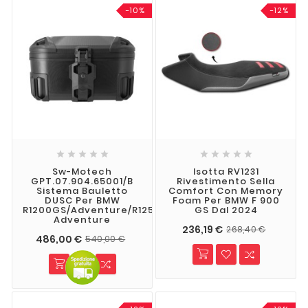
-10%
-12%










Sw-Motech
Isotta RV1231
GPT.07.904.65001/B
Rivestimento Sella
Sistema Bauletto
Comfort Con Memory
DUSC Per BMW
Foam Per BMW F 900
R1200GS/Adventure/R1250GS/F900GS/F850GS
GS Dal 2024
Adventure
236,19 €
268,40 €
486,00 €
540,00 €