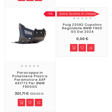
-11%
Extra Sconto In Cassa





Puig 22082 Cupolino
Regolabile BMW F900
GS Dal 2024
0,00 €





Paracoppa In
Polietilene Piastra
Paramotore AXP
AX1772 Per BMW
F900GS
301,71 €
339,00 €