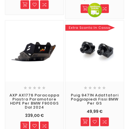
Extra Sconto In Cassa










AXP AX1776 Paracoppa
Puig 9471N Adattatori
Piastra Paramotore
Poggiapiedi Fissi BMW
HDPE Per BMW F900GS
Per GS
Dal 2024
49,99 €
339,00 €