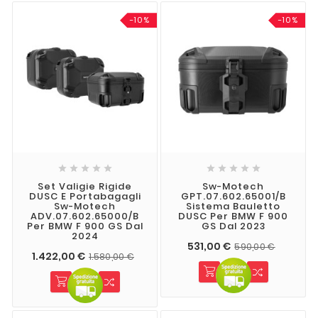
-10%
-10%










Set Valigie Rigide
Sw-Motech
DUSC E Portabagagli
GPT.07.602.65001/B
Sw-Motech
Sistema Bauletto
ADV.07.602.65000/B
DUSC Per BMW F 900
Per BMW F 900 GS Dal
GS Dal 2023
2024
531,00 €
590,00 €
1.422,00 €
1.580,00 €