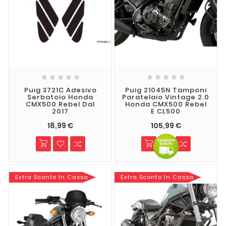










Puig 3721C Adesivo
Puig 21045N Tamponi
Serbatoio Honda
Paratelaio Vintage 2.0
CMX500 Rebel Dal
Honda CMX500 Rebel
2017
E CL500
18,99 €
105,99 €
Extra Sconto In Cassa
Extra Sconto In Cassa