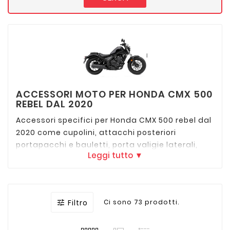
ACCESSORI MOTO PER HONDA CMX 500
REBEL DAL 2020
Accessori specifici per Honda CMX 500 rebel dal
2020 come cupolini, attacchi posteriori
portapacchi e bauletti, porta valigie laterali,
Leggi tutto ▼
agganci serbatoio al tappo, paramotore e
protezioni, sissybar e schienalini dei migliori
marchi: GIVI, Kappa, SW-Motech, Hepco &
Becker, Puig, R&G, De Pretto moto.
Filtro
Ci sono 73 prodotti.
