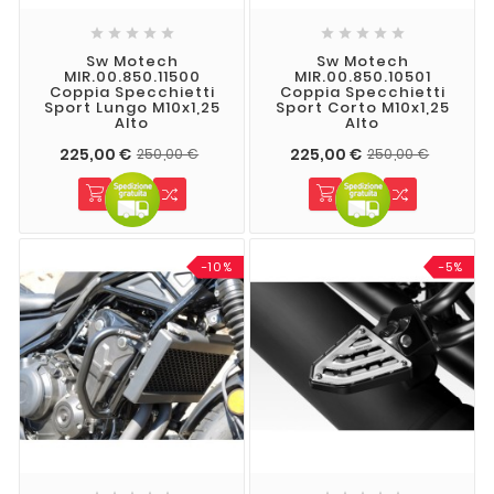










Sw Motech
Sw Motech
MIR.00.850.11500
MIR.00.850.10501
Coppia Specchietti
Coppia Specchietti
Sport Lungo M10x1,25
Sport Corto M10x1,25
Alto
Alto
225,00 €
225,00 €
250,00 €
250,00 €
-10%
-5%