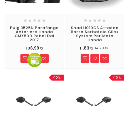










Puig 3525N Parafango
Shad H010CS Attacco
Anteriore Honda
Borse Serbatoio Click
CMX500 Rebel Dal
System Per Moto
2017
Honda
106,99 €
11,83 €
14,79 €
-10%
-10%