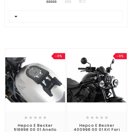

-8%
-8%










Hepco E Becker
Hepco E Becker
516998 00 01 Anello
400998 00 01 Kit Fari