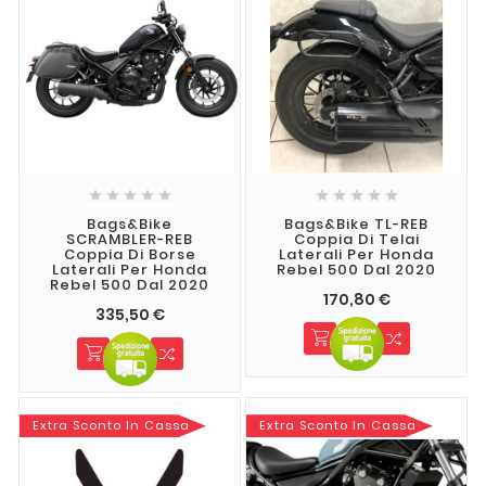










Bags&Bike
Bags&Bike TL-REB
SCRAMBLER-REB
Coppia Di Telai
Coppia Di Borse
Laterali Per Honda
Laterali Per Honda
Rebel 500 Dal 2020
Rebel 500 Dal 2020
170,80 €
335,50 €
Extra Sconto In Cassa
Extra Sconto In Cassa