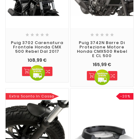










Puig 3702 Carenatura
Puig 3742N Barre Di
Frontale Honda CMX
Protezione Motore
500 Rebel Dal 2017
Honda CMX500 Rebel
E CL 500
108,99 €
165,99 €
Extra Sconto In Cassa
-20%