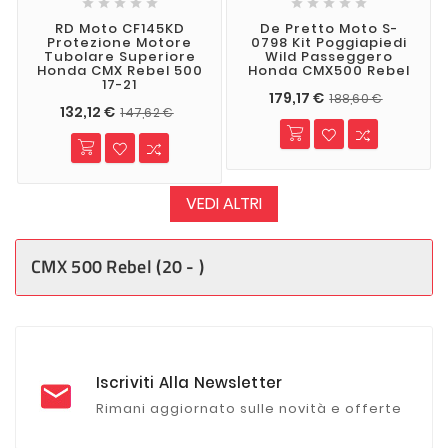










RD Moto CF145KD
De Pretto Moto S-
Protezione Motore
0798 Kit Poggiapiedi
Tubolare Superiore
Wild Passeggero
Honda CMX Rebel 500
Honda CMX500 Rebel
17-21
179,17 €
188,60 €
132,12 €
147,62 €
VEDI ALTRI
CMX 500 Rebel (20 - )
Iscriviti Alla Newsletter
Rimani aggiornato sulle novità e offerte