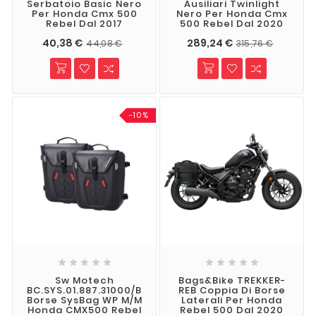
Serbatoio Basic Nero
Ausiliari Twinlight
Per Honda Cmx 500
Nero Per Honda Cmx
Rebel Dal 2017
500 Rebel Dal 2020
40,38 €
289,24 €
44,08 €
315,76 €
-10%










Sw Motech
Bags&Bike TREKKER-
BC.SYS.01.887.31000/B
REB Coppia Di Borse
Borse SysBag WP M/M
Laterali Per Honda
Honda CMX500 Rebel
Rebel 500 Dal 2020