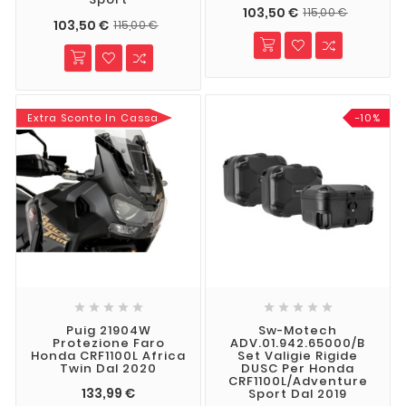
103,50 €
115,00 €
103,50 €
115,00 €
Extra Sconto In Cassa
-10%










Puig 21904W
Sw-Motech
Protezione Faro
ADV.01.942.65000/B
Honda CRF1100L Africa
Set Valigie Rigide
Twin Dal 2020
DUSC Per Honda
CRF1100L/Adventure
133,99 €
Sport Dal 2019