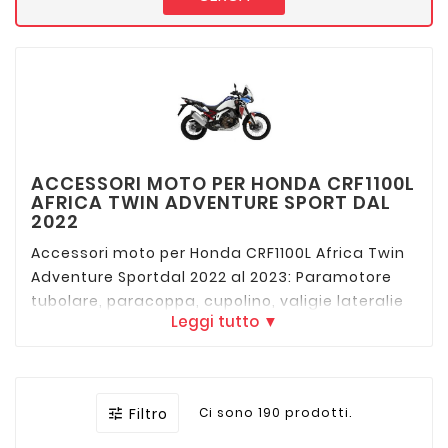
ACCESSORI MOTO PER HONDA CRF1100L
AFRICA TWIN ADVENTURE SPORT DAL
2022
Accessori moto per Honda CRF1100L Africa Twin
Adventure Sportdal 2022 al 2023: Paramotore
tubolare, paracoppa, cupolino, valigie lateralie
Leggi tutto ▼
bauletto in alluminio. Qualunque siano le tue
esigenze o il tuo stile di guida in questa pagina
trovera tutti gli accessori proposti per la tua
moto della migliori marche come Givi, Shad,
Filtro
Ci sono 190 prodotti.

Hepco & Becker, Sw motech, Puig ecc.