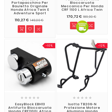
Portapacchino Per
Bloccaruota
Bauletto Originale
Meccanico Per Honda
Honda Africa Twin E
CRF 1100 L Africa Twin
Adventure Sport
170,72 €
189,90 €
110,27 €
149,00 €
-10%
-12%










EasyBlock EBH13
Isotta TB206-N
Antifurto Bloccaruota
Protezione Motore
Honda CRF1100L Africa
Alluminio Honda