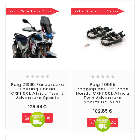
Extra Sconto In Cassa
Extra Sconto In Cassa










Puig 21395 Parabrezza
Puig 20555
Touring Honda
Poggiapiedi Off-Road
CRF1100L Africa Twin E
Honda CRF1100L Africa
Adventure Sports
Twin Adventure
Sports Dal 2020
125,99 €
102,85 €