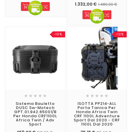
1.332,00 €
1.480,00 €
-10%
-12%










Sistema Bauletto
ISOTTA PP214-ALL
DUSC Sw-Motech
Porta Tanica Per
GPT.01.942.65001/B
Honda Africa Twin
Per Honda CRF1100L
CRF 1100L Adventure
Africa Twin / Adv
Sport Dal 2020 - CRF
Sport
1100L Dal 2020