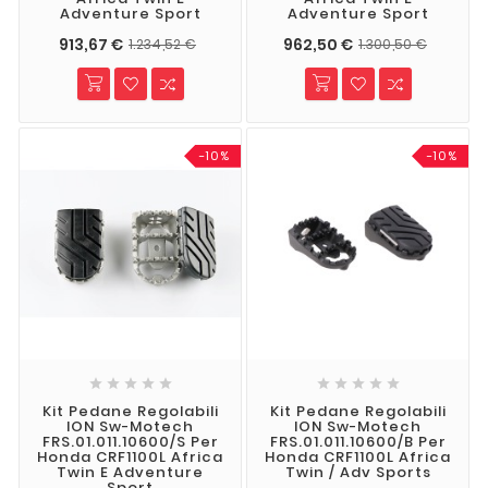
Adventure Sport
Adventure Sport
913,67 €
962,50 €
1.234,52 €
1.300,50 €
-10%
-10%










Kit Pedane Regolabili
Kit Pedane Regolabili
ION Sw-Motech
ION Sw-Motech
FRS.01.011.10600/S Per
FRS.01.011.10600/B Per
Honda CRF1100L Africa
Honda CRF1100L Africa
Twin E Adventure
Twin / Adv Sports
Sport