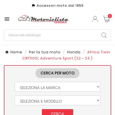
Accessori moto dal 1955
assistant_photo
0

Home
Per la tua moto
Honda
Africa Twin
CRF1100L Adventure Sport (22 - 23 )
CERCA PER MOTO
CERCA