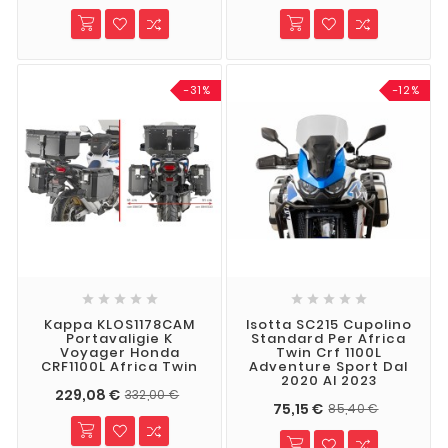
-31%
-12%










Kappa KLOS1178CAM
Isotta SC215 Cupolino
Portavaligie K
Standard Per Africa
Voyager Honda
Twin Crf 1100L
CRF1100L Africa Twin
Adventure Sport Dal
2020 Al 2023
229,08 €
332,00 €
75,15 €
85,40 €