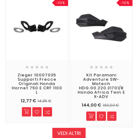
-10%
-10%










Zieger 10007035
Kit Paramani
Supporti Frecce
Adventure SW-
Originali Honda
Motech
Hornet 750 E CRF 1100
HDG.00.220.31701/B
L
Honda Africa Twin E
X-ADV
12,77 €
14,35 €
144,00 €
160,00 €
VEDI ALTRI