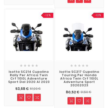
-12%
-12%










Isotta SC214 Cupolino
Isotta SC217 Cupolino
Rally Per Africa Twin
Touring Per Honda
Crf 1100L Adventure
Africa Twin Crf 1100L
Sport Dal 2020 Al 2023
Adventure Sport
20202023
53,68 €
61,00 €
80,52 €
91,50 €