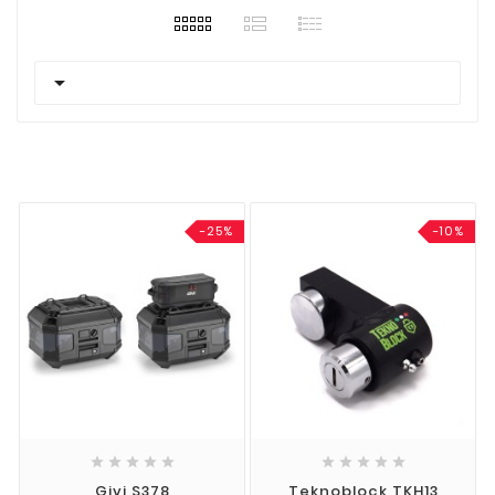

-25%
-10%










Givi S378
Teknoblock TKH13