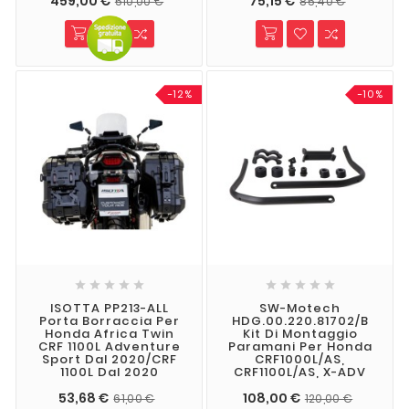
459,00 €
75,15 €
510,00 €
85,40 €
-12%
-10%










ISOTTA PP213-ALL
SW-Motech
Porta Borraccia Per
HDG.00.220.81702/B
Honda Africa Twin
Kit Di Montaggio
CRF 1100L Adventure
Paramani Per Honda
Sport Dal 2020/CRF
CRF1000L/AS,
1100L Dal 2020
CRF1100L/AS, X-ADV
53,68 €
108,00 €
61,00 €
120,00 €