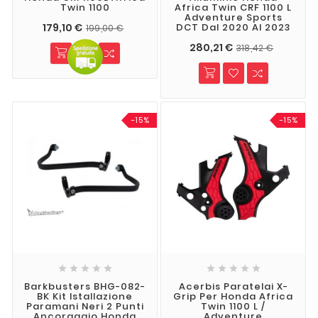
Twin 1100
Africa Twin CRF 1100 L
Adventure Sports
179,10 €
DCT Dal 2020 Al 2023
199,00 €
280,21 €
318,42 €
-15%
-15%










Barkbusters BHG-082-
Acerbis Paratelai X-
BK Kit Istallazione
Grip Per Honda Africa
Paramani Neri 2 Punti
Twin 1100 L /
Ancoraggio Honda
Adventure