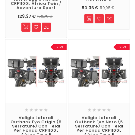
CRF1100L Africa Twin /
50,36 €
Adventure Sport
59,95 €
129,37 €
152,38 €
-25%
-25%










Valigie Laterali
Valigie Laterali
Outback Evo Grigio (5
Outback Evo Nero (5
Serrature) Con Telai
Serrature) Con Telai
Per Honda CRF1100L
Per Honda CRF1100L
Africa Twin E
Africa Twin E