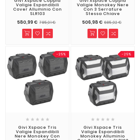
Givi Xspace Coppia
Givi Xspace Coppia
Valigie Espandibili
Valigie Monokey Nere
Cover Alluminio Con
Con 3 Serrature
SLR103
Stessa Chiave
580,99 €
506,98 €
785,01 €
685,02 €
-25%
-25%










Givi Xspace Tris
Givi Xspace Tris
Valigie Espandibili
Valigie Espandibili
Nere Monokey Con
Monokey Alluminio