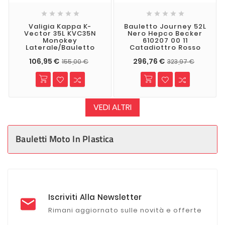










Valigia Kappa K-
Bauletto Journey 52L
Vector 35L KVC35N
Nero Hepco Becker
Monokey
610207 00 11
Laterale/bauletto
Catadiottro Rosso
106,95 €
296,76 €
155,00 €
323,97 €
VEDI ALTRI
Bauletti Moto In Plastica
Iscriviti Alla Newsletter
Rimani aggiornato sulle novità e offerte