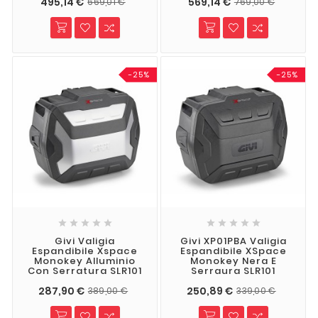
495,14 €
569,14 €
669,01 €
769,00 €
-25%
-25%










Givi Valigia
Givi XP01PBA Valigia
Espandibile Xspace
Espandibile XSpace
Monokey Alluminio
Monokey Nera E
Con Serratura SLR101
Serraura SLR101
287,90 €
250,89 €
389,00 €
339,00 €