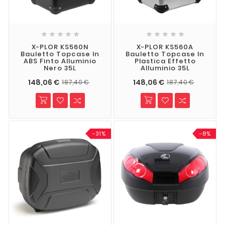










X-PLOR KS560N
X-PLOR KS560A
Bauletto Topcase In
Bauletto Topcase In
ABS Finto Alluminio
Plastica Effetto
Nero 35L
Alluminio 35L
148,06 €
148,06 €
187,40 €
187,40 €
-31%
-8%