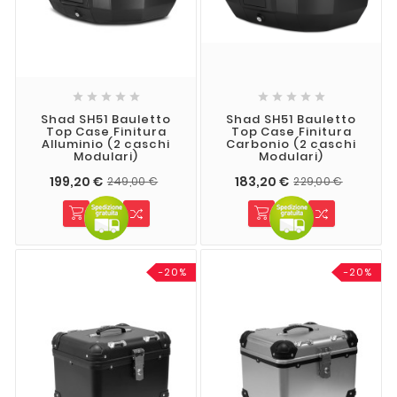










Shad SH51 Bauletto
Shad SH51 Bauletto
Top Case Finitura
Top Case Finitura
Alluminio (2 Caschi
Carbonio (2 Caschi
Modulari)
Modulari)
199,20 €
183,20 €
249,00 €
229,00 €
-20%
-20%