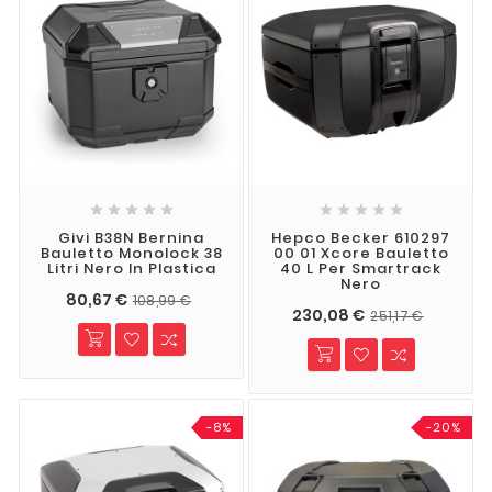










Givi B38N Bernina
Hepco Becker 610297
Bauletto Monolock 38
00 01 Xcore Bauletto
Litri Nero In Plastica
40 L Per Smartrack
Nero
80,67 €
108,99 €
230,08 €
251,17 €
-8%
-20%