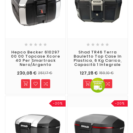










Hepco Becker 610297
Shad TR46 Terra
00 00 Topcase Xcore
Bauletto Top Case In
40 Per Smartrack
Plastica, 6 Kg Carico,
Nero/argento
Capacità 1 Integrale
230,08 €
127,28 €
251,17 €
159,10 €
-20%
-20%