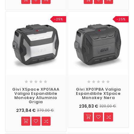
-25%
-25%










Givi XSpace XP01AAA
Givi XP01PBA Valigia
Valigia Espandibile
Espandibile XSpace
Monokey Alluminio
Monokey Nera
Grigia
236,83 €
320,00 €
273,84 €
370,00 €