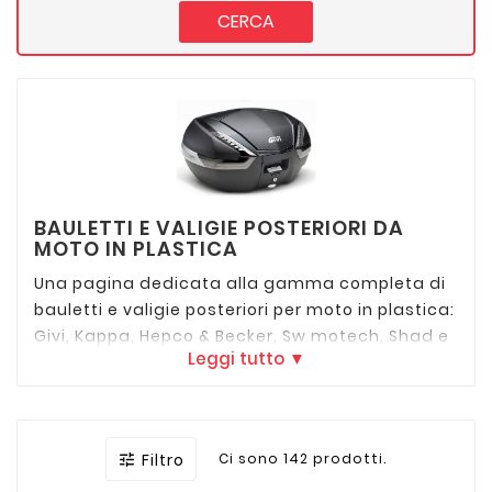
CERCA
BAULETTI E VALIGIE POSTERIORI DA
MOTO IN PLASTICA
Una pagina dedicata alla gamma completa di
bauletti e valigie posteriori per moto in plastica:
Givi, Kappa, Hepco & Becker, Sw motech, Shad e
Leggi tutto ▼
tutte le migliori marche.
Scopri l'aggancio specifico per la tua moto
QUI
Filtro
Ci sono 142 prodotti.
