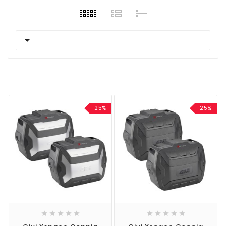

-25%
-25%









