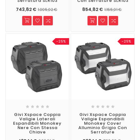
Serratura SLR103
Con Serrature SLR103
743,82 €
854,82 €
1.005,02 €
1.155,01 €
-25%
-25%










Givi Xspace Coppia
Givi Xspace Coppia
Valigie Laterali
Valigie Espandibili
Espandibili Monokey
Monokey Cover
Nere Con Stessa
Alluminio Grigio Con
Chiave
Serrature