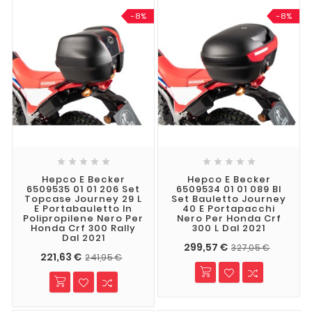
-8%
-8%










Hepco E Becker
Hepco E Becker
6509535 01 01 206 Set
6509534 01 01 089 Bl
Topcase Journey 29 L
Set Bauletto Journey
E Portabauletto In
40 E Portapacchi
Polipropilene Nero Per
Nero Per Honda Crf
Honda Crf 300 Rally
300 L Dal 2021
Dal 2021
299,57 €
327,05 €
221,63 €
241,95 €