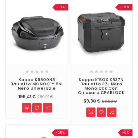
-31%
-30%










Kappa K5600NB
Kappa K’BOX KB37N
Bauletto MONOKEY 56L
Bauletto 37L Nero
Nero Universale
Monolock Con
Chiusura CRABLOCK
199,41 €
289,01 €
69,30 €
99,00 €
-25%
-8%