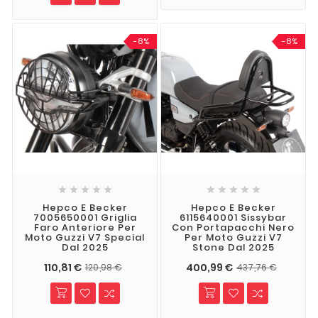
-8%
-8%










Hepco E Becker
Hepco E Becker
7005650001 Griglia
6115640001 Sissybar
Faro Anteriore Per
Con Portapacchi Nero
Moto Guzzi V7 Special
Per Moto Guzzi V7
Dal 2025
Stone Dal 2025
110,81 €
400,99 €
120,98 €
437,76 €