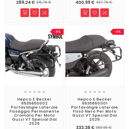
289,24 €
400,99 €
315,76 €
437,76 €
-8%
-8%










Hepco E Becker
Hepco E Becker
6535650002
6535650001
Portavaligie Laterale
Portavaligie Laterale
Fissaggio Permanente
Fisso Nero Per Moto
Cromato Per Moto
Guzzi V7 Special Dal
Guzzi V7 Special Dal
2025
2025
333,38 €
363,95 €