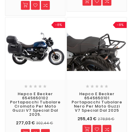
-8%
-8%










Hepco E Becker
Hepco E Becker
6545650102
6545650101
Portapacchi Tubolare
Portapacchi Tubolare
Cromato Per Moto
Nero Per Moto Guzzi
Guzzi V7 Special Dal
V7 Special Dal 2025
2025.
255,43 €
278,86 €
277,03 €
302,44 €