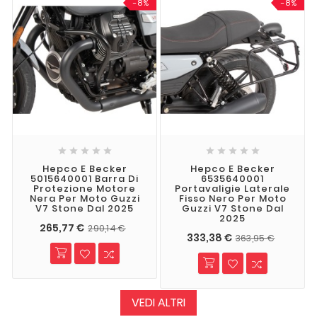
-8%
-8%










Hepco E Becker
Hepco E Becker
5015640001 Barra Di
6535640001
Protezione Motore
Portavaligie Laterale
Nera Per Moto Guzzi
Fisso Nero Per Moto
V7 Stone Dal 2025
Guzzi V7 Stone Dal
2025
265,77 €
290,14 €
333,38 €
363,95 €
VEDI ALTRI