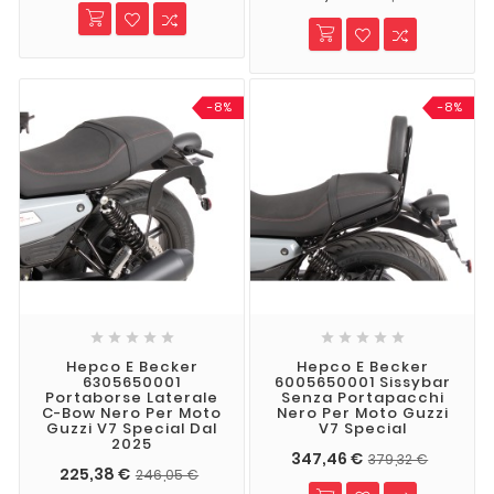
-8%
-8%










Hepco E Becker
Hepco E Becker
6305650001
6005650001 Sissybar
Portaborse Laterale
Senza Portapacchi
C-Bow Nero Per Moto
Nero Per Moto Guzzi
Guzzi V7 Special Dal
V7 Special
2025
347,46 €
379,32 €
225,38 €
246,05 €