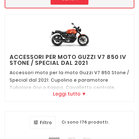
ACCESSORI PER MOTO GUZZI V7 850 IV
STONE / SPECIAL DAL 2021
Accessori moto per la moto Guzzi V7 850 Stone /
Special dal 2021: Cupolino e paramotore
Tubolare Givi o Kappa, Cavalletto centrale,
Leggi tutto ▼
telaietti C-Bow e Paramotore della Hepco
Becker, telaietti laterali porta borse SW Motech
e tutti i migliori accessori delle migliori marche
per la tua Moto Guzzi V7 Stone dal 2021
Filtro
Ci sono 176 prodotti.
