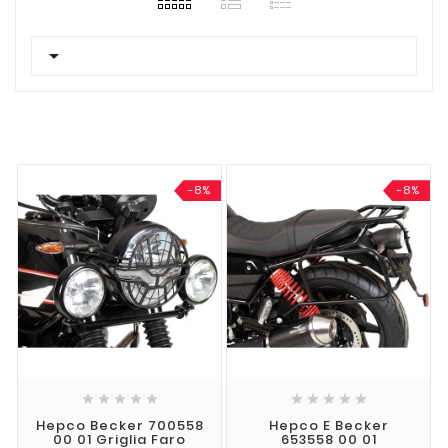

-8%
-8%










Hepco Becker 700558
Hepco E Becker
00 01 Griglia Faro
653558 00 01