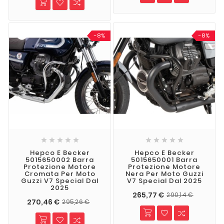
-8%
-8%










Hepco E Becker
Hepco E Becker
5015650002 Barra
5015650001 Barra
Protezione Motore
Protezione Motore
Cromata Per Moto
Nera Per Moto Guzzi
Guzzi V7 Special Dal
V7 Special Dal 2025
2025
265,77 €
290,14 €
270,46 €
295,26 €