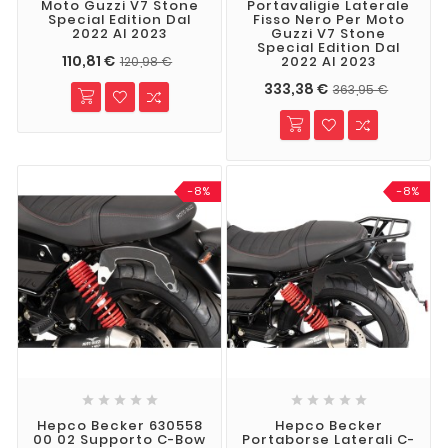
Moto Guzzi V7 Stone
Portavaligie Laterale
Special Edition Dal
Fisso Nero Per Moto
2022 Al 2023
Guzzi V7 Stone
Special Edition Dal
110,81 €
2022 Al 2023
120,98 €
333,38 €
363,95 €
-8%
-8%










Hepco Becker 630558
Hepco Becker
00 02 Supporto C-Bow
Portaborse Laterali C-