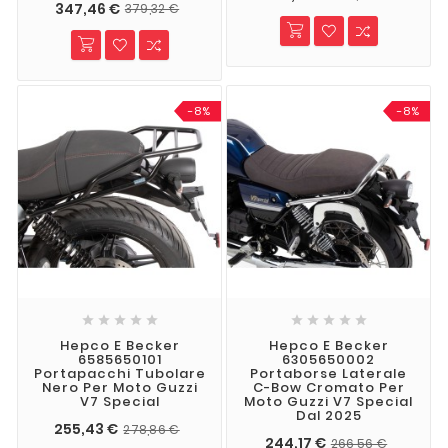
347,46 €
379,32 €
-8%
-8%










Hepco E Becker
Hepco E Becker
6585650101
6305650002
Portapacchi Tubolare
Portaborse Laterale
Nero Per Moto Guzzi
C-Bow Cromato Per
V7 Special
Moto Guzzi V7 Special
Dal 2025
255,43 €
278,86 €
244,17 €
266,56 €