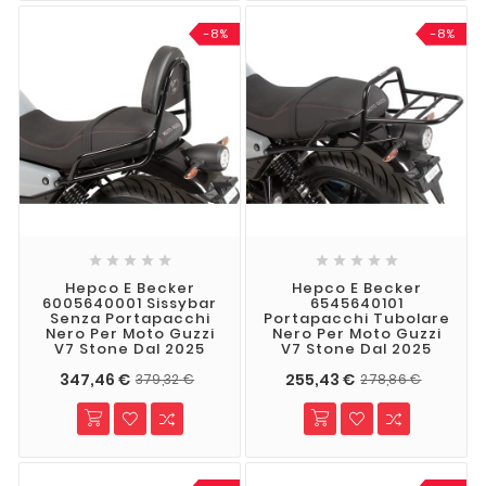
-8%
-8%










Hepco E Becker
Hepco E Becker
6005640001 Sissybar
6545640101
Senza Portapacchi
Portapacchi Tubolare
Nero Per Moto Guzzi
Nero Per Moto Guzzi
V7 Stone Dal 2025
V7 Stone Dal 2025
347,46 €
255,43 €
379,32 €
278,86 €