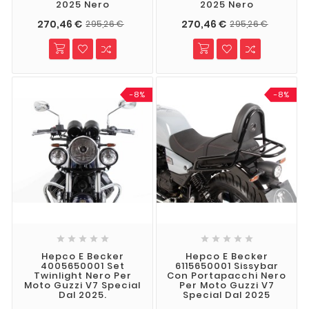
2025 Nero
2025 Nero
270,46 €
270,46 €
295,26 €
295,26 €
-8%
-8%










Hepco E Becker
Hepco E Becker
4005650001 Set
6115650001 Sissybar
Twinlight Nero Per
Con Portapacchi Nero
Moto Guzzi V7 Special
Per Moto Guzzi V7
Dal 2025.
Special Dal 2025