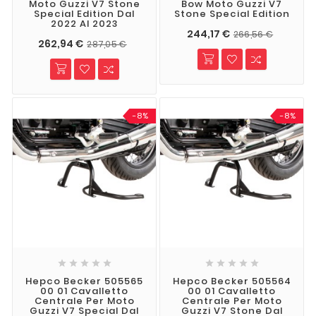
Moto Guzzi V7 Stone
Bow Moto Guzzi V7
Special Edition Dal
Stone Special Edition
2022 Al 2023
244,17 €
266,56 €
262,94 €
287,05 €
-8%
-8%










Hepco Becker 505565
Hepco Becker 505564
00 01 Cavalletto
00 01 Cavalletto
Centrale Per Moto
Centrale Per Moto
Guzzi V7 Special Dal
Guzzi V7 Stone Dal