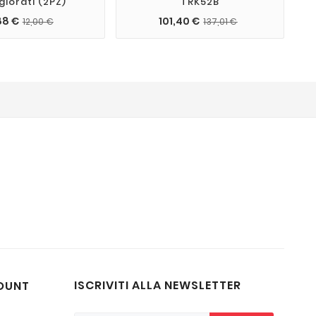
iorati (2PZ)
TRK52B
88 €
101,40 €
12,00 €
137,01 €
ISCRIVITI ALLA NEWSLETTER
OUNT