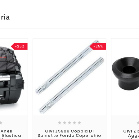
ria
-25%
-25%






 Anelli
Givi Z590R Coppia Di
Givi Z
 Elastica
Spinette Fondo Coperchio
Agga