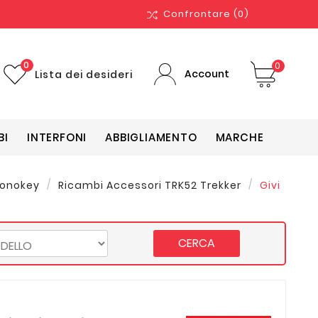
Confrontare
(0)
0
0
Account
Lista dei desideri
BI
INTERFONI
ABBIGLIAMENTO
MARCHE
Monokey
Ricambi Accessori TRK52 Trekker
Givi
CERCA