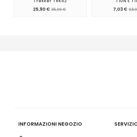
Trekker TRK52
T10N E T1
25,90 €
7,03 €
35,00 €
9,50
INFORMAZIONI NEGOZIO
SERVIZIO