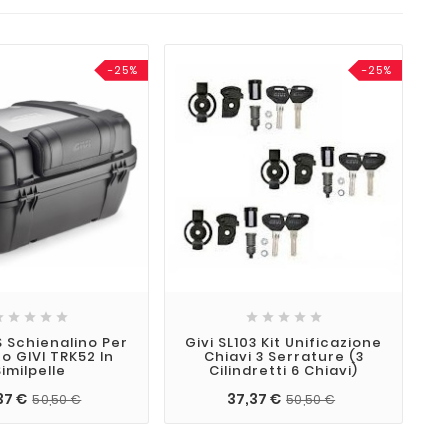
-25%
-25%










S Schienalino Per
Givi SL103 Kit Unificazione
o GIVI TRK52 In
Chiavi 3 Serrature (3
Similpelle
Cilindretti 6 Chiavi)
37 €
37,37 €
50,50 €
50,50 €