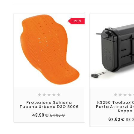
-20%









Protezione Schiena
KS250 Toolbox 
Tucano Urbano D3O 8006
Porta Attrezzi U
Kappa
43,99 €
54,99 €
67,62 €
98,