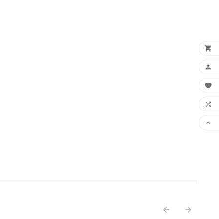






