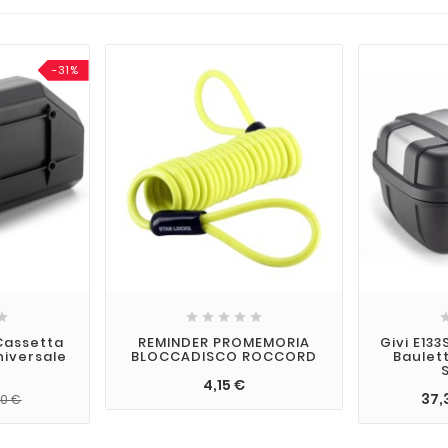
-31%






Cassetta
REMINDER PROMEMORIA
Givi E133
niversale
BLOCCADISCO ROCCORD
Baulett
4,15 €
37,
00 €