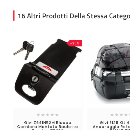
16 Altri Prodotti Della Stessa Catego
-25%









Givi Z641N52M Blocco
Givi E125 Kit 4
Cerniera Montato Bauletto
Ancoraggio Rete