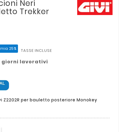
cioni Neri
etto Trekker
rmia 25%
TASSE INCLUSE
 giorni lavorativi
ivi Z2202R per bauletto posteriore Monokey