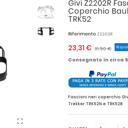
Givi Z2202R Fas
Coperchio Baul
TRK52
Riferimento
Z2202R
23,31 €
Rispa
31,50 €
Consegnato in circa 5
Fascioni neri coperchio G
Trekker TRK52N e TRK52B
