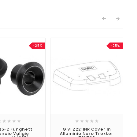


-25%
-25%










125-2 Funghetti
Givi Z2211NR Cover In
ncio Valigie
Alluminio Nero Trekker
A