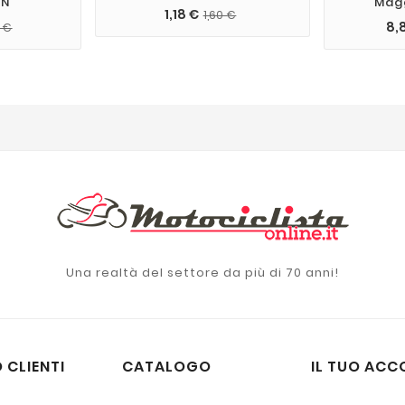
1N
Magg
1,18 €
1,60 €
8,
 €
Una realtà del settore da più di 70 anni!
 CLIENTI
CATALOGO
IL TUO ACC